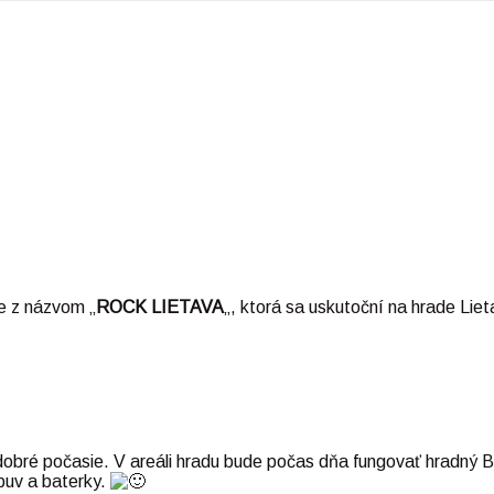
e z názvom „
ROCK LIETAVA
„, ktorá sa uskutoční na hrade Lie
bré počasie. V areáli hradu bude počas dňa fungovať hradný 
buv a baterky.