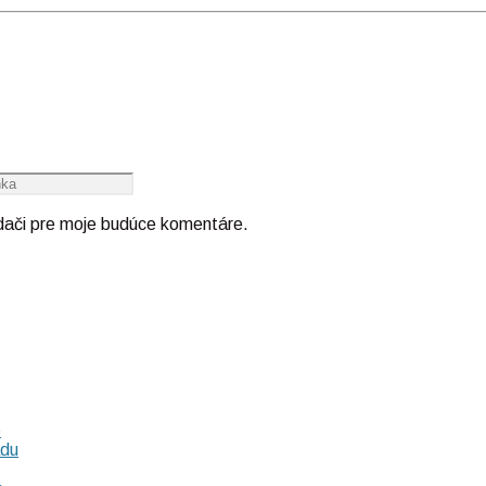
adači pre moje budúce komentáre.
6
adu