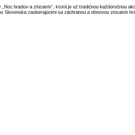
ie „Noc hradov a zrúcanín“, ktorá je už tradičnou každoročnou
lého Slovenska zaoberajúcimi sa záchranou a obnovou zrúcanín hr