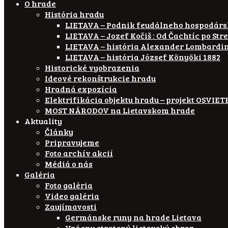
O hrade
História hradu
LIETAVA – Podnik feudálneho hospodár
LIETAVA – Jozef Kočiš : Od Čachtíc po Str
LIETAVA – história Alexander Lombardi
LIETAVA – história József Könyöki 1882
Historické vyobrazenia
Ideové rekonštrukcie hradu
Hradná expozícia
Elektrifikácia objektu hradu – projekt OSVI
MOST NÁRODOV na Lietavskom hrade
Aktuality
Články
Pripravujeme
Foto archív akcií
Médiá o nás
Galéria
Foto galéria
Video galéria
Zaujímavosti
Germánske runy na hrade Lietava
Vzácny stratený lietavský obraz