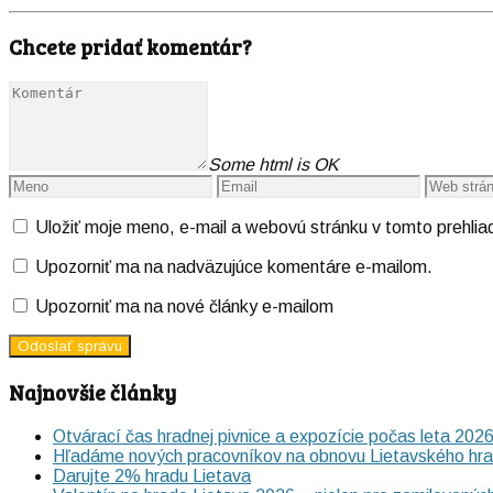
Chcete pridať komentár?
Some html is OK
Uložiť moje meno, e-mail a webovú stránku v tomto prehli
Upozorniť ma na nadväzujúce komentáre e-mailom.
Upozorniť ma na nové články e-mailom
Najnovšie články
Otvárací čas hradnej pivnice a expozície počas leta 202
Hľadáme nových pracovníkov na obnovu Lietavského hr
Darujte 2% hradu Lietava