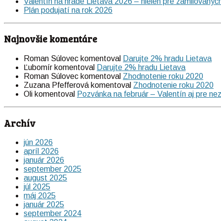
Valentín na hrade Lietava 2026 – nielen pre zamilovanýc
Plán podujatí na rok 2026
Najnovšie komentáre
Roman Súlovec
komentoval
Darujte 2% hradu Lietava
Ľubomír
komentoval
Darujte 2% hradu Lietava
Roman Súlovec
komentoval
Zhodnotenie roku 2020
Zuzana Pfefferová
komentoval
Zhodnotenie roku 2020
Oli
komentoval
Pozvánka na február – Valentín aj pre ne
Archív
jún 2026
apríl 2026
január 2026
september 2025
august 2025
júl 2025
máj 2025
január 2025
september 2024