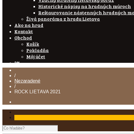
Historické nápisy na hradných múroch
Reštaurovanie nástenných hradných ma
Živá panoráma z hradu Lietava
Ako na hrad
Kontakt
Obchod
Košík
Pokladňa
Môj účet
2%
/
Nezaradené
/
ROCK LIETAVA 2021