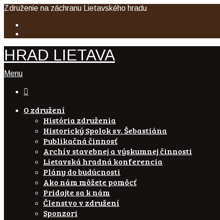
Združenie na záchranu Lietavského hradu
HRAD LIETAVA
Menu

O združení
História združenia
Historický Spolok sv. Šebastiána
Publikačná činnosť
Archív stavebnej a výskumnej činnosti
Lietavská hradná konferencia
Plány do budúcnosti
Ako nám môžete pomôcť
Pridajte sa k nám
Členstvo v združení
Sponzori