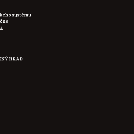
skeho systému
ečno
ni
ETENÝ HRAD