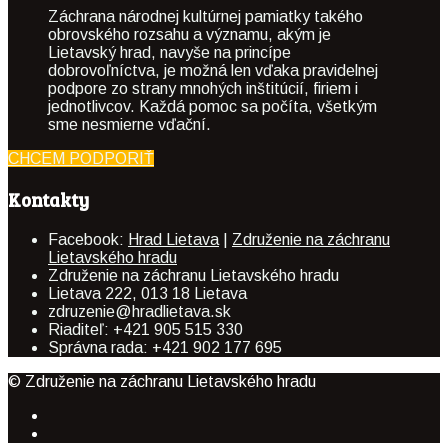
Záchrana národnej kultúrnej pamiatky takého
obrovského rozsahu a významu, akým je
Lietavský hrad, navyše na princípe
dobrovoľníctva, je možná len vďaka pravidelnej
podpore zo strany mnohých inštitúcií, firiem i
jednotlivcov. Každá pomoc sa počíta, všetkým
sme nesmierne vďační.
CHCEM PODPORIŤ
Kontakty
Facebook:
Hrad Lietava
|
Združenie na záchranu
Lietavského hradu
Združenie na záchranu Lietavského hradu
Lietava 222, 013 18 Lietava
zdruzenie@hradlietava.sk
Riaditeľ: +421 905 515 330
Správna rada: +421 902 177 695
© Združenie na záchranu Lietavského hradu