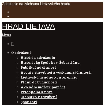
Združenie na záchranu Lietavského hradu
HRAD LIETAVA
Menu

O združení
História združenia
Historický Spolok sv. Šebastiána
Publikačná činnosť
Archív stavebnej a výskumnej činnosti
Lietavská hradná konferencia
Plány do budúcnosti
Ako nám môžete pomôcť
Pridajte sa k nám
Členstvo v združení
Sponzori