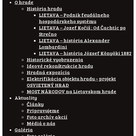
O hrade
História hradu
LIETAVA – Podnik feudálneho
hospodárskeho systému
LIETAVA – Jozef Kočiš : Od Čachtíc po
Strečno
LIETAVA – história Alexander
Lombardini
LIETAVA – história József Könyöki 1882
Historické vyobrazenia
Ideové rekonštrukcie hradu
Hradná expozícia
Elektrifikácia objektu hradu – projekt
OSVIETENÝ HRAD
MOST NÁRODOV na Lietavskom hrade
Aktuality
Články
Pripravujeme
Foto archív akcií
Médiá o nás
Galéria
Foto galéria