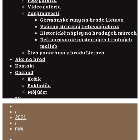
Video galéria
Zaujímavosti
Germánske runy na hrade Lietava
Vzácny stratený lietavský obraz
Historické nápisy na hradných múroch
Reštaurovanie nástenných hradných
malieb
Živá panoráma z hradu Lietava
Ako na hrad
Kontakt
Obchod
Košík
Pokladňa
Môj účet
2%
/
2021
/
máj