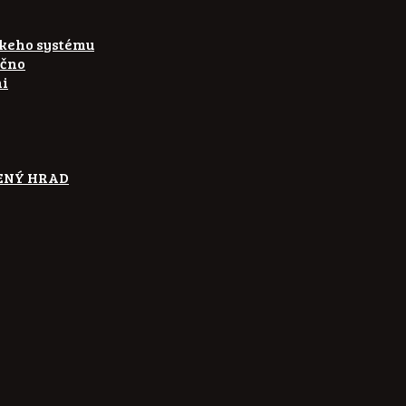
skeho systému
ečno
ni
ETENÝ HRAD