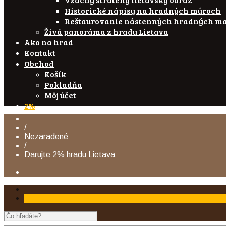
Historické nápisy na hradných múroch
Reštaurovanie nástenných hradných ma
Živá panoráma z hradu Lietava
Ako na hrad
Kontakt
Obchod
Košík
Pokladňa
Môj účet
2%
/
Nezaradené
/
Darujte 2% hradu Lietava