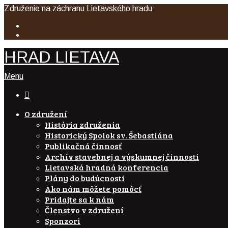
Združenie na záchranu Lietavského hradu
HRAD LIETAVA
Menu

O združení
História združenia
Historický Spolok sv. Šebastiána
Publikačná činnosť
Archív stavebnej a výskumnej činnosti
Lietavská hradná konferencia
Plány do budúcnosti
Ako nám môžete pomôcť
Pridajte sa k nám
Členstvo v združení
Sponzori