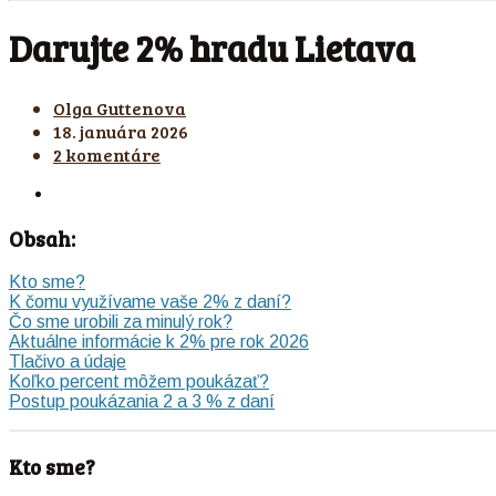
Darujte 2% hradu Lietava
Olga Guttenova
18. januára 2026
2 komentáre
Obsah:
Kto sme?
K čomu využívame vaše 2% z daní?
Čo sme urobili za minulý rok?
Aktuálne informácie k 2% pre rok 2026
Tlačivo a údaje
Koľko percent môžem poukázať?
Postup poukázania 2 a 3 % z daní
Kto sme?