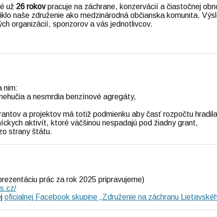
ré už
26 rokov
pracuje na záchrane, konzervácií a čiastočnej obn
niklo naše združenie ako medzinárodná občianska komunita. Výs
ch organizácií, sponzorov a vás jednotlivcov.
 nim:
e nehučia a nesmrdia benzínové agregáty,
ntov a projektov má totiž podmienku aby časť rozpočtu hradila
ckych aktivít, ktoré väčšinou nespadajú pod žiadny grant,
o strany štátu.
prezentáciu prác za rok 2025 pripravujeme)
es.cz/
ej
oficialnej Facebook skupine „Združenie na záchranu Lietavské