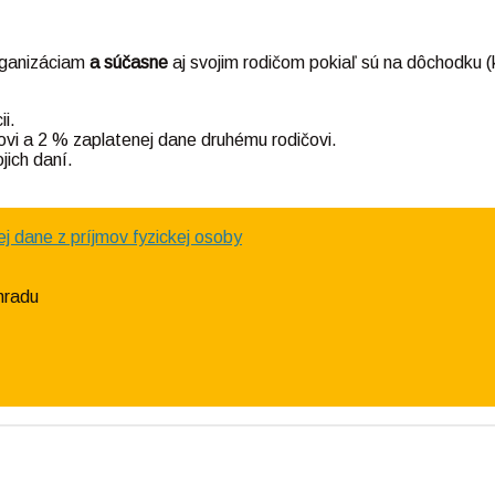
rganizáciam
a súčasne
aj svojim rodičom pokiaľ sú na dôchodku (
i.
i a 2 % zaplatenej dane druhému rodičovi.
jich daní.
j dane z príjmov fyzickej osoby
hradu