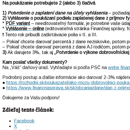
Na poukázanie potrebujete 2 (alebo 3) tlačivá
1)
Potvrdenie o zaplatení dane na účely vyhlásenia
– požiadaj
2) Vyhlásenie o poukázaní podielu zaplatenej dane z príjmov fy
*
PDF variant
– needitovateľný formulár, je potrebné vaše údaj
*
Vyhlásenie – online
(editovateľná stránka Finančnej správy, 
❗ Tento rok pribudli zaškrtávacie polia v II. a III.
– Pokiaľ chcete darovať percentá z dane neziskovke, potom po
– Pokiaľ chcete darovať percentá z dane AJ rodičom, potom po
3)
Ak darujete 3%, tak aj
„Potvrdenie o výkone dobrovoľníckej 
Kam poslať všetky dokumenty?
Na „Váš“ daňový úrad. Vyhľadajte si podľa PSČ na
webe finan
Podrobný postup a ďalšie informácie ako darovať 2-3% nájdete
●
https://rozhodni.sk/poukazatel/ako-mozu-dobrovolnici-pouka
●
https://www.financnasprava.sk/sk/obcania/dane/dan-z-prij
Ďakujeme za Vašu podporu!
Zdieľaj tento článok:
Facebook
X