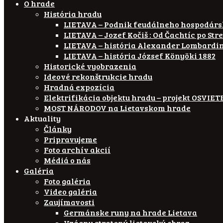
O hrade
História hradu
LIETAVA – Podnik feudálneho hospodár
LIETAVA – Jozef Kočiš : Od Čachtíc po Str
LIETAVA – história Alexander Lombardi
LIETAVA – história József Könyöki 1882
Historické vyobrazenia
Ideové rekonštrukcie hradu
Hradná expozícia
Elektrifikácia objektu hradu – projekt OSVI
MOST NÁRODOV na Lietavskom hrade
Aktuality
Články
Pripravujeme
Foto archív akcií
Médiá o nás
Galéria
Foto galéria
Video galéria
Zaujímavosti
Germánske runy na hrade Lietava
Vzácny stratený lietavský obraz