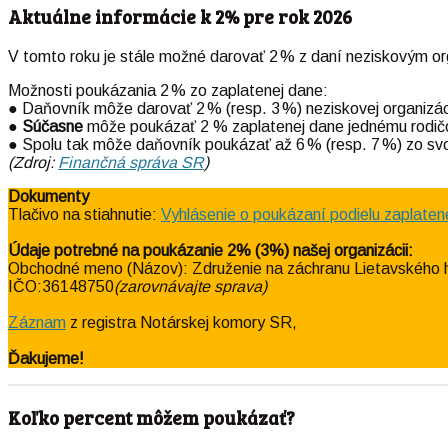
Aktuálne informácie k 2% pre rok 2026
V tomto roku je stále možné darovať 2 % z daní neziskovým o
Možnosti poukázania 2 % zo zaplatenej dane:
● Daňovník môže darovať 2 % (resp. 3 %) neziskovej organizáci
●
Súčasne
môže poukázať 2 % zaplatenej dane jednému rodičov
● Spolu tak môže daňovník poukázať až 6 % (resp. 7 %) zo svo
(Zdroj:
Finančná správa SR
)
Dokumenty
Tlačivo na stiahnutie:
Vyhlásenie o poukázaní podielu zaplatene
Údaje potrebné na poukázanie 2% (3%) našej organizácii:
Obchodné meno (Názov): Združenie na záchranu Lietavského 
IČO:36148750
(zarovnávajte sprava)
Záznam
z registra Notárskej komory SR,
Ďakujeme!
Koľko percent môžem poukázať?