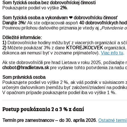
Som fyzická osoba bez dobrovoľníckej činnosti
Poukazujete podiel vo výške
2%
.
Som fyzická osoba a vykonávam ❤︎
dobrovoľnícku činnosť
Darujte 3%
! Ak ste odpracovali aspoň
40 dobrovoľníckych hod
Povinnou prílohou daňového priznania je vtedy aj
„Potvrdenie o
Dôležité informácie:
1)
Dobrovoľnícke hodiny môžu byť z viacerých organizácií a sčí
2)
Môžete poukázať 3% z dane
KTOREJKOĽVEK
organizácii,
dokonca ani nemusí byť v zozname prijímateľov).
Viac info tu
.
Ak ste dobrovoľníčili pre hrad Lietava v roku 2025, požiadajt
chobot@hradlietava.sk
pre vydanie tohto potvrdenia za našu o
Som právnická osoba
Poukazujete podiel vo výške 2 %, ak váš podnik v súvisiacom
určeným daňovníkom (nemôžu byť založení/zriadení na podnika
V opačnom prípade poukazujete podiel iba vo výške 1 %.
Postup poukázania 2 a 3 % z daní
Termín pre zamestnancov – do 30. apríla 2026
.
Ostatné termí