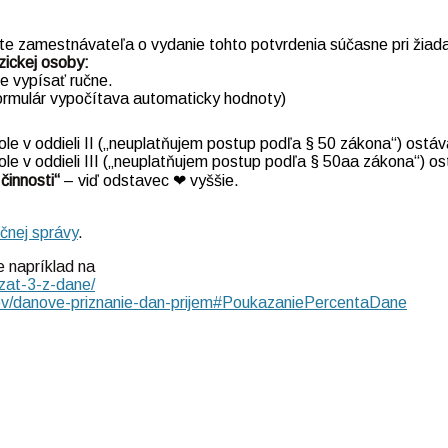
te zamestnávateľa o vydanie tohto potvrdenia súčasne pri žiada
zickej osoby:
e vypísať ručne.
formulár vypočítava automaticky hodnoty)
le v oddieli II („neuplatňujem postup podľa § 50 zákona“) ostá
le v oddieli III („neuplatňujem postup podľa § 50aa zákona“) o
činnosti“
– viď odstavec ❤︎ vyššie.
čnej správy
.
 napríklad na
zat-3-z-dane/
mov/danove-priznanie-dan-prijem#PoukazaniePercentaDane