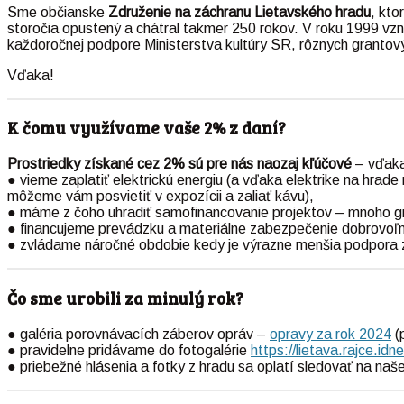
Sme občianske
Združenie na záchranu Lietavského hradu
, kto
storočia opustený a chátral takmer 250 rokov. V roku 1999 vz
každoročnej podpore Ministerstva kultúry SR, rôznych grantový
Vďaka!
K čomu využívame vaše 2% z daní?
Prostriedky získané cez 2% sú pre nás naozaj kľúčové
– vďaka
● vieme zaplatiť elektrickú energiu (a vďaka elektrike na hrad
môžeme vám posvietiť v expozícii a zaliať kávu),
● máme z čoho uhradiť samofinancovanie projektov – mnoho gra
● financujeme prevádzku a materiálne zabezpečenie dobrovoľní
● zvládame náročné obdobie kedy je výrazne menšia podpora z
Čo sme urobili za minulý rok?
● galéria porovnávacích záberov opráv –
opravy za rok 2024
(
● pravidelne pridávame do fotogalérie
https://lietava.rajce.idn
● priebežné hlásenia a fotky z hradu sa oplatí sledovať na naš