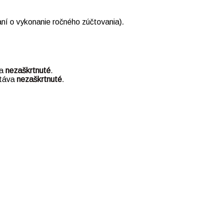
ní o vykonanie ročného zúčtovania).
va
nezaškrtnuté
.
stáva
nezaškrtnuté
.