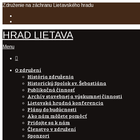
Združenie na záchranu Lietavského hradu
HRAD LIETAVA
Menu

O združení
História združenia
Historický Spolok sv. Šebastiána
Publikačná činnosť
Archív stavebnej a výskumnej činnosti
Lietavská hradná konferencia
Plány do budúcnosti
Ako nám môžete pomôcť
Pridajte sa k nám
Členstvo v združení
Sponzori