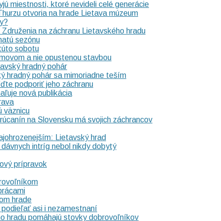
ú miestnosti, ktoré nevideli celé generácie
 Thurzu otvoria na hrade Lietava múzeum
ny?
om Združenia na záchranu Lietavského hradu
hatú sezónu
túto sobotu
domovom a nie opustenou stavbou
avský hradný pohár
ký hradný pohár sa mimoriadne teším
ďte podporiť jeho záchranu
ľuje nová publikácia
rava
ú väznicu
 zrúcanín na Slovensku má svojich záchrancov
najohrozenejším: Lietavský hrad
dávnych intríg nebol nikdy dobytý
ový prípravok
brovoľníkom
prácami
kom hrade
podieľať asi i nezamestnaní
ho hradu pomáhajú stovky dobrovoľníkov