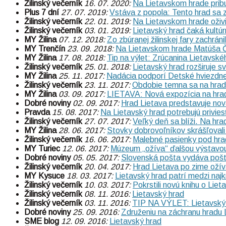
Žilinský večerník
16. 07. 2020:
Na Lietavskom hrade prib
Plus 7 dní
27. 07. 2019:
Vstáva z popola: Tento hrad sa 
Žilinský večerník
22. 01. 2019:
Na Lietavskom hrade oživi
Žilinský večerník
03. 01. 2019:
Lietavský hrad čaká kultúr
MY Žilina
07. 12. 2018:
Zo zbúranej žilinskej fary zachrán
MY Trenčín
23. 09. 2018:
Na Lietavskom hrade Matúša Č
MY Žilina
17. 08. 2018:
Tip na výlet: Zrúcanina Lietavské
Žilinský večerník
25. 01. 2018:
Lietavský hrad rozširuje 
MY Žilina
25. 11. 2017:
Nadácia podporí Detské hviezdne 
Žilinský večerník
23. 11. 2017:
Obdobie temna sa na hrade
MY Žilina
03. 09. 2017:
LIETAVA: Nová expozícia na hrade 
Dobré noviny
02. 09. 2017:
Hrad Lietava predstavuje nov
Pravda
15. 08. 2017:
Na Lietavský hrad potrebujú priviesť
Žilinský večerník
27. 07. 2017:
Veľký deň sa blíži. Na hra
MY Žilina
28. 06. 2017:
Stovky dobrovoľníkov skrášľovali
Žilinský večerník
16. 06. 2017:
Malebné pasienky pod hra
MY Turiec
12. 06. 2017:
Múzeum „ožíva“ ďalšou výstavou:
Dobré noviny
05. 05. 2017:
Slovenská pošta vydáva pošt
Žilinský večerník
20. 04. 2017:
Hrad Lietava po zime oží
MY Kysuce
18. 03. 2017:
Lietavský hrad patrí medzi najk
Žilinský večerník
10. 03. 2017:
Pokrstili novú knihu o Lie
Žilinský večerník
08. 11. 2016:
Lietavský hrad
Žilinský večerník
03. 11. 2016:
TIP NA VÝLET: Lietavský
Dobré noviny
25. 09. 2016:
Združeniu na záchranu hradu
SME blog
12. 09. 2016:
Lietavský hrad