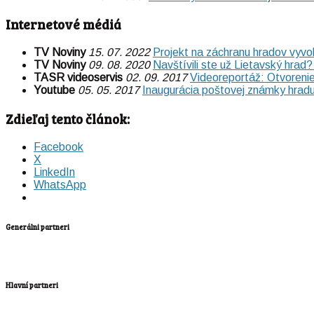
Internetové médiá
TV Noviny
15. 07. 2022
Projekt na záchranu hradov vyvo
TV Noviny
09. 08. 2020
Navštívili ste už Lietavský hrad
TASR videoservis
02. 09. 2017
Videoreportáž: Otvoreni
Youtube
05. 05. 2017
Inaugurácia poštovej známky hradu
Zdieľaj tento článok:
Facebook
X
LinkedIn
WhatsApp
Generálni partneri
Hlavní partneri