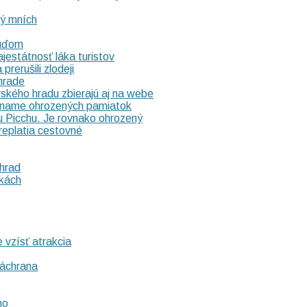
rý mních
ľuďom
státnosť láka turistov
rerušili zlodeji
hrade
vského hradu zbierajú aj na webe
ozname ohrozených pamiatok
u Picchu. Je rovnako ohrozený
eplatia cestovné
hrad
ukách
e vzísť atrakcia
záchrana
mo