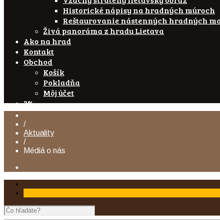
Historické nápisy na hradných múroch
Reštaurovanie nástenných hradných ma
Živá panoráma z hradu Lietava
Ako na hrad
Kontakt
Obchod
Košík
Pokladňa
Môj účet
2%
/
Aktuality
/
Médiá o nás