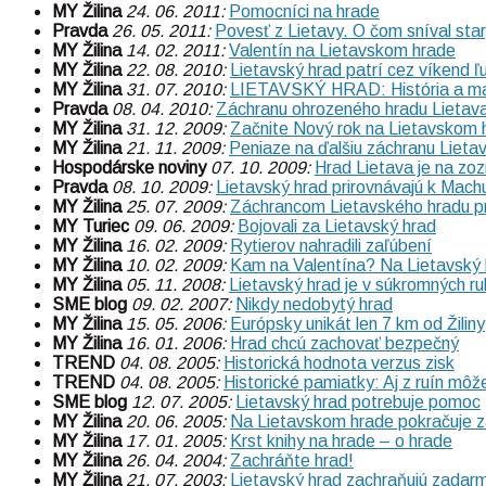
MY Žilina
24. 06. 2011:
Pomocníci na hrade
Pravda
26. 05. 2011:
Povesť z Lietavy. O čom sníval sta
MY Žilina
14. 02. 2011:
Valentín na Lietavskom hrade
MY Žilina
22. 08. 2010:
Lietavský hrad patrí cez víkend 
MY Žilina
31. 07. 2010:
LIETAVSKÝ HRAD: História a maje
Pravda
08. 04. 2010:
Záchranu ohrozeného hradu Lietava p
MY Žilina
31. 12. 2009:
Začnite Nový rok na Lietavskom 
MY Žilina
21. 11. 2009:
Peniaze na ďalšiu záchranu Lieta
Hospodárske noviny
07. 10. 2009:
Hrad Lietava je na z
Pravda
08. 10. 2009:
Lietavský hrad prirovnávajú k Mach
MY Žilina
25. 07. 2009:
Záchrancom Lietavského hradu pr
MY Turiec
09. 06. 2009:
Bojovali za Lietavský hrad
MY Žilina
16. 02. 2009:
Rytierov nahradili zaľúbení
MY Žilina
10. 02. 2009:
Kam na Valentína? Na Lietavský 
MY Žilina
05. 11. 2008:
Lietavský hrad je v súkromných r
SME blog
09. 02. 2007:
Nikdy nedobytý hrad
MY Žilina
15. 05. 2006:
Európsky unikát len 7 km od Žiliny
MY Žilina
16. 01. 2006:
Hrad chcú zachovať bezpečný
TREND
04. 08. 2005:
Historická hodnota verzus zisk
TREND
04. 08. 2005:
Historické pamiatky: Aj z ruín môž
SME blog
12. 07. 2005:
Lietavský hrad potrebuje pomoc
MY Žilina
20. 06. 2005:
Na Lietavskom hrade pokračuje 
MY Žilina
17. 01. 2005:
Krst knihy na hrade – o hrade
MY Žilina
26. 04. 2004:
Zachráňte hrad!
MY Žilina
21. 07. 2003:
Lietavský hrad zachraňujú zadar