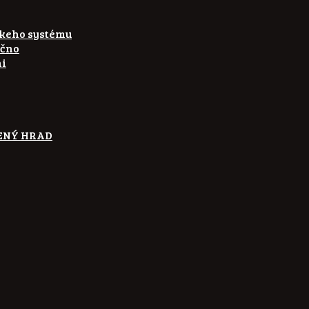
skeho systému
ečno
ni
ETENÝ HRAD