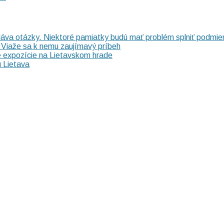
láva otázky. Niektoré pamiatky budú mať problém splniť podmie
? Viaže sa k nemu zaujímavý príbeh
e expozície na Lietavskom hrade
 Lietava