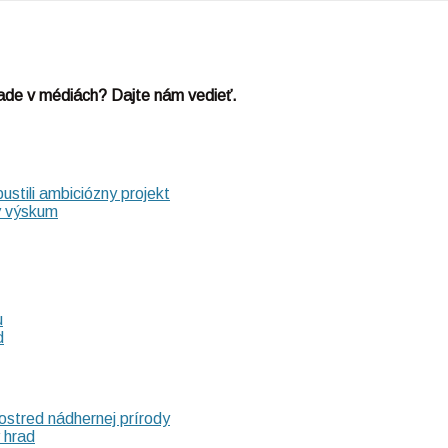
hrade v médiách? Dajte nám vedieť.
ustili ambiciózny projekt
ý výskum
u
d
ostred nádhernej prírody
 hrad