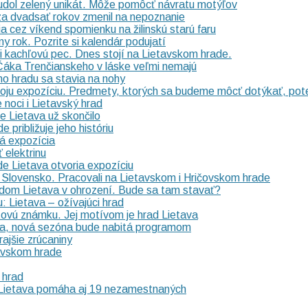
udol zelený unikát. Môže pomôcť návratu motýľov
za dvadsať rokov zmenil na nepoznanie
a cez víkend spomienku na žilinskú starú faru
ny rok. Pozrite si kalendár podujatí
ili kachľovú pec. Dnes stojí na Lietavskom hrade.
áka Trenčianskeho v láske veľmi nemajú
ho hradu sa stavia na nohy
svoju expozíciu. Predmety, ktorých sa budeme môcť dotýkať, pot
noci i Lietavský hrad
 Lietava už skončilo
približuje jeho históriu
á expozícia
 elektrinu
de Lietava otvoria expozíciu
 Slovensko. Pracovali na Lietavskom i Hričovskom hrade
dom Lietava v ohrození. Bude sa tam stavať?
 Lietava – ožívajúci hrad
ovú známku. Jej motívom je hrad Lietava
va, nová sezóna bude nabitá programom
rajšie zrúcaniny
tavskom hrade
 hrad
 Lietava pomáha aj 19 nezamestnaných