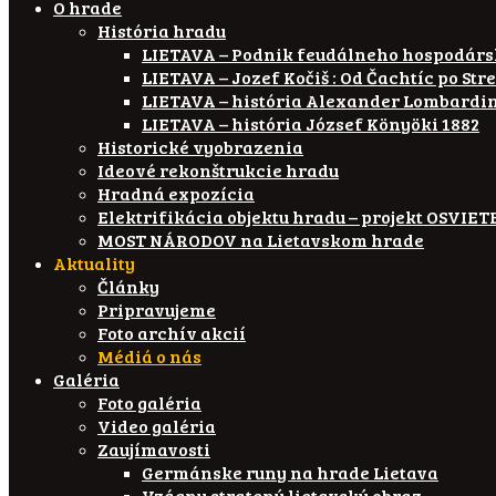
O hrade
História hradu
LIETAVA – Podnik feudálneho hospodár
LIETAVA – Jozef Kočiš : Od Čachtíc po Str
LIETAVA – história Alexander Lombardi
LIETAVA – história József Könyöki 1882
Historické vyobrazenia
Ideové rekonštrukcie hradu
Hradná expozícia
Elektrifikácia objektu hradu – projekt OSVI
MOST NÁRODOV na Lietavskom hrade
Aktuality
Články
Pripravujeme
Foto archív akcií
Médiá o nás
Galéria
Foto galéria
Video galéria
Zaujímavosti
Germánske runy na hrade Lietava
Vzácny stratený lietavský obraz