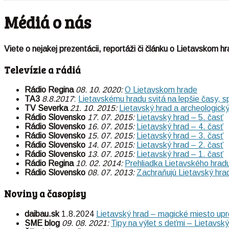
Médiá o nás
Viete o nejakej prezentácii, reportáži či článku o Lietavskom 
Televízie a rádiá
Rádio Regina
08. 10. 2020:
O Lietavskom hrade
TA3
8.8.2017
:
Lietavskému hradu svitá na lepšie časy, sp
TV Severka
21. 10. 2015:
Lietavský hrad a archeologick
Rádio Slovensko
17. 07. 2015:
Lietavský hrad – 5. časť
Rádio Slovensko
16. 07. 2015:
Lietavský hrad – 4. časť
Rádio Slovensko
15. 07. 2015:
Lietavský hrad – 3. časť
Rádio Slovensko
14. 07. 2015:
Lietavský hrad – 2. časť
Rádio Slovensko
13. 07. 2015:
Lietavský hrad – 1. časť
Rádio Regina
10. 02. 2014:
Prehliadka Lietavského hrad
Rádio Slovensko
08. 07. 2013:
Zachraňujú Lietavský hra
Noviny a časopisy
daibau.sk
1.8.2024
Lietavský hrad – magické miesto upr
SME blog
09. 08. 2021:
Tipy na výlet s deťmi – Lietavský