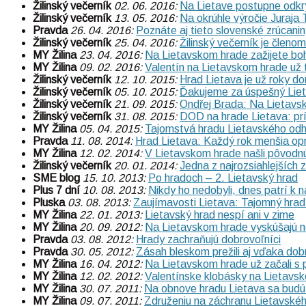
Žilinský večerník
02. 06. 2016:
Na Lietave postupne odkryj
Žilinský večerník
13. 05. 2016:
Na okrúhle výročie Juraja
Pravda
26. 04. 2016:
Poznáte aj tieto slovenské zrúcani
Žilinský večerník
25. 04. 2016:
Žilinský večerník je člen
MY Žilina
23. 04. 2016:
Na Lietavskom hrade zažijete bo
MY Žilina
09. 02. 2016:
Valentín na Lietavskom hrade už 
Žilinský večerník
12. 10. 2015:
Hrad Lietava je už roky 
Žilinský večerník
05. 10. 2015:
Ďakujeme za úspešný Liet
Žilinský večerník
21. 09. 2015:
Ondřej Brada: Na Lietavs
Žilinský večerník
31. 08. 2015:
DOD na hrade Lietava: prí
MY Žilina
05. 04. 2015:
Tajomstvá hradu Lietavského odha
Pravda
11. 08. 2014:
Hrad Lietava: Každý rok menšia op
MY Žilina
12. 02. 2014:
V Lietavskom hrade našli pôvodn
Žilinský večerník
20. 01. 2014:
Jedna z najrozsiahlejších
SME blog
15. 10. 2013:
Po hradoch – 2. Lietavský hrad
Plus 7 dní
10. 08. 2013:
Nikdy ho nedobyli, dnes patrí k 
Pluska
03. 08. 2013:
Zaujímavosti Lietava: Tajomný hrad 
MY Žilina
22. 01. 2013:
Lietavský hrad nespí ani v zime
MY Žilina
20. 09. 2012:
Na Lietavskom hrade vyskúšajú n
Pravda
03. 08. 2012:
Hrady zachraňujú dobrovoľníci
Pravda
30. 05. 2012:
Zásah bleskom prežili aj vďaka do
MY Žilina
16. 04. 2012:
Na Lietavskom hrade už začali s 
MY Žilina
12. 02. 2012:
Valentínske klobásky na Lietavs
MY Žilina
30. 07. 2011:
Na obnove hradu Lietava sa budú 
MY Žilina
09. 07. 2011:
Združeniu na záchranu Lietavské