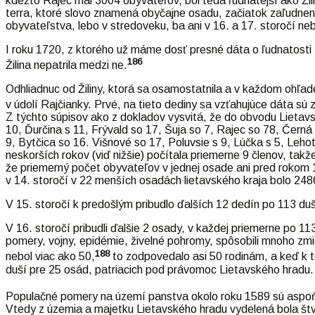
kdežto Rajec mal 3004 obyvateľov, bol teda ľudnatejší ako Žili
terra, ktoré slovo znamená obyčajne osadu, začiatok zaľudneni
obyvateľstva, lebo v stredoveku, ba ani v 16. a 17. storočí ne
I roku 1720, z ktorého už máme dosť presné dáta o ľudnatosti T
186
Žilina nepatrila medzi ne.
Odhliadnuc od Žiliny, ktorá sa osamostatnila a v každom ohľad
v údolí Rajčianky. Prvé, na tieto dediny sa vzťahujúce dáta sú 
Z týchto súpisov ako z dokladov vysvitá, že do obvodu Lietavs
10, Ďurčina s 11, Frývald so 17, Šuja so 7, Rajec so 78, Čern
9, Bytčica so 16. Višnové so 17, Poluvsie s 9, Lúčka s 5, Leho
neskorších rokov (viď nižšie) počítala priemerne 9 členov, ta
že priemerný počet obyvateľov v jednej osade ani pred rokom 1
v 14. storočí v 22 menších osadách lietavského kraja bolo 248
V 15. storočí k predošlým pribudlo ďalších 12 dedín po 113 du
V 16. storočí pribudli ďalšie 2 osady, v každej priemerne po 1
pomery, vojny, epidémie, živelné pohromy, spôsobili mnoho z
188
nebol viac ako 50,
to zodpovedalo asi 50 rodinám, a keď k t
duší pre 25 osád, patriacich pod právomoc Lietavského hradu. 
Populačné pomery na území panstva okolo roku 1589 sú aspoň 
Vtedy z územia a majetku Lietavského hradu vydelená bola štvr