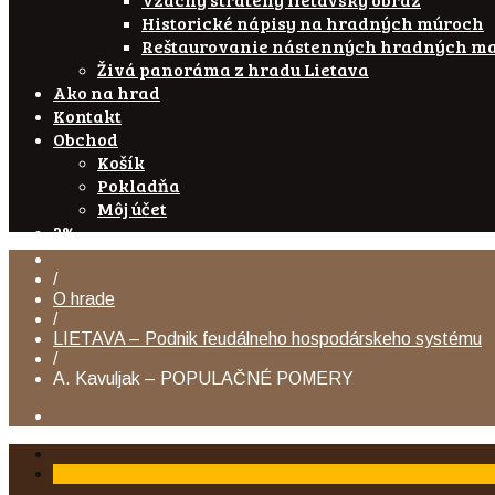
Historické nápisy na hradných múroch
Reštaurovanie nástenných hradných ma
Živá panoráma z hradu Lietava
Ako na hrad
Kontakt
Obchod
Košík
Pokladňa
Môj účet
2%
/
O hrade
/
LIETAVA – Podnik feudálneho hospodárskeho systému
/
A. Kavuljak – POPULAČNÉ POMERY