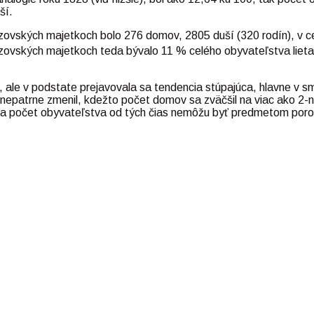
ší.
rzovských majetkoch bolo 276 domov, 2805 duší (320 rodín), v 
ovských majetkoch teda bývalo 11 % celého obyvateľstva lietav
e, ale v podstate prejavovala sa tendencia stúpajúca, hlavne v 
n nepatrne zmenil, kdežto počet domov sa zväčšil na viac ako 2-n
y a počet obyvateľstva od tých čias nemôžu byť predmetom por