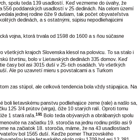
ných, spolu teda 139 usadlostí. Keď vezmeme do úvahy, že
dna 556 poddanských usadlostí v 25 dedinách. Na celom území
edala jednej rodine čiže 9 dušiam, tak počet obyvateľstva
olitých dedinách, a s ostatnými, súpisu nepodliehajúcimi
cká vojna, ktorá trvala od 1598 do 1600 a s ňou súčasne
všetkých krajoch Slovenska klesol na polovicu. To sa stalo i
skú štvrtinu, bolo v Lietavských dedinách 335 domov. Keď
e časy bol asi 3015 duší v 25-tich osadách. Vo všetkých
uší. Ale po uzavretí mieru s povstalcami a s Turkom
om zas stúpol, ale celková tendencia bola vždy stúpajúca. Na
 boli lietavskému panstvu podliehajúce zeme (rale) a našlo sa,
u 125 3/4 prútov (virga), čiže 10 starých ralí. Oproti tomu
191
iže 1 stará raľa.
Bolo teda obývaných a obrábaných spolu
menovite na začiatku 19. storočia na jednu rodinu prišlo asi 9
tneme na začiatok 18. storočia, máme, že na 43 usadlostiach
obyvateľov bol 1565 duší. Keďže pomer Thurzovského
obyvateľov kraja lietavského okolo roku 1709 bol asi 12.381