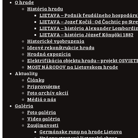
O hrade
História hradu
LIETAVA – Podnik feudálneho hospodár
LIETAVA – Jozef Kočiš : Od Čachtíc po Str
LIETAVA – história Alexander Lombardi
LIETAVA – história József Könyöki 1882
Historické vyobrazenia
Ideové rekonštrukcie hradu
Hradná expozícia
Elektrifikácia objektu hradu – projekt OSVI
MOST NÁRODOV na Lietavskom hrade
Aktuality
Články
Pripravujeme
Foto archív akcií
Médiá o nás
Galéria
Foto galéria
Video galéria
Zaujímavosti
Germánske runy na hrade Lietava
Vzácny stratený lietavský obraz