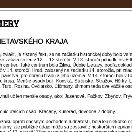
MERY
IETAVSKÉHO KRAJA
j zvlášť, je zistený fakt, že na začiatku historickej doby bolo v
 začala sa len v 12. – 13 storočí. V 13. storočí pribudlo asi 800
 centier. Také centrum bola Žilina. Údolie Lietavy, podľa doklad
ž v 14. storočí. Hrad, založený na začiatku 14. storočia, pri zr
 panstva, pre obranu hradu a jeho územia. V 14. storočí boli v to
ho kraja. Menšie osady boli: Konská, Stránske, Stražov, Hôrky, 
, Turo, Rosina, Ovčiarsko, Čičmany, úhrnom teda dve väčšie os
vyvinuli už len menšie osady, ako: Jasenové, Fačkov, Zbyňov, Frýv
iadenie ďalších osád: Kľačany, Kunerád, dovedna 2 dediny.
o vzniku oproti dnešným pochodom ľudnatosti, bola len niekoľko 
známy, ale približné údaje môžu sa zostaviť z neskorších nepria