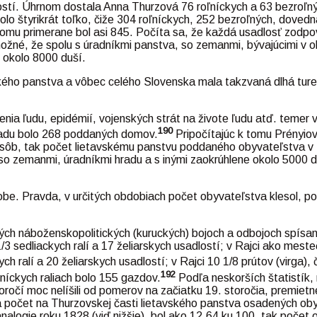
lostí. Úhrnom dostala Anna Thurzová 76 roľníckych a 63 bezroľ
lo štyrikrát toľko, čiže 304 roľníckych, 252 bezroľných, dove
tomu primerane bol asi 845. Počíta sa, že každá usadlosť zodpov
možné, že spolu s úradníkmi panstva, so zemanmi, bývajúcimi v ok
 okolo 8000 duší.
kého panstva a vôbec celého Slovenska mala takzvaná dlhá ture
ľudu, epidémií, vojenských strát na živote ľudu atď. temer vo 
190
radu bolo 268 poddaných domov.
Pripočítajúc k tomu Prényiov
ôb, tak počet lietavskému panstvu poddaného obyvateľstva v ti
so zemanmi, úradníkmi hradu a s inými zaokrúhlene okolo 5000 d
. Pravda, v určitých obdobiach počet obyvateľstva klesol, pot
ých náboženskopolitických (kuruckých) bojoch a odbojoch spísané
sedliackych ralí a 17 želiarskych usadlostí; v Rajci ako mestečk
ralí a 20 želiarskych usadlostí; v Rajci 10 1/8 prútov (virga), č
192
ľníckych raliach bolo 155 gazdov.
Podľa neskorších štatistík, 
toročí moc nelíšili od pomerov na začiatku 19. storočia, premie
eda počet na Thurzovskej časti lietavského panstva osadených 
alogie roku 1828 (viď nižšie), bol ako 12,64 ku 100, tak počet 