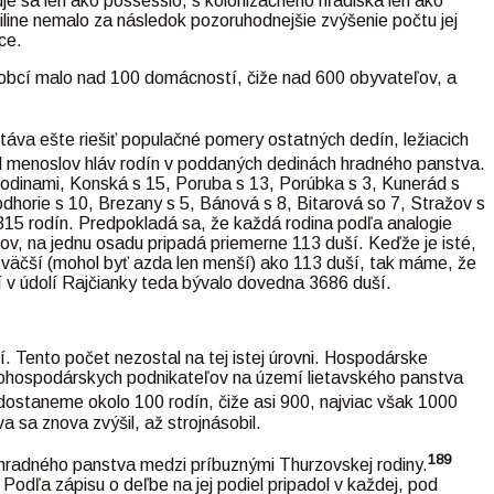
uje sa len ako possessio, s kolonizačného hľadiska len ako
iline nemalo za následok pozoruhodnejšie zvýšenie počtu jej
ce.
 6 obcí malo nad 100 domácností, čiže nad 600 obyvateľov, a
táva ešte riešiť populačné pomery ostatných dedín, ležiacich
l menoslov hláv rodín v poddaných dedinách hradného panstva.
rodinami, Konská s 15, Poruba s 13, Porúbka s 3, Kunerád s
dhorie s 10, Brezany s 5, Bánová s 8, Bitarová so 7, Stražov s
 315 rodín. Predpokladá sa, že každá rodina podľa analogie
ov, na jednu osadu pripadá priemerne 113 duší. Keďže je isté,
ť väčší (mohol byť azda len menší) ako 113 duší, tak máme, že
í v údolí Rajčianky teda bývalo dovedna 3686 duší.
í. Tento počet nezostal na tej istej úrovni. Hospodárske
nohospodárskych podnikateľov na území lietavského panstva
dostaneme okolo 100 rodín, čiže asi 900, najviac však 1000
 sa znova zvýšil, až strojnásobil.
189
hradného panstva medzi príbuznými Thurzovskej rodiny.
odľa zápisu o deľbe na jej podiel pripadol v každej, pod