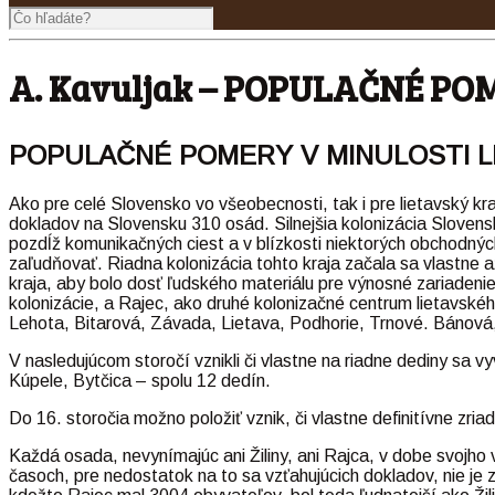
A. Kavuljak – POPULAČNÉ PO
POPULAČNÉ POMERY
V MINULOSTI
L
Ako pre celé Slovensko vo všeobecnosti, tak i pre lietavský kra
dokladov na Slovensku 310 osád. Silnejšia kolonizácia Slovenska
pozdĺž komunikačných ciest a v blízkosti niektorých obchodných
zaľudňovať. Riadna kolonizácia tohto kraja začala sa vlastne a
kraja, aby bolo dosť ľudského materiálu pre výnosné zariadenie
kolonizácie, a Rajec, ako druhé kolonizačné centrum lietavské
Lehota, Bitarová, Závada, Lietava, Podhorie, Trnové. Bánová
V nasledujúcom storočí vznikli či vlastne na riadne dediny sa 
Kúpele, Bytčica – spolu 12 dedín.
Do 16. storočia možno položiť vznik, či vlastne definitívne zr
Každá osada, nevynímajúc ani Žiliny, ani Rajca, v dobe svojh
časoch, pre nedostatok na to sa vzťahujúcich dokladov, nie je 