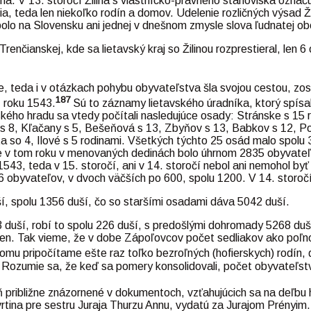
na. V 13. storočí Žilina s vlastnícko-právneho stanoviska označ
a, teda len niekoľko rodín a domov. Udelenie rozličných výsad Ž
bolo na Slovensku ani jednej v dnešnom zmysle slova ľudnatej ob
renčianskej, kde sa lietavský kraj so Žilinou rozprestieral, len
e, teda i v otázkach pohybu obyvateľstva šla svojou cestou, zos
187
z roku 1543.
Sú to záznamy lietavského úradníka, ktorý spísa
kého hradu sa vtedy počítali nasledujúce osady: Stránske s 15 
á s 8, Kľačany s 5, Bešeňová s 13, Zbyňov s 13, Babkov s 12, Po
ta so 4, Ilové s 5 rodinami. Všetkých týchto 25 osád malo spolu
kže v tom roku v menovaných dedinách bolo úhrnom 2835 obyvateľ
543, teda v 15. storočí, ani v 14. storočí nebol ani nemohol by
6 obyvateľov, v dvoch väčších po 600, spolu 1200. V 14. storoč
ší, spolu 1356 duší, čo so staršími osadami dáva 5042 duší.
13 duší, robí to spolu 226 duší, s predošlými dohromady 5268 duš
mien. Tak vieme, že v dobe Zápoľovcov počet sedliakov ako poľ
omu pripočítame ešte raz toľko bezroľných (hofierskych) rodín, 
Rozumie sa, že keď sa pomery konsolidovali, počet obyvateľstva
približne znázornené v dokumentoch, vzťahujúcich sa na deľbu 
tina pre sestru Juraja Thurzu Annu, vydatú za Jurajom Prényim. P