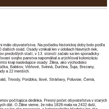
eľmi málo obyvateľstva. Na počiatku historickej doby bolo podľa
 ďalších osád. Osady vznikali len v údoliach hlavných riek,
ov predošlých statí, v 13. storočí začalo sa len sporadicky
iaďovaní svojho panstva napomáhal a urýchľoval kolonizáciu
mto kraji nasledujúce osady: Žilina, ako východisko
Lúčka, Babkov, Višňové, Svinná, Ďurčina, Šuja, Brezany,
ady a 22 menších.
ald, Trivody, Porúbka, Ilové, Stráňavy, Poluvsie, Černá,
domov počítajúca dedinka. Presný počet obyvateľstva v starých
mych dát. O Žiline vieme, že roku 1828 mala na 2432 duší,