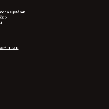
skeho systému
ečno
ni
ETENÝ HRAD