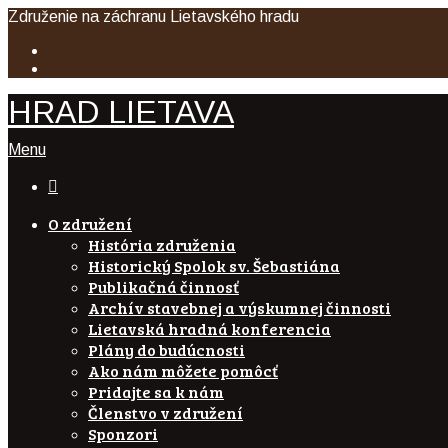
Združenie na záchranu Lietavského hradu
HRAD LIETAVA
Menu

O združení
História združenia
Historický Spolok sv. Šebastiána
Publikačná činnosť
Archív stavebnej a výskumnej činnosti
Lietavská hradná konferencia
Plány do budúcnosti
Ako nám môžete pomôcť
Pridajte sa k nám
Členstvo v združení
Sponzori