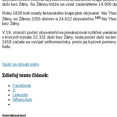
duší bez Žiliny. So Žilinou môže sa vziať zaokrúhlene 14.000 du
Roku 1828 boli osady lietavského kraja plné obývané. Na Thu
193
Žiliny, so Žilinou 2255 domov a 24.622 obyvateľov.
Na Thurz
bez Žiliny.
V 19. storočí počet obyvateľstva preukazoval rozličné variáci
v ktorých bývalo 22.331 duší bez Žiliny, teda počet duší sa le
1918 začala sa vyvíjať veľkomestsky, preto jej bytové pomer
ľudu.
Späť na obsah knihy
Zdieľaj tento článok:
Facebook
X
LinkedIn
WhatsApp
Generálni partneri