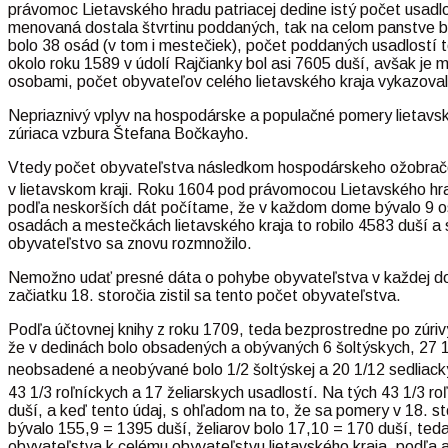
právomoc Lietavského hradu patriacej dedine istý počet usad
menovaná dostala štvrtinu poddaných, tak na celom panstve bo
bolo 38 osád (v tom i mestečiek), počet poddaných usadlostí 
okolo roku 1589 v údolí Rajčianky bol asi 7605 duší, avšak je 
osobami, počet obyvateľov celého lietavského kraja vykazoval
Nepriaznivý vplyv na hospodárske a populačné pomery lietavs
zúriaca vzbura Štefana Bočkayho.
Vtedy počet obyvateľstva následkom hospodárskeho ožobračenia 
v lietavskom kraji. Roku 1604 pod právomocou Lietavského h
podľa neskorších dát počítame, že v každom dome bývalo 9 os
osadách a mestečkách lietavského kraja to robilo 4583 duší a 
obyvateľstvo sa znovu rozmnožilo.
Nemožno udať presné dáta o pohybe obyvateľstva v každej dobe
začiatku 18. storočia zistil sa tento počet obyvateľstva.
Podľa účtovnej knihy z roku 1709, teda bezprostredne po zúriv
že v dedinách bolo obsadených a obývaných 6 šoltýskych, 27 1/3 
neobsadené a neobývané bolo 1/2 šoltýskej a 20 1/12 sedliackych 
43 1/3 roľníckych a 17 želiarskych usadlostí. Na tých 43 1/3 ro
duší, a keď tento údaj, s ohľadom na to, že sa pomery v 18. s
bývalo 155,9 = 1395 duší, želiarov bolo 17,10 = 170 duší, t
obyvateľstva k celému obyvateľstvu lietavského kraja, podľa an