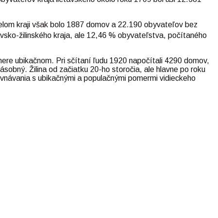
celom kraji však bolo 1887 domov a 22.190 obyvateľov bez
sko-žilinského kraja, ale 12,46 % obyvateľstva, počítaného
smere ubikačnom. Pri sčítaní ľudu 1920 napočítali 4290 domov,
ásobný. Žilina od začiatku 20-ho storočia, ale hlavne po roku
ovnávania s ubikačnými a populačnými pomermi vidieckeho