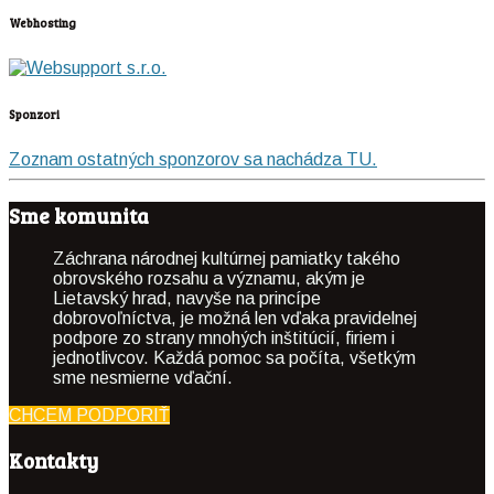
Webhosting
Sponzori
Zoznam ostatných sponzorov sa nachádza TU.
Sme komunita
Záchrana národnej kultúrnej pamiatky takého
obrovského rozsahu a významu, akým je
Lietavský hrad, navyše na princípe
dobrovoľníctva, je možná len vďaka pravidelnej
podpore zo strany mnohých inštitúcií, firiem i
jednotlivcov. Každá pomoc sa počíta, všetkým
sme nesmierne vďační.
CHCEM PODPORIŤ
Kontakty