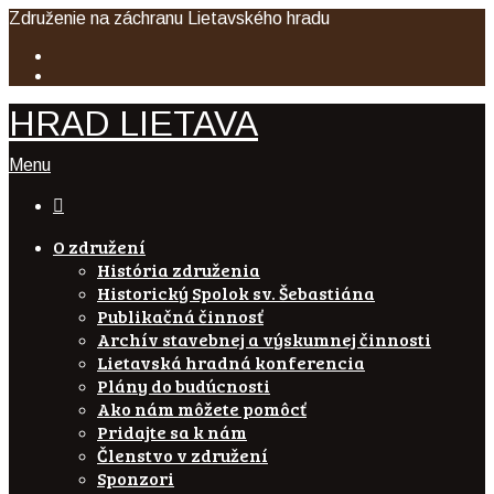
Združenie na záchranu Lietavského hradu
HRAD LIETAVA
Menu

O združení
História združenia
Historický Spolok sv. Šebastiána
Publikačná činnosť
Archív stavebnej a výskumnej činnosti
Lietavská hradná konferencia
Plány do budúcnosti
Ako nám môžete pomôcť
Pridajte sa k nám
Členstvo v združení
Sponzori