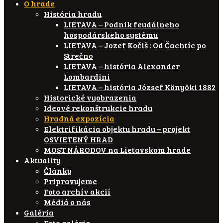
O hrade
História hradu
LIETAVA – Podnik feudálneho
hospodárskeho systému
LIETAVA – Jozef Kočiš : Od Čachtíc po
Strečno
LIETAVA – história Alexander
Lombardini
LIETAVA – história József Könyöki 1882
Historické vyobrazenia
Ideové rekonštrukcie hradu
Hradná expozícia
Elektrifikácia objektu hradu – projekt
OSVIETENÝ HRAD
MOST NÁRODOV na Lietavskom hrade
Aktuality
Články
Pripravujeme
Foto archív akcií
Médiá o nás
Galéria
Foto galéria