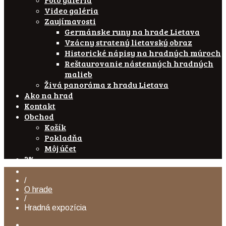
Video galéria
Zaujímavosti
Germánske runy na hrade Lietava
Vzácny stratený lietavský obraz
Historické nápisy na hradných múroch
Reštaurovanie nástenných hradných
malieb
Živá panoráma z hradu Lietava
Ako na hrad
Kontakt
Obchod
Košík
Pokladňa
Môj účet
2%
/
O hrade
/
Hradná expozícia