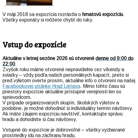
V máji 2018 sa expozícia rozrástla o
hmatovú expozíciu
.
Všetky exponáty si môžete chytiť do ruky.
Vstup do expozície
Aktuálne v letnej sezóne 2026 sú otvorené
denne od 9:00 do
22:00
.
Zvyšok roku máme otvorené nepravidelne cez víkendy a
sviatky – vždy podľa našich personálnych kapacít, preto si
pred výletom overte prosím, aktuálne info o otvorení na našej
Facebookovej stránke Hrad Lietava
.
Mimo tohto času sú
priestory expozície aktuálne prístupné verejnosti len so
sprievodcom.
V prípade organizovaných skupín, školských výletov a
podobne, je možné dohodnúť si individuálny termín návštevy.
Ak máte záujem expozíciu navštíviť, kontaktujte správu
hradu a dohodnite si čas návštevy.
Vstupné do expozície je dobrovoľné – všetky vyzbierané
prostriedky idú na záchranu hradu.