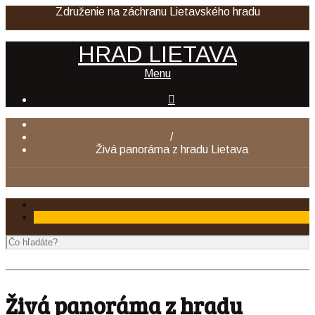
Združenie na záchranu Lietavského hradu
HRAD LIETAVA
Menu

/
Živá panoráma z hradu Lietava
Živá panoráma z hradu