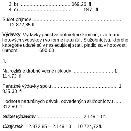
b) …………………………….. 069,26 fl
c) …………………………….. 847 fl
Súčet príjmov …………………………………………………….
12.872,85 fl.
Výdavky
: Výdavky panstva boli veľmi skromné, i vo forme
hotových výdavkov i vo forme naturálií. Služobníctvu, ktorého
kategórie udané sú v nasledujúcej stati, platilo sa v hotovosti
úhrnom 690,60
……………………………………………………………………………
fl.
Na rozličné drobné vecné náklady ………………………. 1
114,73 fl.
Peňažné výdavky spolu ……………………………………… 1
835,33 fl
Hodnota naturálnych dávok, odvedených služobníctvu …..
312,80 fl
Súčet výdavkov
………………………… 2 148,13 fl.
Čistý zisk
12.872,85 – 2.148,13 = 10 724,72fl.