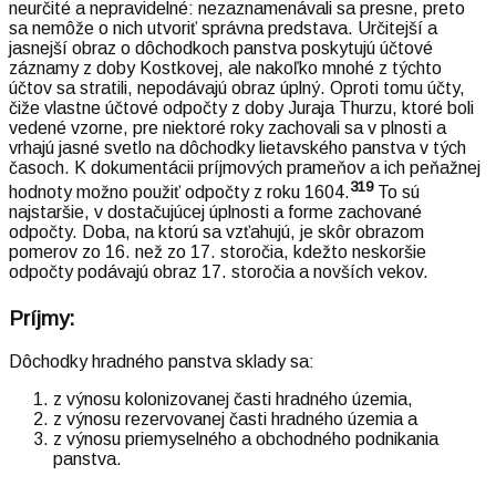
neurčité a nepravidelné: nezaznamenávali sa presne, preto
sa nemôže o nich utvoriť správna predstava. Určitejší a
jasnejší obraz o dôchodkoch panstva poskytujú účtové
záznamy z doby Kostkovej, ale nakoľko mnohé z týchto
účtov sa stratili, nepodávajú obraz úplný. Oproti tomu účty,
čiže vlastne účtové odpočty z doby Juraja Thurzu, ktoré boli
vedené vzorne, pre niektoré roky zachovali sa v plnosti a
vrhajú jasné svetlo na dôchodky lietavského panstva v tých
časoch. K dokumentácii príjmových prameňov a ich peňažnej
319
hodnoty možno použiť odpočty z roku 1604.
To sú
najstaršie, v dostačujúcej úplnosti a forme zachované
odpočty. Doba, na ktorú sa vzťahujú, je skôr obrazom
pomerov zo 16. než zo 17. storočia, kdežto neskoršie
odpočty podávajú obraz 17. storočia a novších vekov.
Príjmy:
Dôchodky hradného panstva sklady sa:
z výnosu kolonizovanej časti hradného územia,
z výnosu rezervovanej časti hradného územia a
z výnosu priemyselného a obchodného podnikania
panstva.