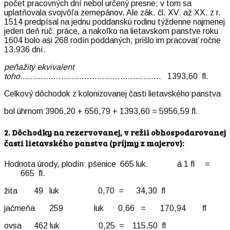
počet pracovných dní nebol určený presne; v tom sa
uplatňovala svojvôľa zemepánov. Ale zák. čl. XV. až XX. z r.
1514 predpísal na jednu poddanskú rodinu týždenne najmenej
jeden deň ruč. práce, a nakoľko na lietavskom panstve roku
1604 bolo asi 268 rodín poddaných, prišlo im pracovať ročne
13.936 dní.
peňažitý ekvivalent
toho
………………………………………………. 1393,60 fl.
Celkový dôchodok z kolonizovanej časti lietavského panstva
bol úhrnom 3906,20 + 656,79 + 1393,60 = 5956,59 fl.
2. Dôchodky na rezervovanej, v režii obhospodarovanej
časti lietavského panstva (príjmy z majerov):
Hodnota úrody, plodín: pšenice 665 luk. á 1 fl =
665 fl.
žita 49 luk 0,70 = 34,30 fl
jačmeňa 259 luk 0,66 = 170,94 fl
ovsa 462 luk 0,25 = 115,50 fl