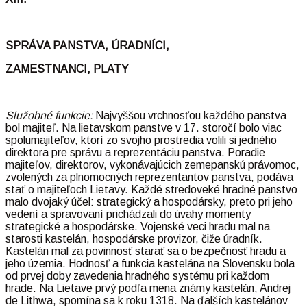
SPRÁVA PANSTVA, ÚRADNÍCI,
ZAMESTNANCI, PLATY
Služobné funkcie:
Najvyššou vrchnosťou každého panstva
bol majiteľ. Na lietavskom panstve v 17. storočí bolo viac
spolumajiteľov, ktorí zo svojho prostredia volili si jedného
direktora pre správu a reprezentáciu panstva. Poradie
majiteľov, direktorov, vykonávajúcich zemepanskú právomoc,
zvolených za plnomocných reprezentantov panstva, podáva
stať o majiteľoch Lietavy. Každé stredoveké hradné panstvo
malo dvojaký účel: strategický a hospodársky, preto pri jeho
vedení a spravovaní prichádzali do úvahy momenty
strategické a hospodárske. Vojenské veci hradu mal na
starosti kastelán, hospodárske provizor, čiže úradník.
Kastelán mal za povinnosť starať sa o bezpečnosť hradu a
jeho územia. Hodnosť a funkcia kastelána na Slovensku bola
od prvej doby zavedenia hradného systému pri každom
hrade. Na Lietave prvý podľa mena známy kastelán, Andrej
de Lithwa, spomína sa k roku 1318. Na ďalších kastelánov