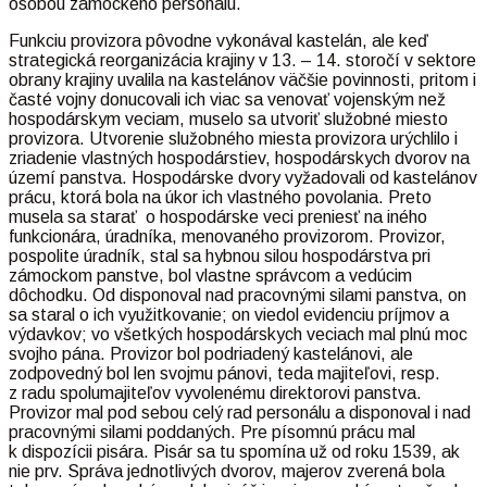
osobou zámockého personálu.
Funkciu provizora pôvodne vykonával kastelán, ale keď
strategická reorganizácia krajiny v 13. – 14. storočí v sektore
obrany krajiny uvalila na kastelánov väčšie povinnosti, pritom i
časté vojny donucovali ich viac sa venovať vojenským než
hospodárskym veciam, muselo sa utvoriť služobné miesto
provizora. Utvorenie služobného miesta provizora urýchlilo i
zriadenie vlastných hospodárstiev, hospodárskych dvorov na
území panstva. Hospodárske dvory vyžadovali od kastelánov
prácu, ktorá bola na úkor ich vlastného povolania. Preto
musela sa starať o hospodárske veci preniesť na iného
funkcionára, úradníka, menovaného provizorom. Provizor,
pospolite úradník, stal sa hybnou silou hospodárstva pri
zámockom panstve, bol vlastne správcom a vedúcim
dôchodku. Od disponoval nad pracovnými silami panstva, on
sa staral o ich využitkovanie; on viedol evidenciu príjmov a
výdavkov; vo všetkých hospodárskych veciach mal plnú moc
svojho pána. Provizor bol podriadený kastelánovi, ale
zodpovedný bol len svojmu pánovi, teda majiteľovi, resp.
z radu spolumajiteľov vyvolenému direktorovi panstva.
Provizor mal pod sebou celý rad personálu a disponoval i nad
pracovnými silami poddaných. Pre písomnú prácu mal
k dispozícii pisára. Pisár sa tu spomína už od roku 1539, ak
nie prv. Správa jednotlivých dvorov, majerov zverená bola