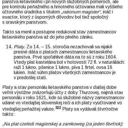
panstva lietavského i pri nových služobných pomeroch, ale
pre kontrolu peňažného a hmotného účtovania mali vyššieho
účtovného úradníka s titulom
„rationum magister“
, ináč i
exactor, ktorý z úsporných dôvodov bol tiež spoločný
s oravským panstvom.
Takto sa menil a postupne redukoval stav zamestnancov
lietavského panstva až do jeho plného zániku.
Platy
. Zo 14. – 15. storočia nezachovali sa nijaké
presné dáta o platoch zamestnancov lietavského
panstva. Prvé spoľahlivé dáta na to sú z roku 1604.
Vtedy plat kastelána bol v hotovosti 72 fl. v naturáliách:
raži 1 lukno, pšenice 1 lukno, piva 1 firtel, ovsa 16
lukien. Ináč súhrn platov všetkých zamestnancov je
v predošlej stati.
Platy a stav personálu lietavského panstva v ďalšej dobe
veľmi výstižne znázorňujú účty z doby Thurzovej, najmä stav
personálu v roku 1621, kde sú služobné názvy zamestnancov
udané vo vtedajšej slovenskej reči a ich platy vyúčtované vo
322
vtedajšej peňažitej valute.
Platy sa vydávali štvrťročne
takto:
„Na plat czeledi magierskej a zamkoweg (za jeden štvrťrok):