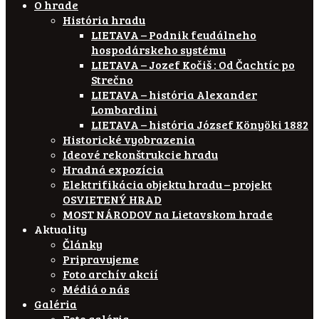
O hrade
História hradu
LIETAVA – Podnik feudálneho
hospodárskeho systému
LIETAVA – Jozef Kočiš : Od Čachtíc po
Strečno
LIETAVA – história Alexander
Lombardini
LIETAVA – história József Könyöki 1882
Historické vyobrazenia
Ideové rekonštrukcie hradu
Hradná expozícia
Elektrifikácia objektu hradu – projekt
OSVIETENÝ HRAD
MOST NÁRODOV na Lietavskom hrade
Aktuality
Články
Pripravujeme
Foto archív akcií
Médiá o nás
Galéria
Foto galéria