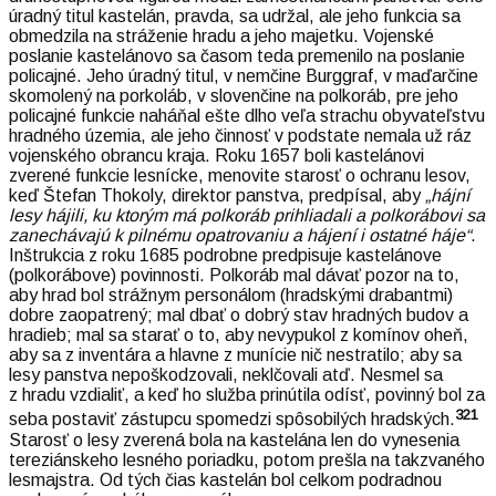
úradný titul kastelán, pravda, sa udržal, ale jeho funkcia sa
obmedzila na stráženie hradu a jeho majetku. Vojenské
poslanie kastelánovo sa časom teda premenilo na poslanie
policajné. Jeho úradný titul, v nemčine Burggraf, v maďarčine
skomolený na porkoláb, v slovenčine na polkoráb, pre jeho
policajné funkcie naháňal ešte dlho veľa strachu obyvateľstvu
hradného územia, ale jeho činnosť v podstate nemala už ráz
vojenského obrancu kraja. Roku 1657 boli kastelánovi
zverené funkcie lesnícke, menovite starosť o ochranu lesov,
keď Štefan Thokoly, direktor panstva, predpísal, aby
„hájní
lesy hájili, ku ktorým má polkoráb prihliadali a polkorábovi sa
zanechávajú k pilnému opatrovaniu a hájení i ostatné háje“
.
Inštrukcia z roku 1685 podrobne predpisuje kastelánove
(polkorábove) povinnosti. Polkoráb mal dávať pozor na to,
aby hrad bol strážnym personálom (hradskými drabantmi)
dobre zaopatrený; mal dbať o dobrý stav hradných budov a
hradieb; mal sa starať o to, aby nevypukol z komínov oheň,
aby sa z inventára a hlavne z munície nič nestratilo; aby sa
lesy panstva nepoškodzovali, neklčovali atď. Nesmel sa
z hradu vzdialiť, a keď ho služba prinútila odísť, povinný bol za
321
seba postaviť zástupcu spomedzi spôsobilých hradských.
Starosť o lesy zverená bola na kastelána len do vynesenia
tereziánskeho lesného poriadku, potom prešla na takzvaného
lesmajstra. Od tých čias kastelán bol celkom podradnou