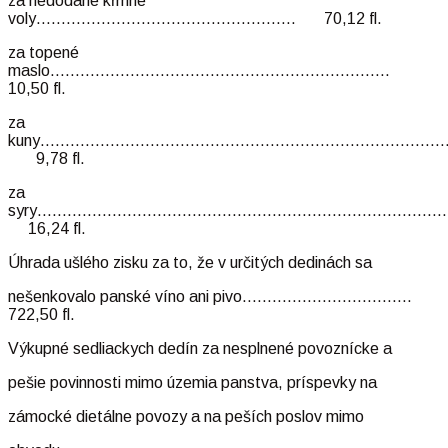
za nedodané kŕmne
voly……………………………………………. 70,12 fl.
za topené
maslo…………………………………………………………..
10,50 fl.
za
kuny……………………………………………………………………
9,78 fl.
za
syry………………………………………………………………………
16,24 fl.
Úhrada ušlého zisku za to, že v určitých dedinách sa
nešenkovalo panské víno ani pivo…………………………….
722,50 fl.
Výkupné sedliackych dedín za nesplnené povoznícke a
pešie povinnosti mimo územia panstva, príspevky na
zámocké dietálne povozy a na peších poslov mimo