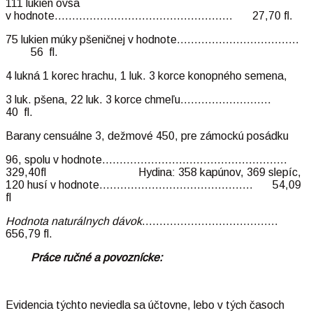
111 lukien ovsa
v hodnote…………………………………………… 27,70 fl.
75 lukien múky pšeničnej v hodnote……………………………..
56 fl.
4 lukná 1 korec hrachu, 1 luk. 3 korce konopného semena,
3 luk. pšena, 22 luk. 3 korce chmeľu……………………..
40 fl.
Barany censuálne 3, dežmové 450, pre zámockú posádku
96, spolu v hodnote……………………………………………..
329,40fl Hydina: 358 kapúnov, 369 slepíc,
120 husí v hodnote…………………………………….. 54,09
fl
Hodnota naturálnych dávok
…………………………………
656,79 fl.
Práce ručné a povoznícke:
Evidencia týchto neviedla sa účtovne, lebo v tých časoch