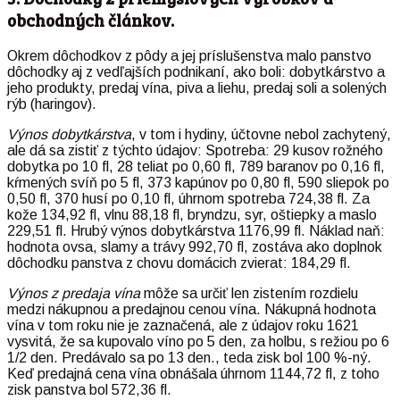
obchodných článkov.
Okrem dôchodkov z pôdy a jej príslušenstva malo panstvo
dôchodky aj z vedľajších podnikaní, ako boli: dobytkárstvo a
jeho produkty, predaj vína, piva a liehu, predaj soli a solených
rýb (haringov).
Výnos dobytkárstva
, v tom i hydiny, účtovne nebol zachytený,
ale dá sa zistiť z týchto údajov: Spotreba: 29 kusov rožného
dobytka po 10 fl, 28 teliat po 0,60 fl, 789 baranov po 0,16 fl,
kŕmených svíň po 5 fl, 373 kapúnov po 0,80 fl, 590 sliepok po
0,50 fl, 370 husí po 0,10 fl, úhrnom spotreba 724,38 fl. Za
kože 134,92 fl, vlnu 88,18 fl, bryndzu, syr, oštiepky a maslo
229,51 fl. Hrubý výnos dobytkárstva 1176,99 fl. Náklad naň:
hodnota ovsa, slamy a trávy 992,70 fl, zostáva ako doplnok
dôchodku panstva z chovu domácich zvierat: 184,29 fl.
Výnos z predaja vína
môže sa určiť len zistením rozdielu
medzi nákupnou a predajnou cenou vína. Nákupná hodnota
vína v tom roku nie je zaznačená, ale z údajov roku 1621
vysvitá, že sa kupovalo víno po 5 den, za holbu, s režiou po 6
1/2 den. Predávalo sa po 13 den., teda zisk bol 100 %-ný.
Keď predajná cena vína obnášala úhrnom 1144,72 fl, z toho
zisk panstva bol 572,36 fl.