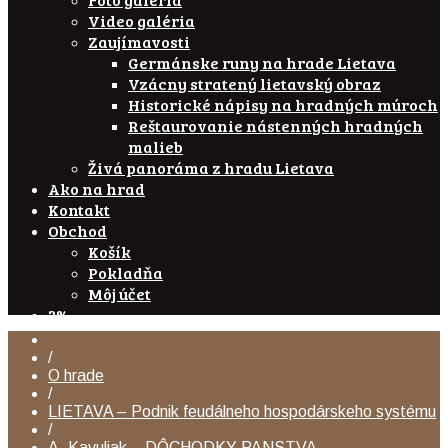
Video galéria
Zaujímavosti
Germánske runy na hrade Lietava
Vzácny stratený lietavský obraz
Historické nápisy na hradných múroch
Reštaurovanie nástenných hradných
malieb
Živá panoráma z hradu Lietava
Ako na hrad
Kontakt
Obchod
Košík
Pokladňa
Môj účet
2%
/
O hrade
/
LIETAVA – Podnik feudálneho hospodárskeho systému
/
A. Kavuljak – DÔCHODKY PANSTVA