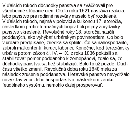
V ďalších rokoch dôchodky panstva sa zväčšovali pre
všeobecné stúpanie cien. Okolo roku 1621 nastáva reakcia,
lebo panstvo pre rodinné nesváry muselo byť rozdelené.
V ďalších rokoch, najmä v polovici a ku koncu 17. storočia,
následkom protireformačných bojov boli príjmy a výdavky
panstva skreslené. Revolučné roky 18. storočia naučili
poddaných, ako vyhýbať urbárskym povinnostiam. Čo bolo
v urbáre predpísané, zriedka sa splnilo. Čo sa nahospodárilo,
zabrali malkontenti, kuruci, labanci. Konečne, keď tereziánsky
urbár a potom zákon čl. IV. – IX. z roku 1836 pokúsili sa
stabilizovať pomer poddaného k zemepánovi, zdalo sa, že
dôchodky panstva sa tiež stabilizujú. Bolo to už pozde. Duch
času všetko zmenil. Revolučná doba roku 1848 mala za
následok zrušenie poddanstva. Lietavské panstvo nevydržalo
nový stav veci. Jeho hospodárstvo, následkom zániku
feudálneho systému, nemohlo ďalej prosperovať.