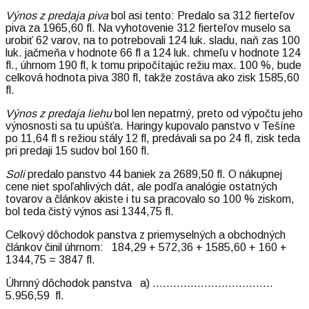
Výnos z predaja
piva
bol asi tento: Predalo sa 312 fierteľov
piva za 1965,60 fl. Na vyhotovenie 312 fierteľov muselo sa
urobiť 62 varov, na to potrebovali 124 luk. sladu, naň zas 100
luk. jačmeňa v hodnote 66 fl a 124 luk. chmeľu v hodnote 124
fl., úhrnom 190 fl, k tomu pripočítajúc režiu max. 100 %, bude
celková hodnota piva 380 fl, takže zostáva ako zisk 1585,60
fl.
Výnos z predaja liehu
bol len nepatrný, preto od výpočtu jeho
výnosnosti sa tu upúšťa. Haringy kupovalo panstvo v Tešíne
po 11,64 fl s režiou stály 12 fl, predávali sa po 24 fl, zisk teda
pri predaji 15 sudov bol 160 fl.
Soli
predalo panstvo 44 baniek za 2689,50 fl. O nákupnej
cene niet spoľahlivých dát, ale podľa analógie ostatných
tovarov a článkov akiste i tu sa pracovalo so 100 % ziskom,
bol teda čistý výnos asi 1344,75 fl.
Celkový dôchodok panstva z priemyselných a obchodných
článkov činil úhrnom: 184,29 + 572,36 + 1585,60 + 160 +
1344,75 = 3847 fl.
Úhrnný dôchodok panstva a) ……………………………..
5.956,59 fl.