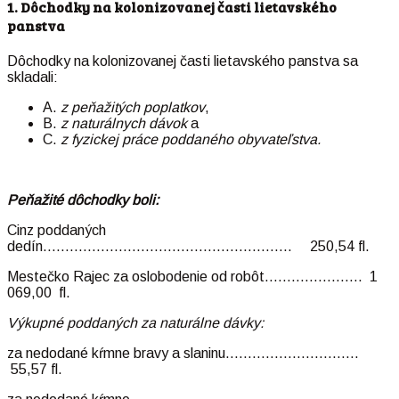
1. Dôchodky na kolonizovanej časti lietavského
panstva
Dôchodky na kolonizovanej časti lietavského panstva sa
skladali:
A.
z peňažitých poplatkov
,
B.
z naturálnych dávok
a
C.
z fyzickej práce poddaného obyvateľstva.
Peňažité dôchodky boli:
Cinz poddaných
dedín……………………………………………….. 250,54 fl.
Mestečko Rajec za oslobodenie od robôt…………………. 1
069,00 fl.
Výkupné poddaných za naturálne dávky:
za nedodané kŕmne bravy a slaninu…………………………
55,57 fl.