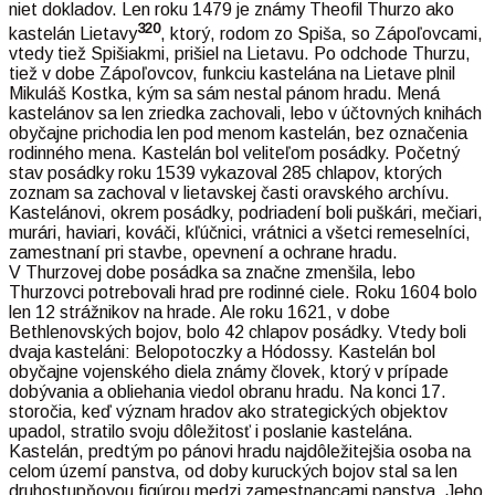
niet dokladov. Len roku 1479 je známy Theofil Thurzo ako
320
kastelán Lietavy
, ktorý, rodom zo Spiša, so Zápoľovcami,
vtedy tiež Spišiakmi, prišiel na Lietavu. Po odchode Thurzu,
tiež v dobe Zápoľovcov, funkciu kastelána na Lietave plnil
Mikuláš Kostka, kým sa sám nestal pánom hradu. Mená
kastelánov sa len zriedka zachovali, lebo v účtovných knihách
obyčajne prichodia len pod menom kastelán, bez označenia
rodinného mena. Kastelán bol veliteľom posádky. Početný
stav posádky roku 1539 vykazoval 285 chlapov, ktorých
zoznam sa zachoval v lietavskej časti oravského archívu.
Kastelánovi, okrem posádky, podriadení boli puškári, mečiari,
murári, haviari, kováči, kľúčnici, vrátnici a všetci remeselníci,
zamestnaní pri stavbe, opevnení a ochrane hradu.
V Thurzovej dobe posádka sa značne zmenšila, lebo
Thurzovci potrebovali hrad pre rodinné ciele. Roku 1604 bolo
len 12 strážnikov na hrade. Ale roku 1621, v dobe
Bethlenovských bojov, bolo 42 chlapov posádky. Vtedy boli
dvaja kasteláni: Belopotoczky a Hódossy. Kastelán bol
obyčajne vojenského diela známy človek, ktorý v prípade
dobývania a obliehania viedol obranu hradu. Na konci 17.
storočia, keď význam hradov ako strategických objektov
upadol, stratilo svoju dôležitosť i poslanie kastelána.
Kastelán, predtým po pánovi hradu najdôležitejšia osoba na
celom území panstva, od doby kuruckých bojov stal sa len
druhostupňovou figúrou medzi zamestnancami panstva. Jeho