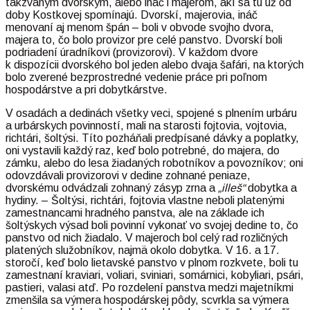
takzvaným dvorským, alebo ináč i majerom, akí sa tu už od
doby Kostkovej spomínajú. Dvorskí, majerovia, ináč
menovaní aj menom špán – boli v obvode svojho dvora,
majera to, čo bolo provizor pre celé panstvo. Dvorskí boli
podriadení úradníkovi (provizorovi). V každom dvore
k dispozícii dvorského bol jeden alebo dvaja šafári, na ktorých
bolo zverené bezprostredné vedenie práce pri poľnom
hospodárstve a pri dobytkárstve.
V osadách a dedinách všetky veci, spojené s plnením urbáru
a urbárskych povinností, mali na starosti fojtovia, vojtovia,
richtári, šoltýsi. Títo pozháňali predpísané dávky a poplatky,
oni vystavili každý raz, keď bolo potrebné, do majera, do
zámku, alebo do lesa žiadaných robotníkov a povozníkov; oni
odovzdávali provizorovi v dedine zohnané peniaze,
dvorskému odvádzali zohnaný zásyp zrna a
„illeš“
dobytka a
hydiny. – Šoltýsi, richtári, fojtovia vlastne neboli platenými
zamestnancami hradného panstva, ale na základe ich
šoltýskych výsad boli povinní vykonať vo svojej dedine to, čo
panstvo od nich žiadalo. V majeroch bol celý rad rozličných
platených služobníkov, najmä okolo dobytka. V 16. a 17.
storočí, keď bolo lietavské panstvo v plnom rozkvete, boli tu
zamestnaní kraviari, voliari, sviniari, somárnici, kobyliari, psári,
pastieri, valasi atď. Po rozdelení panstva medzi majetníkmi
zmenšila sa výmera hospodárskej pôdy, scvrkla sa výmera