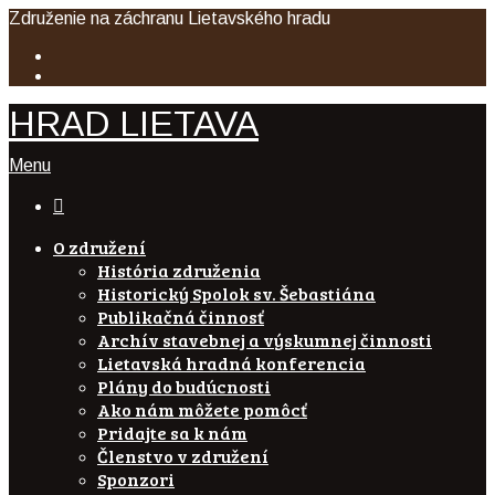
Združenie na záchranu Lietavského hradu
HRAD LIETAVA
Menu

O združení
História združenia
Historický Spolok sv. Šebastiána
Publikačná činnosť
Archív stavebnej a výskumnej činnosti
Lietavská hradná konferencia
Plány do budúcnosti
Ako nám môžete pomôcť
Pridajte sa k nám
Členstvo v združení
Sponzori