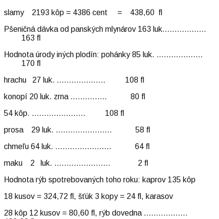
slamy 2193 kôp = 4386 cent = 438,60 fl
Pšeničná dávka od panských mlynárov 163 luk………………
163 fl
Hodnota úrody iných plodín: pohánky 85 luk. ……………….
170 fl
hrachu 27 luk. ……………….. 108 fl
konopí 20 luk. zrna …………… 80 fl
54 kôp. …………………. 108 fl
prosa 29 luk. ………………….. 58 fl
chmeľu 64 luk. ………………….. 64 fl
maku 2 luk. ………………….. 2 fl
Hodnota rýb spotrebovaných toho roku: kaprov 135 kôp
18 kusov = 324,72 fl, šťúk 3 kopy = 24 fl, karasov
28 kôp 12 kusov = 80,60 fl, rýb dovedna ………………