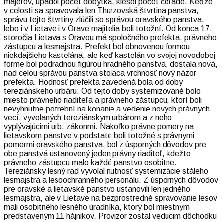
majerov, upadol počet dobytka, klesol počet čeľade. Keďže
v celosti sa spravovala len Thurzovská štvrtina panstva,
správu tejto štvrtiny zlúčili so správou oravského panstva,
lebo i v Lietave i v Orave majitelia boli totožní. Od konca 17.
storočia Lietava s Oravou má spoločného prefekta, právneho
zástupcu a lesmajstra. Prefekt bol obnovenou formou
niekdajšieho kastelána, ale keď kastelán vo svojej novodobej
forme bol podradnou figúrou hradného panstva, dostala nová,
nad celou správou panstva stojaca vrchnosť nový názor
prefekta. Hodnosť prefekta zavedená bola od doby
tereziánskeho urbáru. Od tejto doby systemizované bolo
miesto právneho riaditeľa a právneho zástupcu, ktorí boli
nevyhnutne potrební na konanie a vedenie nových právnych
vecí, vyvolaných tereziánskym urbárom a z neho
vyplývajúcimi urb. zákonmi. Nakoľko právne pomery na
lietavskom panstve v podstate boli totožné s právnymi
pomermi oravského panstva, bol z úsporných dôvodov pre
obe panstvá ustanovený jeden právny riaditeľ, kdežto
právneho zástupcu malo každé panstvo osobitne.
Tereziánsky lesný rad vyvolal nutnosť systemizácie stáleho
lesmajstra a lesoochranného personálu. Z úsporných dôvodov
pre oravské a lietavské panstvo ustanovili len jedného
lesmajstra, ale v Lietave na bezprostredné spravovanie lesov
mali osobitného lesného úradníka, ktorý bol miestnym
predstaveným 11 hájnikov. Provizor zostal vedúcim dôchodku