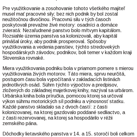
Pre využitkovanie a zosohovanie tohoto všetkého majiteľ
musel mať pracovné sily; bez nich podnik by bol zostal
neužitočnou divočinou. Pracovnú silu v tých časoch
poskytovali prevažne živé motory: osadníci a domáce
zvieratá: Nezaľudnené panstvo bolo mŕtvym kapitálom.
Rozsiahle územia panstva sa kolonizovali, aby kapitál
prinášal úroky, aby podnik prosperoval. Spôsoby
využitkovania a vedenia panstiev, týchto stredovekých
hospodárskych závodov, podnikov, boli temer v každom kraji
Slovenska rovnaké.
Miera využitkovania podniku bola v priamom pomere s mierou
využitkovania živých motorov. Táto miera, sprvu neurčitá,
postupom času bola vypočítaná v zakladacích listinách
jednotlivých osád. Súhrn týchto výpočtov a predpisov,
zložených do základnej majetkovej knihy, nazýval sa urbárom.
Urbárska kniha bola príručka, pomocou ktorej sa určoval
výkon súhrnu motorických síl podniku a výnosnosť statku.
Každé panstvo skladalo sa z dvoch častí: z časti
kolonizovanej, na ktorej gazdovalo poddané sedliactvo, a
z časti rezervovanej, na ktorej sa hospodárilo v réžii
zemského pána.
Dôchodky lietavského panstva v 14. a 15. storočí boli celkom