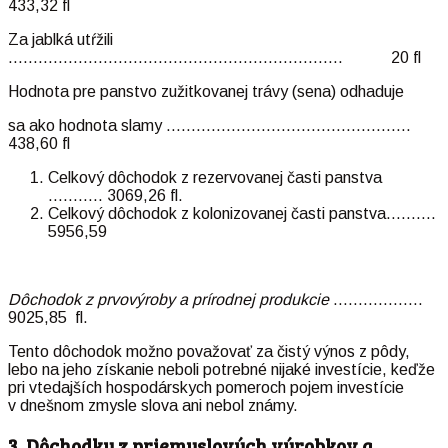
433,32 fl
Za jablká utŕžili
…………………………………………………………. 20 fl
Hodnota pre panstvo zužitkovanej trávy (sena) odhaduje
sa ako hodnota slamy ………………………………………….
438,60 fl
Celkový dôchodok z rezervovanej časti panstva
……….. 3069,26 fl.
Celkový dôchodok z kolonizovanej časti panstva……….
5956,59
Dôchodok z prvovýroby a prírodnej produkcie
………………
9025,85 fl.
Tento dôchodok možno považovať za čistý výnos z pôdy,
lebo na jeho získanie neboli potrebné nijaké investície, keďže
pri vtedajších hospodárskych pomeroch pojem investície
v dnešnom zmysle slova ani nebol známy.
3. Dôchodky z priemyslových výrobkov a