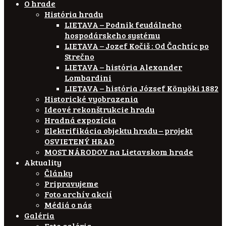
O hrade
História hradu
LIETAVA – Podnik feudálneho
hospodárskeho systému
LIETAVA – Jozef Kočiš : Od Čachtíc po
Strečno
LIETAVA – história Alexander
Lombardini
LIETAVA – história József Könyöki 1882
Historické vyobrazenia
Ideové rekonštrukcie hradu
Hradná expozícia
Elektrifikácia objektu hradu – projekt
OSVIETENÝ HRAD
MOST NÁRODOV na Lietavskom hrade
Aktuality
Články
Pripravujeme
Foto archív akcií
Médiá o nás
Galéria
Foto galéria