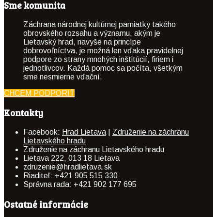
Sme komunita
Záchrana národnej kultúrnej pamiatky takého
obrovského rozsahu a významu, akým je
Lietavský hrad, navyše na princípe
dobrovoľníctva, je možná len vďaka pravidelnej
podpore zo strany mnohých inštitúcií, firiem i
jednotlivcov. Každá pomoc sa počíta, všetkým
sme nesmierne vďační.
CHCEM PODPORIŤ
Kontakty
Facebook:
Hrad Lietava
|
Združenie na záchranu
Lietavského hradu
Združenie na záchranu Lietavského hradu
Lietava 222, 013 18 Lietava
zdruzenie@hradlietava.sk
Riaditeľ: +421 905 515 330
Správna rada: +421 902 177 695
Ostatné informácie