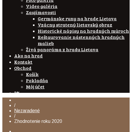
Video galéria
Zaujímavosti
Germánske runy na hrade Lietava
Vzácny stratený lietavský obraz
Historické nápisy na hradných múroch
Reštaurovanie nástenných hradných
malieb
Živá panoráma z hradu Lietava
Ako na hrad
Kontakt
Obchod
Košík
Pokladňa
Môj účet
2%
/
Nezaradené
/
Zhodnotenie roku 2020