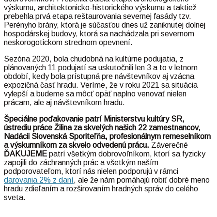
výskumu, architektonicko-historického výskumu a taktiež
prebehla prvá etapa reštaurovania severnej fasády tzv.
Perényho brány, ktorá je súčasťou dnes už zaniknutej dolnej
hospodárskej budovy, ktorá sa nachádzala pri severnom
neskorogotickom strednom opevnení.
Sezóna 2020, bola chudobná na kultúrne podujatia, z
plánovaných 11 podujatí sa uskutočnili len 3 a to v letnom
období, kedy bola prístupná pre návštevníkov aj vzácna
expozičná časť hradu. Veríme, že v roku 2021 sa situácia
vylepší a budeme sa môcť opäť naplno venovať nielen
prácam, ale aj návštevníkom hradu.
Špeciálne poďakovanie patrí Ministerstvu kultúry SR,
ústrediu práce Žilina za skvelých našich 22 zamestnancov,
Nadácii Slovenská Sporiteľňa, profesionálnym remeselníkom
a výskumníkom za skvelo odvedenú prácu.
Záverečné
ĎAKUJEME
patrí všetkým dobrovoľníkom, ktorí sa fyzicky
zapojili do záchranných prác a všetkým naším
podporovateľom, ktorí nás nielen podporujú v rámci
darovania 2% z daní
, ale že nám pomáhajú robiť dobré meno
hradu zdieľaním a rozširovaním hradných správ do celého
sveta.