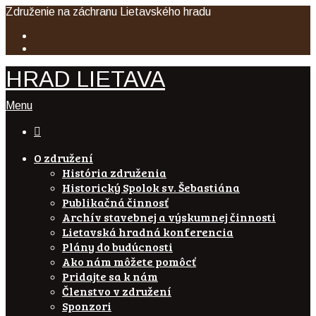
Združenie na záchranu Lietavského hradu
HRAD LIETAVA
Menu

O združení
História združenia
Historický Spolok sv. Šebastiána
Publikačná činnosť
Archív stavebnej a výskumnej činnosti
Lietavská hradná konferencia
Plány do budúcnosti
Ako nám môžete pomôcť
Pridajte sa k nám
Členstvo v združení
Sponzori