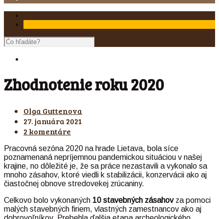
Zhodnotenie roku 2020
Olga Guttenova
27. januára 2021
2 komentáre
Pracovná sezóna 2020 na hrade Lietava, bola síce
poznamenaná nepríjemnou pandemickou situáciou v našej
krajine, no dôležité je, že sa práce nezastavili a vykonalo sa
mnoho zásahov, ktoré viedli k stabilizácii, konzervácii ako aj
čiastočnej obnove stredovekej zrúcaniny.
Celkovo bolo vykonaných
10 stavebných zásahov
za pomoci
malých stavebných firiem, vlastných zamestnancov ako aj
dobrovoľníkov. Prebehla ďalšia etapa archeologického