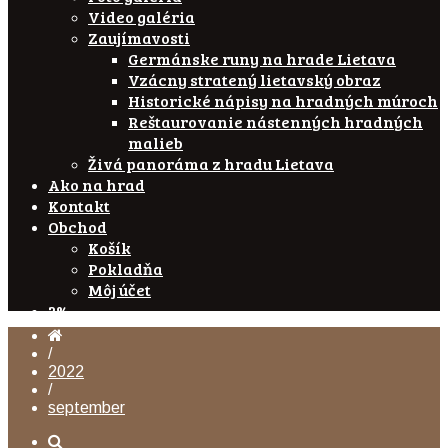
Video galéria
Zaujímavosti
Germánske runy na hrade Lietava
Vzácny stratený lietavský obraz
Historické nápisy na hradných múroch
Reštaurovanie nástenných hradných
malieb
Živá panoráma z hradu Lietava
Ako na hrad
Kontakt
Obchod
Košík
Pokladňa
Môj účet
2%
/
2022
/
september