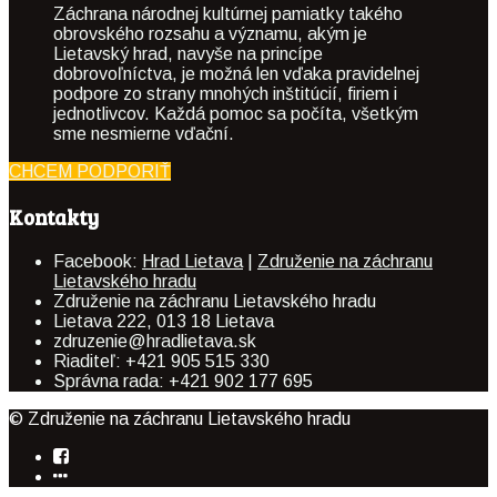
Záchrana národnej kultúrnej pamiatky takého
obrovského rozsahu a významu, akým je
Lietavský hrad, navyše na princípe
dobrovoľníctva, je možná len vďaka pravidelnej
podpore zo strany mnohých inštitúcií, firiem i
jednotlivcov. Každá pomoc sa počíta, všetkým
sme nesmierne vďační.
CHCEM PODPORIŤ
Kontakty
Facebook:
Hrad Lietava
|
Združenie na záchranu
Lietavského hradu
Združenie na záchranu Lietavského hradu
Lietava 222, 013 18 Lietava
zdruzenie@hradlietava.sk
Riaditeľ: +421 905 515 330
Správna rada: +421 902 177 695
© Združenie na záchranu Lietavského hradu