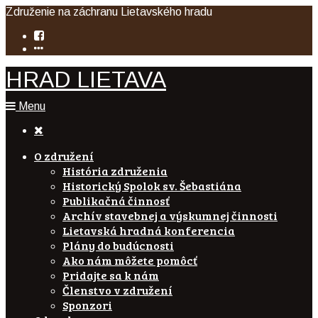
Združenie na záchranu Lietavského hradu
HRAD LIETAVA
Menu

O združení
História združenia
Historický Spolok sv. Šebastiána
Publikačná činnosť
Archív stavebnej a výskumnej činnosti
Lietavská hradná konferencia
Plány do budúcnosti
Ako nám môžete pomôcť
Pridajte sa k nám
Členstvo v združení
Sponzori