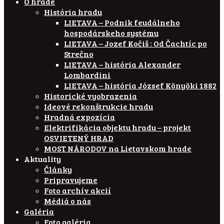
O hrade
História hradu
LIETAVA – Podnik feudálneho
hospodárskeho systému
LIETAVA – Jozef Kočiš : Od Čachtíc po
Strečno
LIETAVA – história Alexander
Lombardini
LIETAVA – história József Könyöki 1882
Historické vyobrazenia
Ideové rekonštrukcie hradu
Hradná expozícia
Elektrifikácia objektu hradu – projekt
OSVIETENÝ HRAD
MOST NÁRODOV na Lietavskom hrade
Aktuality
Články
Pripravujeme
Foto archív akcií
Médiá o nás
Galéria
Foto galéria