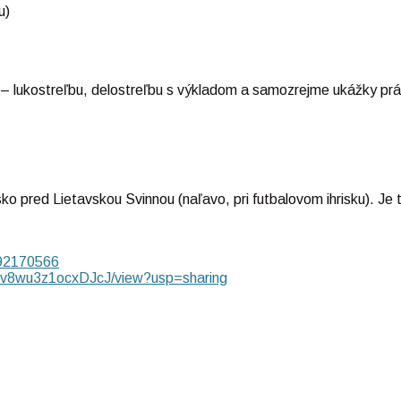
u)
 – lukostreľbu, delostreľbu s výkladom a samozrejme ukážky pr
pred Lietavskou Svinnou (naľavo, pri futbalovom ihrisku). Je 
492170566
qvv8wu3z1ocxDJcJ/view?usp=sharing