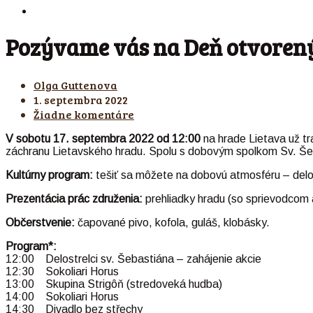
Pozývame vás na Deň otvorený
Olga Guttenova
1. septembra 2022
Žiadne komentáre
V sobotu 17. septembra 2022
od 12:00
na hrade Lietava už tr
záchranu Lietavského hradu. Spolu s dobovým spolkom Sv. Šeba
Kultúrny program:
tešiť sa môžete na dobovú atmosféru – delos
Prezentácia prác združenia:
prehliadky hradu (so sprievodcom a
Občerstvenie:
čapované pivo, kofola, guláš, klobásky.
Program*:
12:00 Delostrelci sv. Šebastiána – zahájenie akcie
12:30 Sokoliari Horus
13:00 Skupina Strigôň (stredoveká hudba)
14:00 Sokoliari Horus
14:30 Divadlo bez střechy