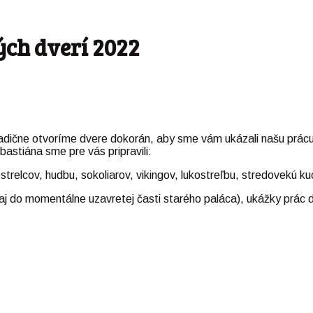
ch dverí 2022
adične otvoríme dvere dokorán, aby sme vám ukázali našu prácu a
stiána sme pre vás pripravili:
trelcov, hudbu, sokoliarov, vikingov, lukostreľbu, stredovekú k
j do momentálne uzavretej časti starého paláca), ukážky prác dob