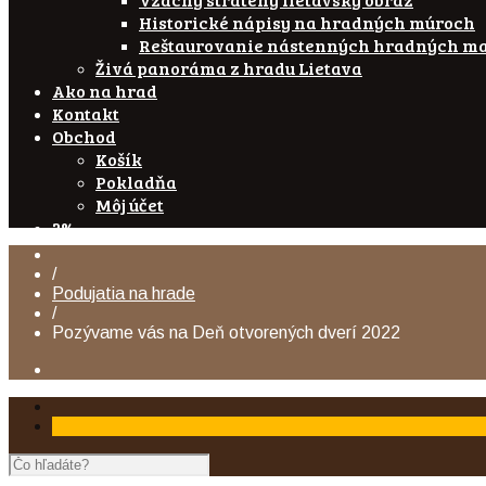
Historické nápisy na hradných múroch
Reštaurovanie nástenných hradných ma
Živá panoráma z hradu Lietava
Ako na hrad
Kontakt
Obchod
Košík
Pokladňa
Môj účet
2%
/
Podujatia na hrade
/
Pozývame vás na Deň otvorených dverí 2022