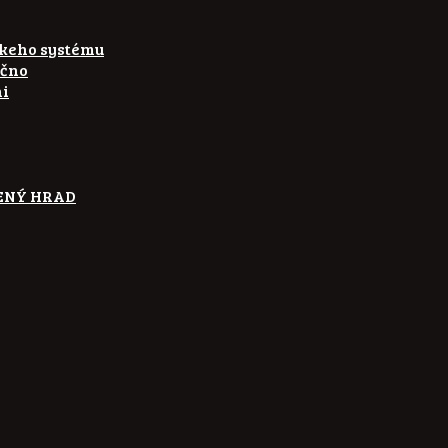
skeho systému
ečno
ni
ETENÝ HRAD