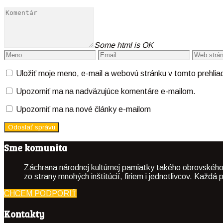
Some html is OK
Uložiť moje meno, e-mail a webovú stránku v tomto prehli
Upozorniť ma na nadväzujúce komentáre e-mailom.
Upozorniť ma na nové články e-mailom
Sme komunita
Záchrana národnej kultúrnej pamiatky takého obrovského
zo strany mnohých inštitúcií, firiem i jednotlivcov. Kaž
CHCEM PODPORIŤ
Kontakty