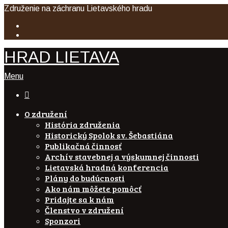
Združenie na záchranu Lietavského hradu
HRAD LIETAVA
Menu

O združení
História združenia
Historický Spolok sv. Šebastiána
Publikačná činnosť
Archív stavebnej a výskumnej činnosti
Lietavská hradná konferencia
Plány do budúcnosti
Ako nám môžete pomôcť
Pridajte sa k nám
Členstvo v združení
Sponzori