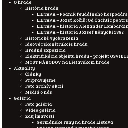
O hrade
História hradu
LIETAVA – Podnik feudálneho hospodár
LIETAVA – Jozef Kočiš : Od Čachtíc po Str
LIETAVA – história Alexander Lombardi
LIETAVA – história József Könyöki 1882
Historické vyobrazenia
Ideové rekonštrukcie hradu
Hradná expozícia
Elektrifikácia objektu hradu – projekt OSVI
MOST NÁRODOV na Lietavskom hrade
Aktuality
Články
Pripravujeme
Foto archív akcií
Médiá o nás
Galéria
Foto galéria
Video galéria
Zaujímavosti
Germánske runy na hrade Lietava
Vzácny stratený lietavský obraz