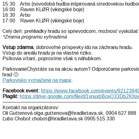
15:30 Artio (novodobá hudba inšpirovaná stredovekou hudbo
16:00 Raven KLØR (vikingské boje)
16:30 Artio
17:00 Raven KLØR (vikingské boje)
Celý deň: prehliadky hradu so sprievodcom, možnosť vyskúšať
*Zmena programu vyhradená
Vstup zdarma
, dobrovoľné príspevky idú na záchranu hradu.
Vstup do areálu hradu je na vlastné riziko.
Psíkovia vítaní, poprosíme však s náhubkom.
ParkovanieChystáte sa na akciu autom? Odporúčame parkovisko 
hrad 🙂
Parkovisko vyznačené na mape
.
Facebook event:
https://www.facebook.com/events/921239
Plagát:
https://drive.google.com/file/d/1vnuxbBceQ33Db2Kf
———————————————————————————
Kontakt na organizátorov:
Oli Guttenová olga.guttenova@hradlietava.sk, 0904 627 888
Ľubo Chobot chobot@hradlietava.sk 0905 515 330