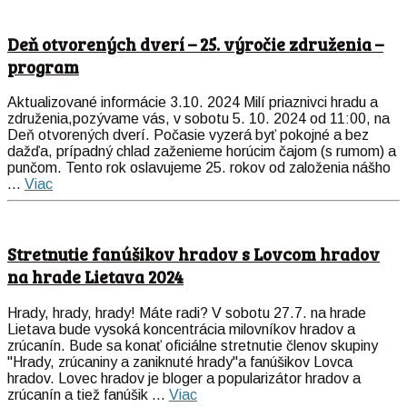
Deň otvorených dverí – 25. výročie združenia –
program
Aktualizované informácie 3.10. 2024 Milí priaznivci hradu a
združenia,pozývame vás, v sobotu 5. 10. 2024 od 11:00, na
Deň otvorených dverí. Počasie vyzerá byť pokojné a bez
dažďa, prípadný chlad zaženieme horúcim čajom (s rumom) a
punčom. Tento rok oslavujeme 25. rokov od založenia nášho
...
Viac
Stretnutie fanúšikov hradov s Lovcom hradov
na hrade Lietava 2024
Hrady, hrady, hrady! Máte radi? V sobotu 27.7. na hrade
Lietava bude vysoká koncentrácia milovníkov hradov a
zrúcanín. Bude sa konať oficiálne stretnutie členov skupiny
"Hrady, zrúcaniny a zaniknuté hrady"a fanúšikov Lovca
hradov. Lovec hradov je bloger a popularizátor hradov a
zrúcanín a tiež fanúšik ...
Viac