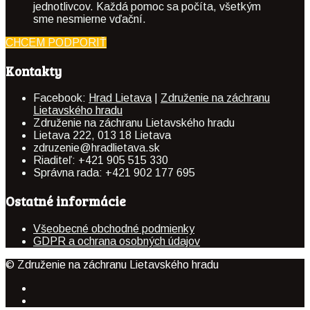
jednotlivcov. Každá pomoc sa počíta, všetkým
sme nesmierne vďační.
CHCEM PODPORIŤ
Kontakty
Facebook:
Hrad Lietava
|
Združenie na záchranu
Lietavského hradu
Združenie na záchranu Lietavského hradu
Lietava 222, 013 18 Lietava
zdruzenie@hradlietava.sk
Riaditeľ: +421 905 515 330
Správna rada: +421 902 177 695
Ostatné informácie
Všeobecné obchodné podmienky
GDPR a ochrana osobných údajov
© Združenie na záchranu Lietavského hradu