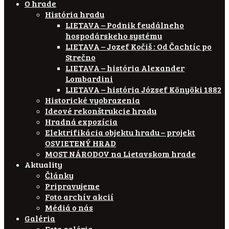
O hrade
História hradu
LIETAVA – Podnik feudálneho
hospodárskeho systému
LIETAVA – Jozef Kočiš : Od Čachtíc po
Strečno
LIETAVA – história Alexander
Lombardini
LIETAVA – história József Könyöki 1882
Historické vyobrazenia
Ideové rekonštrukcie hradu
Hradná expozícia
Elektrifikácia objektu hradu – projekt
OSVIETENÝ HRAD
MOST NÁRODOV na Lietavskom hrade
Aktuality
Články
Pripravujeme
Foto archív akcií
Médiá o nás
Galéria
Foto galéria