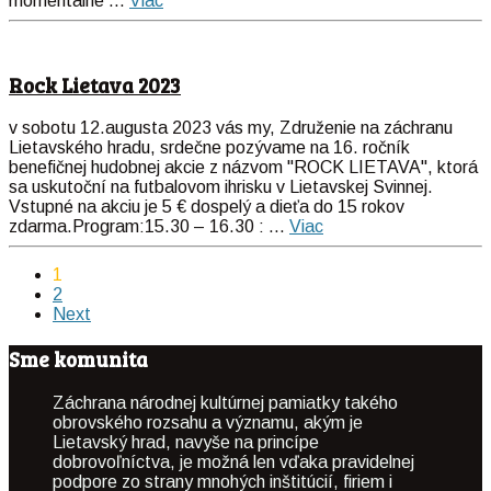
momentálne ...
Viac
Rock Lietava 2023
v sobotu 12.augusta 2023 vás my, Združenie na záchranu
Lietavského hradu, srdečne pozývame na 16. ročník
benefičnej hudobnej akcie z názvom "ROCK LIETAVA", ktorá
sa uskutoční na futbalovom ihrisku v Lietavskej Svinnej.
Vstupné na akciu je 5 € dospelý a dieťa do 15 rokov
zdarma.Program:15.30 – 16.30 : ...
Viac
1
2
Next
Sme komunita
Záchrana národnej kultúrnej pamiatky takého
obrovského rozsahu a významu, akým je
Lietavský hrad, navyše na princípe
dobrovoľníctva, je možná len vďaka pravidelnej
podpore zo strany mnohých inštitúcií, firiem i