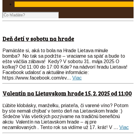
Deň detí v sobotu na hrade
Pamätáte si, aká to bola na Hrade Lietava minule
bomba? No tak sa podržte – vraciame sa späť a bude to
ešte väčšia zábava! Kedy? V sobotu 31. mája 2025 O
koľkej? Od 11:00 do 17:00 Kde? na nádvorí hradu Lietava!
Facebook udalosť a aktuálne informácie:
https://www.facebook.com/ev...
Viac
Valentín na Lietavskom hrade 15. 2. 2025 od 11:00
Ľúbite klobásky, manželku, priateľa, či varené víno? Potom
by ste nemali chýbať v tento deň na Lietavskom hrade :)
Srdečne Vás všetkých pozývame na tradičnú benefičnú
akciu Valentín na Lietavskom hrade – aj pre
nezamilovaných . Tento rok sa vidíme už 17. krát! V ...
Viac