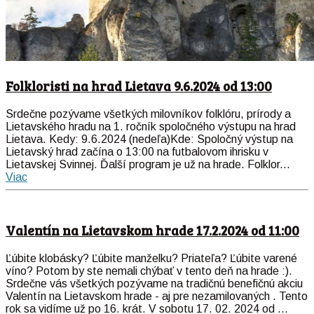
Folkloristi na hrad Lietava 9.6.2024 od 13:00
Srdečne pozývame všetkých milovníkov folklóru, prírody a
Lietavského hradu na 1. ročník spoločného výstupu na hrad
Lietava. Kedy: 9.6.2024 (nedeľa)Kde: Spoločný výstup na
Lietavský hrad začína o 13:00 na futbalovom ihrisku v
Lietavskej Svinnej. Ďalší program je už na hrade. Folklor...
Viac
Valentín na Lietavskom hrade 17.2.2024 od 11:00
Ľúbite klobásky? Ľúbite manželku? Priateľa? Ľúbite varené
víno? Potom by ste nemali chýbať v tento deň na hrade :).
Srdečne vás všetkých pozývame na tradičnú benefičnú akciu
Valentín na Lietavskom hrade - aj pre nezamilovaných . Tento
rok sa vidíme už po 16. krát. V sobotu 17. 02. 2024 od ...