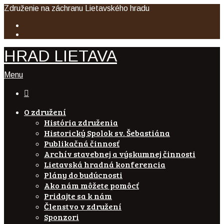
Združenie na záchranu Lietavského hradu
HRAD LIETAVA
Menu

O združení
História združenia
Historický Spolok sv. Šebastiána
Publikačná činnosť
Archív stavebnej a výskumnej činnosti
Lietavská hradná konferencia
Plány do budúcnosti
Ako nám môžete pomôcť
Pridajte sa k nám
Členstvo v združení
Sponzori