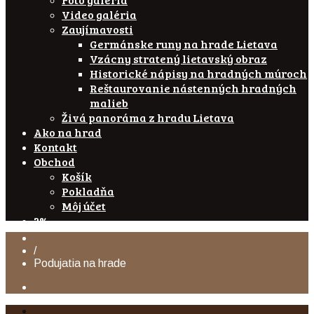
Video galéria
Zaujímavosti
Germánske runy na hrade Lietava
Vzácny stratený lietavský obraz
Historické nápisy na hradných múroch
Reštaurovanie nástenných hradných
malieb
Živá panoráma z hradu Lietava
Ako na hrad
Kontakt
Obchod
Košík
Pokladňa
Môj účet
2%
/
Podujatia na hrade