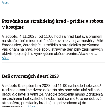
Viac
Pozvánka na strašidelný hrad – prídite v sobotu
v kostýme
V sobotu, 4.11.2023, od 11:00 hod sa hrad Lietava premení
na strašidelné miesto plné zážitkov a skvelej atmosféry! Milé
čarodejnice, čarodejníci, strašidlá a strašidielka pozývame
vás k nám na hrad, kde spolu strávime deň plný zaujímavých
aktivít spojených s vynikajúcim občerstvením.Akcia sa ...
Viac
Deň otvorených dverí 2023
V sobotu 9. septembra 2023, od 11:00 na hrade Lietava už
tradične otvoríme dvere dokorán aby sme vám ukázali našu
prácu a oslávili s vami 24. výročie založenia nášho Združenia
na záchranu Lietavského hradu. Tešiť sa môžete na dobovú
atmosféru, prehliadky hradu (so sprievodcom aj do