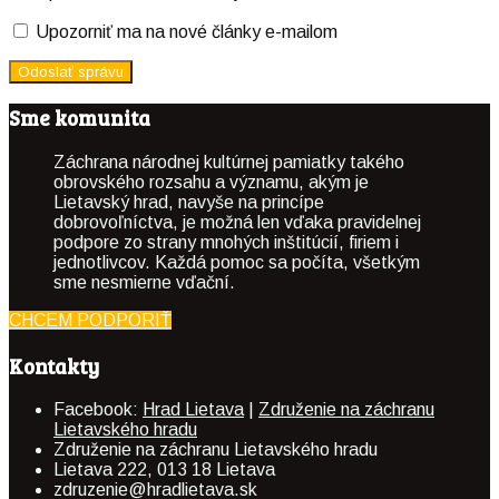
Upozorniť ma na nové články e-mailom
Sme komunita
Záchrana národnej kultúrnej pamiatky takého
obrovského rozsahu a významu, akým je
Lietavský hrad, navyše na princípe
dobrovoľníctva, je možná len vďaka pravidelnej
podpore zo strany mnohých inštitúcií, firiem i
jednotlivcov. Každá pomoc sa počíta, všetkým
sme nesmierne vďační.
CHCEM PODPORIŤ
Kontakty
Facebook:
Hrad Lietava
|
Združenie na záchranu
Lietavského hradu
Združenie na záchranu Lietavského hradu
Lietava 222, 013 18 Lietava
zdruzenie@hradlietava.sk