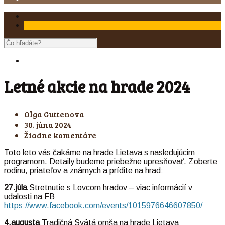
Letné akcie na hrade 2024
Olga Guttenova
30. júna 2024
Žiadne komentáre
Toto leto vás čakáme na hrade Lietava s nasledujúcim
programom. Detaily budeme priebežne upresňovať. Zoberte
rodinu, priateľov a známych a prídite na hrad:
27.júla
Stretnutie s Lovcom hradov – viac informácií v
udalosti na FB
https://www.facebook.com/events/1015976646607850/
4.augusta
Tradičná Svätá omša na hrade Lietava