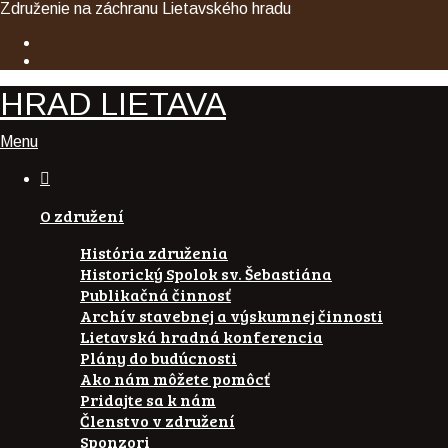
Združenie na záchranu Lietavského hradu
HRAD LIETAVA
Menu

O združení
História združenia
Historický Spolok sv. Šebastiána
Publikačná činnosť
Archív stavebnej a výskumnej činnosti
Lietavská hradná konferencia
Plány do budúcnosti
Ako nám môžete pomôcť
Pridajte sa k nám
Členstvo v združení
Sponzori