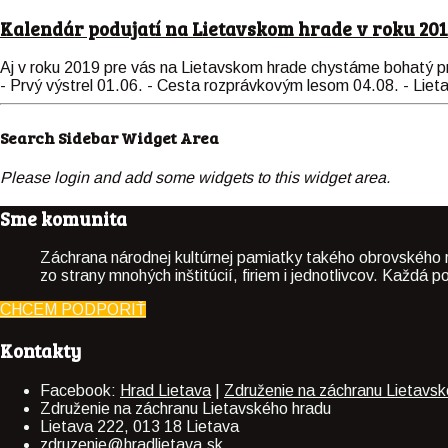
Kalendár podujatí na Lietavskom hrade v roku 20
Aj v roku 2019 pre vás na Lietavskom hrade chystáme bohatý pro
- Prvý výstrel 01.06. - Cesta rozprávkovým lesom 04.08. - Lie
Search Sidebar Widget Area
Please login and add some widgets to this widget area.
Sme komunita
Záchrana národnej kultúrnej pamiatky takého obrovského 
zo strany mnohých inštitúcií, firiem i jednotlivcov. Každ
CHCEM PODPORIŤ
Kontakty
Facebook:
Hrad Lietava
|
Združenie na záchranu Lietavsk
Združenie na záchranu Lietavského hradu
Lietava 222, 013 18 Lietava
zdruzenie@hradlietava.sk