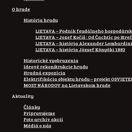
O hrade
História hradu
LIETAVA – Podnik feudálneho hospodárs
LIETAVA – Jozef Kočiš : Od Čachtíc po Stre
LIETAVA – história Alexander Lombardin
LIETAVA – história József Könyöki 1882
Historické vyobrazenia
Ideové rekonštrukcie hradu
Hradná expozícia
Elektrifikácia objektu hradu – projekt OSVIE
MOST NÁRODOV na Lietavskom hrade
Aktuality
Články
Pripravujeme
Foto archív akcií
Médiá o nás