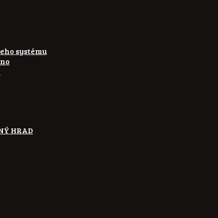
keho systému
čno
i
TENÝ HRAD