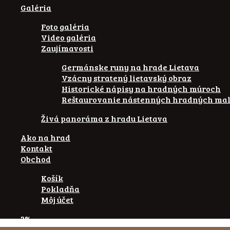
Galéria
Foto galéria
Video galéria
Zaujímavosti
Germánske runy na hrade Lietava
Vzácny stratený lietavský obraz
Historické nápisy na hradných múroch
Reštaurovanie nástenných hradných mal
Živá panoráma z hradu Lietava
Ako na hrad
Kontakt
Obchod
Košík
Pokladňa
Môj účet
2%