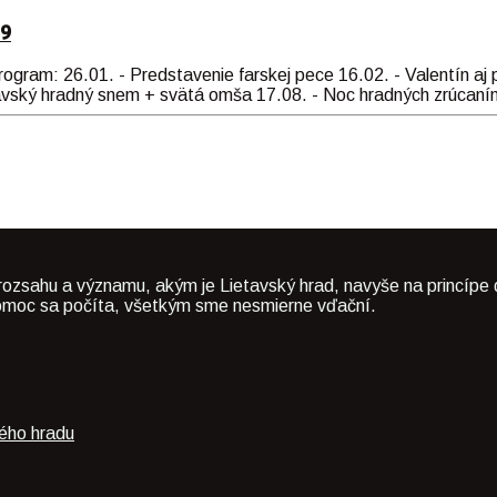
19
gram: 26.01. - Predstavenie farskej pece 16.02. - Valentín aj p
tavský hradný snem + svätá omša 17.08. - Noc hradných zrúcaní
rozsahu a významu, akým je Lietavský hrad, navyše na princípe 
á pomoc sa počíta, všetkým sme nesmierne vďační.
ého hradu