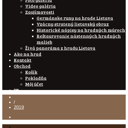
Video galéria
Zaujímavosti
Germánske runy na hrade Lietava
Vzácny stratený lietavský obraz
Historické nápisy na hradných múroch
Reštaurovanie nástenných hradných
malieb
Živá panoráma z hradu Lietava
Ako na hrad
Kontakt
Obchod
Košík
Pokladňa
Môj účet
2%
/
2019