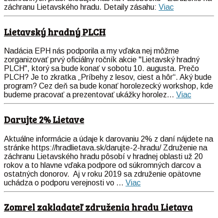
záchranu Lietavského hradu. Detaily zásahu:
Viac
Lietavský hradný PLCH
Nadácia EPH nás podporila a my vďaka nej môžme
zorganizovať prvý oficiálny ročník akcie "Lietavský hradný
PLCH", ktorý sa bude konať v sobotu 10. augusta. Prečo
PLCH? Je to zkratka „Príbehy z lesov, ciest a hôr“. Aký bude
program? Cez deň sa bude konať horolezecký workshop, kde
budeme pracovať a prezentovať ukážky horolez...
Viac
Darujte 2% Lietave
Aktuálne informácie a údaje k darovaniu 2% z daní nájdete na
stránke https://hradlietava.sk/darujte-2-hradu/ Združenie na
záchranu Lietavského hradu pôsobí v hradnej oblasti už 20
rokov a to hlavne vďaka podpore od súkromných darcov a
ostatných donorov. Aj v roku
2019
sa združenie opätovne
uchádza o podporu verejnosti vo ...
Viac
Zomrel zakladateľ združenia hradu Lietava