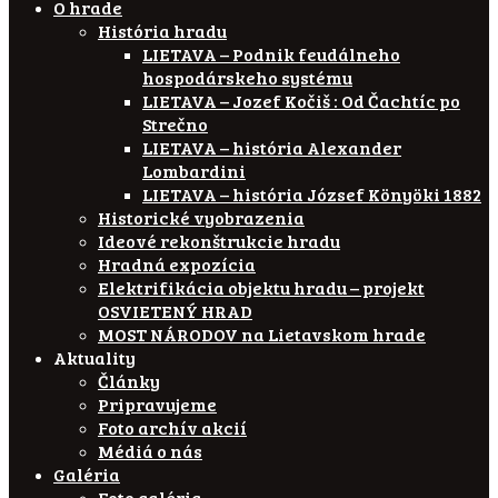
O hrade
História hradu
LIETAVA – Podnik feudálneho
hospodárskeho systému
LIETAVA – Jozef Kočiš : Od Čachtíc po
Strečno
LIETAVA – história Alexander
Lombardini
LIETAVA – história József Könyöki 1882
Historické vyobrazenia
Ideové rekonštrukcie hradu
Hradná expozícia
Elektrifikácia objektu hradu – projekt
OSVIETENÝ HRAD
MOST NÁRODOV na Lietavskom hrade
Aktuality
Články
Pripravujeme
Foto archív akcií
Médiá o nás
Galéria
Foto galéria