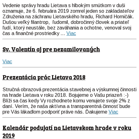
Vedenie správy hradu Lietava s hlbokým smútkom v duši
oznamuje, že 6. februára
2019
zomrel jeden so zakladateľov
Združenia na záchranu Lietavského hradu, Richard Horničák.
Dušou veľký filantrop, ľudomil, dobročinný človek a priateľ
ľudí, ktorý neustále, bez zaváhania a ochotne, venoval svoj
čas a finančné prostriedky ...
Viac
Sv. Valentín aj pre nezamilovaných
Viac
Prezentácia prác Lietava 2018
Stručná obrazová prezentácia stavebnej a výskumnej činnosti
na hrade Lietava v roku 2018. Bojujeme o Vašu priazeň :-)
Blíži sa čas kedy Vy rozhodnete komu venujete svoje 2% z
daní. Verím, že naša aktívna a transparentná činnosť bude
pre Vás lákadlom podporiť práve nás. Ďakujeme
Viac
Kalendár podujatí na Lietavskom hrade v roku
2019