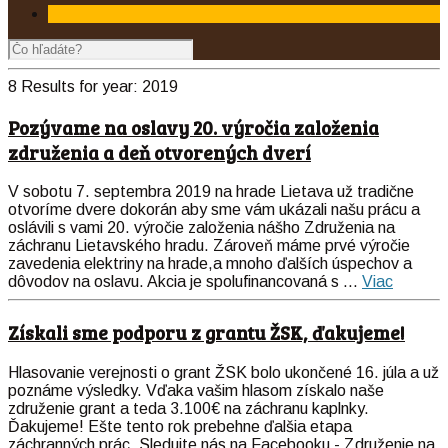
8 Results for
year:
2019
Pozývame na oslavy 20. výročia založenia
združenia a deň otvorených dverí
V sobotu 7. septembra
2019
na hrade Lietava už tradične
otvoríme dvere dokorán aby sme vám ukázali našu prácu a
oslávili s vami 20. výročie založenia nášho Združenia na
záchranu Lietavského hradu. Zároveň máme prvé výročie
zavedenia elektriny na hrade,a mnoho ďalších úspechov a
dôvodov na oslavu. Akcia je spolufinancovaná s ...
Viac
Získali sme podporu z grantu ŽSK, ďakujeme!
Hlasovanie verejnosti o grant ŽSK bolo ukončené 16. júla a už
poznáme výsledky. Vďaka vašim hlasom získalo naše
združenie grant a teda 3.100€ na záchranu kaplnky.
Ďakujeme! Ešte tento rok prebehne ďalšia etapa
záchranných prác. Sledujte nás na Facebooku - Združenie na