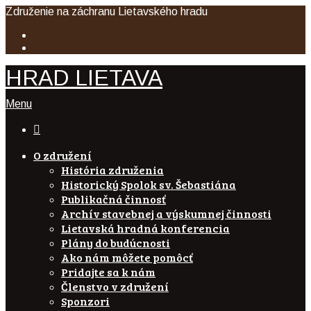
Združenie na záchranu Lietavského hradu
HRAD LIETAVA
Menu

O združení
História združenia
Historický Spolok sv. Šebastiána
Publikačná činnosť
Archív stavebnej a výskumnej činnosti
Lietavská hradná konferencia
Plány do budúcnosti
Ako nám môžete pomôcť
Pridajte sa k nám
Členstvo v združení
Sponzori