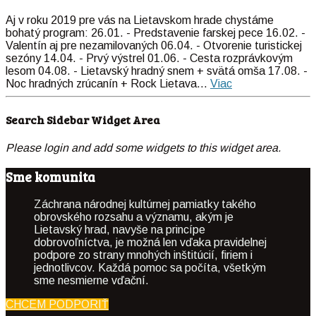
Aj v roku
2019
pre vás na Lietavskom hrade chystáme
bohatý program: 26.01. - Predstavenie farskej pece 16.02. -
Valentín aj pre nezamilovaných 06.04. - Otvorenie turistickej
sezóny 14.04. - Prvý výstrel 01.06. - Cesta rozprávkovým
lesom 04.08. - Lietavský hradný snem + svätá omša 17.08. -
Noc hradných zrúcanín + Rock Lietava...
Viac
Search Sidebar Widget Area
Please login and add some widgets to this widget area.
Sme komunita
Záchrana národnej kultúrnej pamiatky takého
obrovského rozsahu a významu, akým je
Lietavský hrad, navyše na princípe
dobrovoľníctva, je možná len vďaka pravidelnej
podpore zo strany mnohých inštitúcií, firiem i
jednotlivcov. Každá pomoc sa počíta, všetkým
sme nesmierne vďační.
CHCEM PODPORIŤ