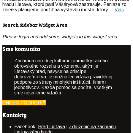
hradu Lietava, ktorú pani Vášáryová zastrešuje. Peniaze zo
zbierky plánujeme použiť na výstavbu mosta, ktorý ...
Viac
Search Sidebar Widget Area
Please login and add some widgets to this widget area.
Sme komunita
Záchrana národnej kultúrnej pamiatky takého
obrovského rozsahu a významu, akým je
Lietavský hrad, navyše na princípe
dobrovoľníctva, je možná len vďaka pravidelnej
podpore zo strany mnohých inštitúcií, firiem i
jednotlivcov. Každá pomoc sa počíta, všetkým
sme nesmierne vďační.
CHCEM PODPORIŤ
Kontakty
Facebook:
Hrad Lietava
|
Združenie na záchranu
Lietavského hradu