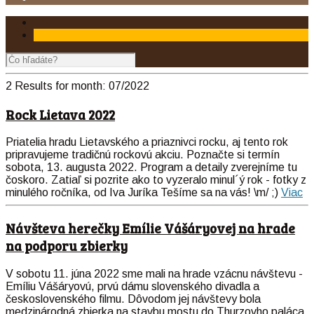
2 Results for
month:
07/2022
Rock Lietava 2022
Priatelia hradu Lietavského a priaznivci rocku, aj tento rok
pripravujeme tradičnú rockovú akciu. Poznačte si termín
sobota, 13. augusta 2022. Program a detaily zverejníme tu
čoskoro. Zatiaľ si pozrite ako to vyzeralo minul´ý rok - fotky z
minulého ročníka, od Iva Juríka Tešíme sa na vás! \m/ ;)
Viac
Návšteva herečky Emílie Vášáryovej na hrade
na podporu zbierky
V sobotu 11. júna 2022 sme mali na hrade vzácnu návštevu -
Emíliu Vášáryovú, prvú dámu slovenského divadla a
československého filmu. Dôvodom jej návštevy bola
medzinárodná zbierka na stavbu mostu do Thurzovho paláca