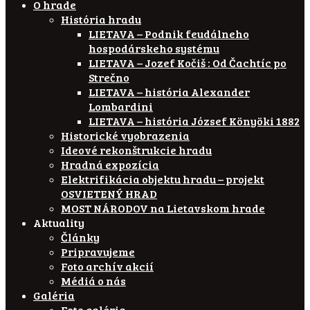
O hrade
História hradu
LIETAVA – Podnik feudálneho
hospodárskeho systému
LIETAVA – Jozef Kočiš : Od Čachtíc po
Strečno
LIETAVA – história Alexander
Lombardini
LIETAVA – história József Könyöki 1882
Historické vyobrazenia
Ideové rekonštrukcie hradu
Hradná expozícia
Elektrifikácia objektu hradu – projekt
OSVIETENÝ HRAD
MOST NÁRODOV na Lietavskom hrade
Aktuality
Články
Pripravujeme
Foto archív akcií
Médiá o nás
Galéria
Foto galéria