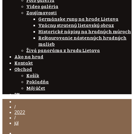
Video galéria
Zaujímavosti
Germánske runy na hrade Lietava
Vzácny stratený lietavský obraz
Historické nápisy na hradných múroch
Reštaurovanie nástenných hradných
malieb
Živá panoráma z hradu Lietava
Ako na hrad
Kontakt
Obchod
Košík
Pokladňa
Môj účet
2%
/
2022
/
júl