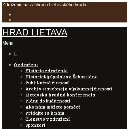
Združenie na záchranu Lietavského hradu
HRAD LIETAVA
Menu

O združení
História združenia
Historický Spolok sv. Šebastiána
Publikačná činnosť
Archív stavebnej a výskumnej činnosti
Lietavská hradná konferencia
Plány do budúcnosti
Ako nám môžete pomôcť
Pridajte sa k nám
Členstvo v združení
Sponzori