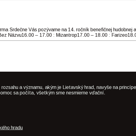
 Srdečne Vás pozývame na 14. ročník benefičnej hudobnej ak
Bez Názvu16.00 – 17.00 : Mizantrop17.00 – 18.00 : Farizeo18.0
 rozsahu a významu, akým je Lietavský hrad, navyše na princípe
dá pomoc sa počíta, všetkým sme nesmierne vďační.
ského hradu