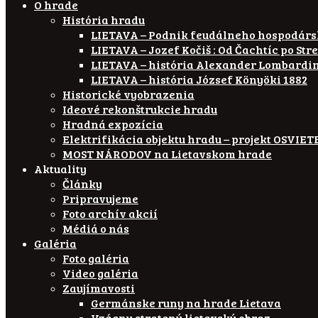
O hrade
História hradu
LIETAVA – Podnik feudálneho hospodár
LIETAVA – Jozef Kočiš : Od Čachtíc po Str
LIETAVA – história Alexander Lombardi
LIETAVA – história József Könyöki 1882
Historické vyobrazenia
Ideové rekonštrukcie hradu
Hradná expozícia
Elektrifikácia objektu hradu – projekt OSVI
MOST NÁRODOV na Lietavskom hrade
Aktuality
Články
Pripravujeme
Foto archív akcií
Médiá o nás
Galéria
Foto galéria
Video galéria
Zaujímavosti
Germánske runy na hrade Lietava
Vzácny stratený lietavský obraz