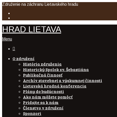
Združenie na záchranu Lietavského hradu
HRAD LIETAVA
Menu

O združení
História združenia
Historický Spolok sv. Šebastiána
Publikačná činnosť
Archív stavebnej a výskumnej činnosti
Lietavská hradná konferencia
Plány do budúcnosti
Ako nám môžete pomôcť
Pridajte sa k nám
Členstvo v združení
Sponzori