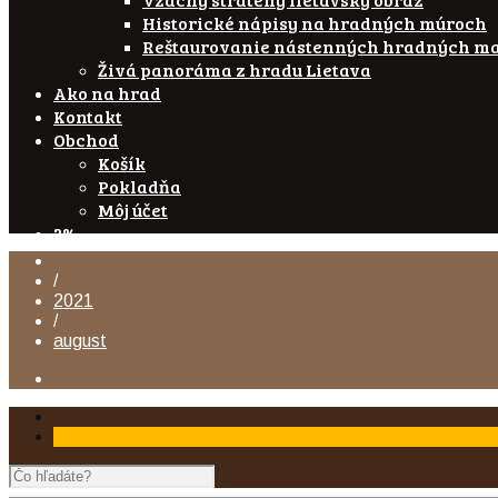
Historické nápisy na hradných múroch
Reštaurovanie nástenných hradných ma
Živá panoráma z hradu Lietava
Ako na hrad
Kontakt
Obchod
Košík
Pokladňa
Môj účet
2%
/
2021
/
august