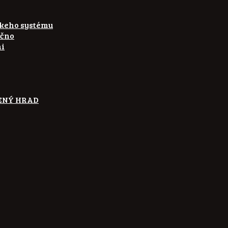
skeho systému
ečno
ni
ETENÝ HRAD