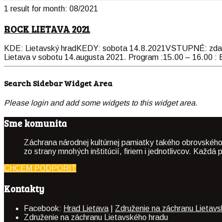
1 result for
month:
08/2021
ROCK LIETAVA 2021
KDE: Lietavský hradKEDY: sobota 14.8.2021VSTUPNÉ: zdarma
Lietava v sobotu 14.augusta 2021. Program :15.00 – 16.00 : 
Search Sidebar Widget Area
Please login and add some widgets to this widget area.
Sme komunita
Záchrana národnej kultúrnej pamiatky takého obrovského
zo strany mnohých inštitúcií, firiem i jednotlivcov. Kaž
CHCEM PODPORIŤ
Kontakty
Facebook:
Hrad Lietava
|
Združenie na záchranu Lietav
Združenie na záchranu Lietavského hradu