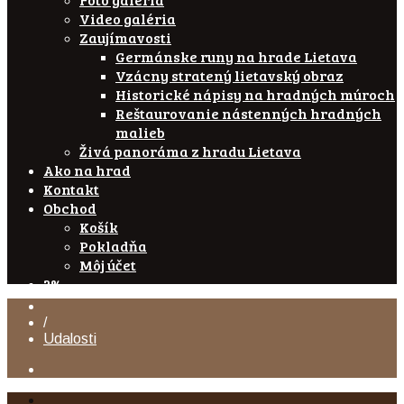
Video galéria
Zaujímavosti
Germánske runy na hrade Lietava
Vzácny stratený lietavský obraz
Historické nápisy na hradných múroch
Reštaurovanie nástenných hradných
malieb
Živá panoráma z hradu Lietava
Ako na hrad
Kontakt
Obchod
Košík
Pokladňa
Môj účet
2%
/
Udalosti