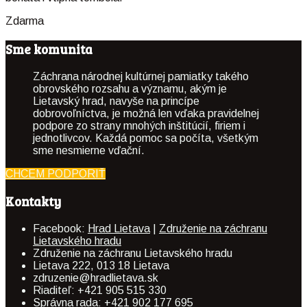
Zdarma
Sme komunita
Záchrana národnej kultúrnej pamiatky takého
obrovského rozsahu a významu, akým je
Lietavský hrad, navyše na princípe
dobrovoľníctva, je možná len vďaka pravidelnej
podpore zo strany mnohých inštitúcií, firiem i
jednotlivcov. Každá pomoc sa počíta, všetkým
sme nesmierne vďační.
CHCEM PODPORIŤ
Kontakty
Facebook:
Hrad Lietava
|
Združenie na záchranu
Lietavského hradu
Združenie na záchranu Lietavského hradu
Lietava 222, 013 18 Lietava
zdruzenie@hradlietava.sk
Riaditeľ: +421 905 515 330
Správna rada: +421 902 177 695