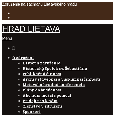
Združenie na záchranu Lietavského hradu
HRAD LIETAVA
Menu

O združení
História združenia
Historický Spolok sv. Šebastiána
Publikačná činnosť
Archív stavebnej a výskumnej činnosti
Lietavská hradná konferencia
Plány do budúcnosti
Ako nám môžete pomôcť
Pridajte sa k nám
Členstvo v združení
Sponzori