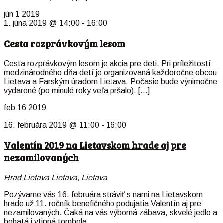
jún
1
2019
1. júna 2019 @ 14:00
-
16:00
Cesta rozprávkovým lesom
Cesta rozprávkovým lesom je akcia pre deti. Pri príležitostí
medzinárodného dňa detí je organizovaná každoročne obcou
Lietava a Farským úradom Lietava. Počasie bude výnimočne
vydarené (po minulé roky veľa pršalo). […]
feb
16
2019
16. februára 2019 @ 11:00
-
16:00
Valentín 2019 na Lietavskom hrade aj pre
nezamilovaných
Hrad Lietava
Lietava, Lietava
Pozývame vás 16. februára stráviť s nami na Lietavskom
hrade už 11. ročník benefičného podujatia Valentín aj pre
nezamilovaných. Čaká na vás výborná zábava, skvelé jedlo a
bohatá i vtipná tombola.