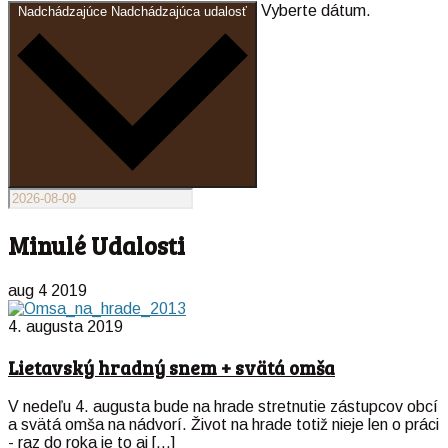
Vyberte dátum.
Nadchádzajúce
Nadchádzajúca udalosť
Minulé Udalosti
aug
4
2019
4. augusta 2019
Lietavský hradný snem + svätá omša
V nedeľu 4. augusta bude na hrade stretnutie zástupcov obcí
a svätá omša na nádvorí. Život na hrade totiž nieje len o práci
- raz do roka je to aj […]