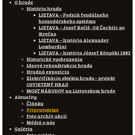
O hrade
História hradu
LIETAVA – Podnik feudálneho
hospodárskeho systému
LIETAVA – Jozef Kočiš : Od Čachtíc po
Strečno
LIETAVA – história Alexander
Lombardini
LIETAVA – história József Könyöki 1882
Historické vyobrazenia
Ideové rekonštrukcie hradu
Hradná expozícia
Elektrifikácia objektu hradu – projekt
OSVIETENÝ HRAD
MOST NÁRODOV na Lietavskom hrade
Aktuality
Články
Pripravujeme
Foto archív akcií
Médiá o nás
Galéria
Foto galéria