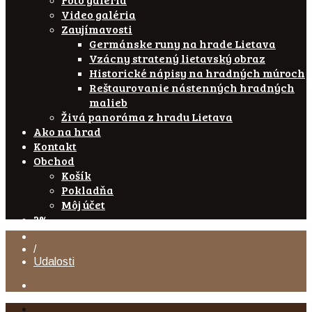
Video galéria
Zaujímavosti
Germánske runy na hrade Lietava
Vzácny stratený lietavský obraz
Historické nápisy na hradných múroch
Reštaurovanie nástenných hradných
malieb
Živá panoráma z hradu Lietava
Ako na hrad
Kontakt
Obchod
Košík
Pokladňa
Môj účet
2%
/
Udalosti