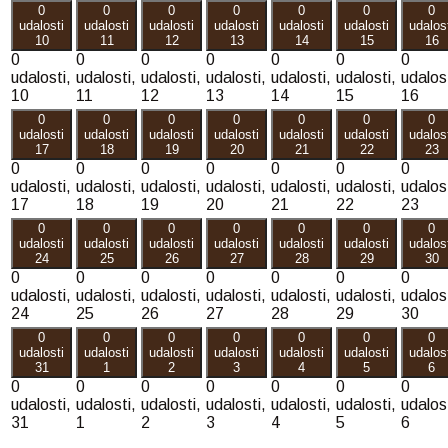
0
0
0
0
0
0
0
udalosti
udalosti
udalosti
udalosti
udalosti
udalosti
udalos
10
11
12
13
14
15
16
0
0
0
0
0
0
0
udalosti,
udalosti,
udalosti,
udalosti,
udalosti,
udalosti,
udalost
10
11
12
13
14
15
16
0
0
0
0
0
0
0
udalosti
udalosti
udalosti
udalosti
udalosti
udalosti
udalos
17
18
19
20
21
22
23
0
0
0
0
0
0
0
udalosti,
udalosti,
udalosti,
udalosti,
udalosti,
udalosti,
udalost
17
18
19
20
21
22
23
0
0
0
0
0
0
0
udalosti
udalosti
udalosti
udalosti
udalosti
udalosti
udalos
24
25
26
27
28
29
30
0
0
0
0
0
0
0
udalosti,
udalosti,
udalosti,
udalosti,
udalosti,
udalosti,
udalost
24
25
26
27
28
29
30
0
0
0
0
0
0
0
udalosti
udalosti
udalosti
udalosti
udalosti
udalosti
udalos
31
1
2
3
4
5
6
0
0
0
0
0
0
0
udalosti,
udalosti,
udalosti,
udalosti,
udalosti,
udalosti,
udalost
31
1
2
3
4
5
6