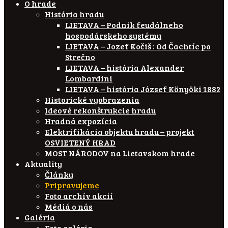
O hrade
História hradu
LIETAVA – Podnik feudálneho
hospodárskeho systému
LIETAVA – Jozef Kočiš : Od Čachtíc po
Strečno
LIETAVA – história Alexander
Lombardini
LIETAVA – história József Könyöki 1882
Historické vyobrazenia
Ideové rekonštrukcie hradu
Hradná expozícia
Elektrifikácia objektu hradu – projekt
OSVIETENÝ HRAD
MOST NÁRODOV na Lietavskom hrade
Aktuality
Články
Pripravujeme
Foto archív akcií
Médiá o nás
Galéria
Foto galéria