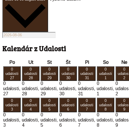
Kalendár z Udalosti
pondelok
utorok
streda
štvrtok
piatok
sobota
Po
Ut
St
Št
Pi
So
Ne
0
0
0
0
0
0
0
udalosti
udalosti
udalosti
udalosti
udalosti
udalosti
udalos
27
28
29
30
31
1
2
0
0
0
0
0
0
0
udalosti,
udalosti,
udalosti,
udalosti,
udalosti,
udalosti,
udalost
27
28
29
30
31
1
2
0
0
0
0
0
0
0
udalosti
udalosti
udalosti
udalosti
udalosti
udalosti
udalos
3
4
5
6
7
8
9
0
0
0
0
0
0
0
udalosti,
udalosti,
udalosti,
udalosti,
udalosti,
udalosti,
udalost
3
4
5
6
7
8
9