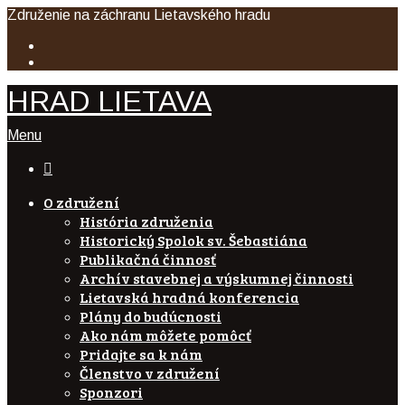
Združenie na záchranu Lietavského hradu
HRAD LIETAVA
Menu

O združení
História združenia
Historický Spolok sv. Šebastiána
Publikačná činnosť
Archív stavebnej a výskumnej činnosti
Lietavská hradná konferencia
Plány do budúcnosti
Ako nám môžete pomôcť
Pridajte sa k nám
Členstvo v združení
Sponzori