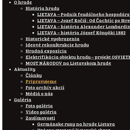
O hrade
História hradu
LIETAVA – Podnik feudálneho hospodár
LIETAVA – Jozef Kočiš : Od Čachtíc po Str
LIETAVA – história Alexander Lombardi
LIETAVA – história József Könyöki 1882
Historické vyobrazenia
Ideové rekonštrukcie hradu
Hradná expozícia
Elektrifikácia objektu hradu – projekt OSVI
MOST NÁRODOV na Lietavskom hrade
Aktuality
Články
Pripravujeme
Foto archív akcií
Médiá o nás
Galéria
Foto galéria
Video galéria
Zaujímavosti
Germánske runy na hrade Lietava
Vzácny stratený lietavský obraz