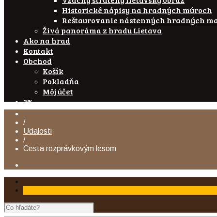
Historické nápisy na hradných múroch
Reštaurovanie nástenných hradných ma
Živá panoráma z hradu Lietava
Ako na hrad
Kontakt
Obchod
Košík
Pokladňa
Môj účet
2%
/
Udalosti
/
Cesta rozprávkovým lesom