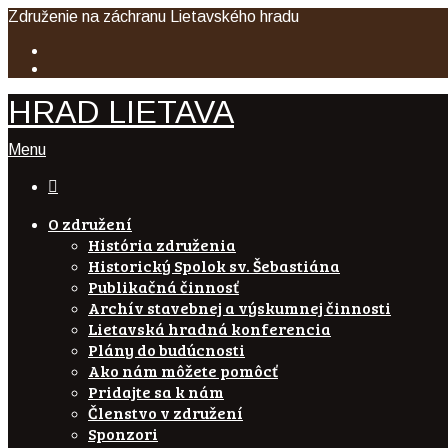
Združenie na záchranu Lietavského hradu
HRAD LIETAVA
Menu

O združení
História združenia
Historický Spolok sv. Šebastiána
Publikačná činnosť
Archív stavebnej a výskumnej činnosti
Lietavská hradná konferencia
Plány do budúcnosti
Ako nám môžete pomôcť
Pridajte sa k nám
Členstvo v združení
Sponzori