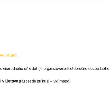
ilovaných
í medzinárodného dňa detí je organizovaná každoročne obcou Li
i v Lietave
(rázcestie pri kríži – viď mapa)