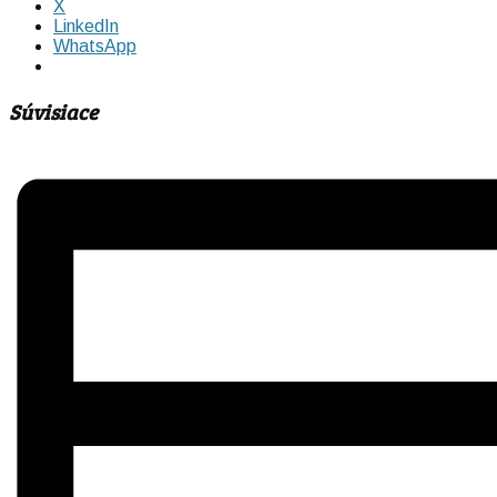
X
LinkedIn
WhatsApp
Súvisiace