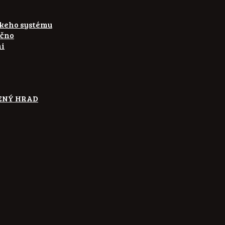
skeho systému
ečno
ni
ETENÝ HRAD