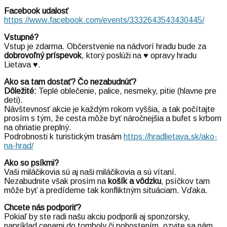
Facebook udalosť
https://www.facebook.com/events/3332643543430445/
Vstupné?
Vstup je zdarma. Občerstvenie na nádvorí hradu bude za
dobrovoľný príspevok
, ktorý poslúži na ♥ opravy hradu
Lietava ♥.
Ako sa tam dostať? Čo nezabudnúť?
Dôležité:
Teplé oblečenie, palice, nesmeky, pitie (hlavne pre
deti).
Návštevnosť akcie je každým rokom vyššia, a tak počítajte
prosím s tým, že cesta môže byť náročnejšia a bufet s krbom
na ohriatie preplný.
Podrobnosti k turistickým trasám
https://hradlietava.sk/ako-
na-hrad/
Ako so psíkmi?
Vaši miláčikovia sú aj naši miláčikovia a sú vítaní.
Nezabudnite však prosím na
košík a vôdzku
, psíčkov tam
môže byť a predídeme tak konfliktným situáciam. Vďaka.
Chcete nás podporiť?
Pokiaľ by ste radi našu akciu podporili aj sponzorsky,
napríklad cenami do tomboly či pohostením, ozvite sa nám.