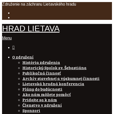
Združenie na záchranu Lietavského hradu
HRAD LIETAVA
Menu

O združení
História združenia
Historický Spolok sv. Šebastiána
Publikačná činnosť
Archív stavebnej a výskumnej činnosti
Lietavská hradná konferencia
Plány do budúcnosti
Ako nám môžete pomôcť
Pridajte sa k nám
Členstvo v združení
Sponzori