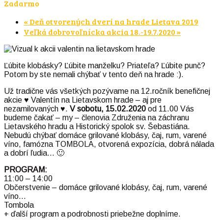
Zadarmo
«
Deň otvorených dverí na hrade Lietava 2019
Veľká dobrovoľnícka akcia 18.-19.7.2020
»
Ľúbite klobásky? Ľúbite manželku? Priateľa? Ľúbite punč?
Potom by ste nemali chýbať v tento deň na hrade :).
Už tradične vás všetkých pozývame na 12.ročník benefičnej
akcie ♥ Valentín na Lietavskom hrade – aj pre
nezamilovaných ♥.
V sobotu, 15.02.2020
od 11.00 Vás
budeme čakať – my – členovia Združenia na záchranu
Lietavského hradu a Historický spolok sv. Šebastiána.
Nebudú chýbať domáce grilované klobásy, čaj, rum, varené
víno, famózna TOMBOLA, otvorená expozícia, dobrá nálada
a dobrí ľudia… 🙂
PROGRAM:
11:00 – 14:00
Občerstvenie – domáce grilované klobásy, čaj, rum, varené
víno…
Tombola
+ ďalší program a podrobnosti priebežne doplníme.