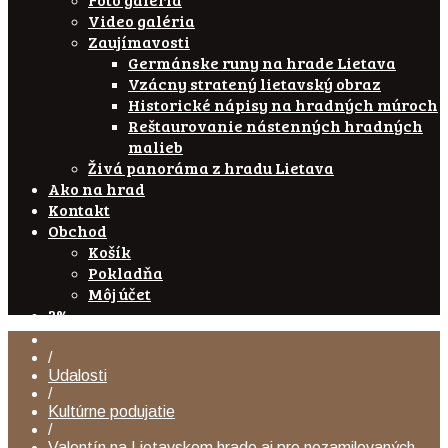
Video galéria
Zaujímavosti
Germánske runy na hrade Lietava
Vzácny stratený lietavský obraz
Historické nápisy na hradných múroch
Reštaurovanie nástenných hradných
malieb
Živá panoráma z hradu Lietava
Ako na hrad
Kontakt
Obchod
Košík
Pokladňa
Môj účet
2%
/
Udalosti
/
Kultúrne podujatie
/
Valentín na Lietavskom hrade aj pre nezamilovaných