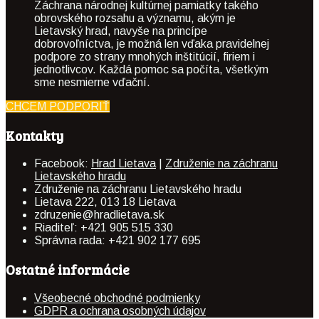
Záchrana národnej kultúrnej pamiatky takého
obrovského rozsahu a významu, akým je
Lietavský hrad, navyše na princípe
dobrovoľníctva, je možná len vďaka pravidelnej
podpore zo strany mnohých inštitúcií, firiem i
jednotlivcov. Každá pomoc sa počíta, všetkým
sme nesmierne vďační.
CHCEM PODPORIŤ
Kontakty
Facebook:
Hrad Lietava
|
Združenie na záchranu
Lietavského hradu
Združenie na záchranu Lietavského hradu
Lietava 222, 013 18 Lietava
zdruzenie@hradlietava.sk
Riaditeľ: +421 905 515 330
Správna rada: +421 902 177 695
Ostatné informácie
Všeobecné obchodné podmienky
GDPR a ochrana osobných údajov