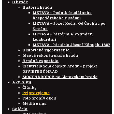
O hrade
História hradu
LIETAVA – Podnik feudálneho
hospodárskeho systému
LIETAVA – Jozef Kočiš : Od Čachtíc po
Strečno
LIETAVA – história Alexander
Lombardini
LIETAVA – história József Könyöki 1882
Historické vyobrazenia
Ideové rekonštrukcie hradu
Hradná expozícia
Elektrifikácia objektu hradu – projekt
OSVIETENÝ HRAD
MOST NÁRODOV na Lietavskom hrade
Aktuality
Články
Pripravujeme
Foto archív akcií
Médiá o nás
Galéria
Foto galéria