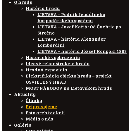
O hrade
História hradu
LIETAVA – Podnik feudálneho
hospodárskeho systému
LIETAVA – Jozef Kočiš : Od Čachtíc po
Strečno
LIETAVA – história Alexander
Lombardini
LIETAVA – história József Könyöki 1882
Historické vyobrazenia
Ideové rekonštrukcie hradu
Hradná expozícia
Elektrifikácia objektu hradu – projekt
OSVIETENÝ HRAD
MOST NÁRODOV na Lietavskom hrade
Aktuality
Články
Pripravujeme
Foto archív akcií
Médiá o nás
Galéria
Foto galéria