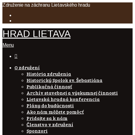
Združenie na záchranu Lietavského hradu
HRAD LIETAVA
Menu

O združení
História združenia
Historický Spolok sv. Šebastiána
Publikačná činnosť
Archív stavebnej a výskumnej činnosti
Lietavská hradná konferencia
Plány do budúcnosti
Ako nám môžete pomôcť
Pridajte sa k nám
Členstvo v združení
Sponzori