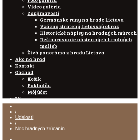
Video galéria
Zaujímavosti
Germánske runy na hrade Lietava
Vzácny stratený lietavský obraz
Historické nápisy na hradných múroch
Reštaurovanie nástenných hradných
malieb
Živá panoráma z hradu Lietava
Ako na hrad
Kontakt
Obchod
Košík
Pokladňa
Môj účet
2%
/
Udalosti
/
Noc hradných zrúcanín