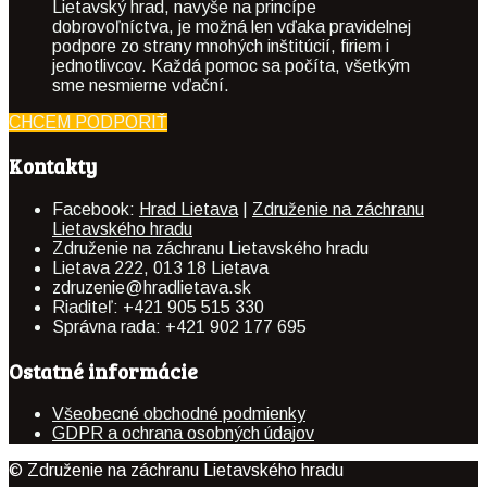
Lietavský hrad, navyše na princípe
dobrovoľníctva, je možná len vďaka pravidelnej
podpore zo strany mnohých inštitúcií, firiem i
jednotlivcov. Každá pomoc sa počíta, všetkým
sme nesmierne vďační.
CHCEM PODPORIŤ
Kontakty
Facebook:
Hrad Lietava
|
Združenie na záchranu
Lietavského hradu
Združenie na záchranu Lietavského hradu
Lietava 222, 013 18 Lietava
zdruzenie@hradlietava.sk
Riaditeľ: +421 905 515 330
Správna rada: +421 902 177 695
Ostatné informácie
Všeobecné obchodné podmienky
GDPR a ochrana osobných údajov
© Združenie na záchranu Lietavského hradu