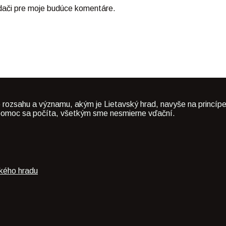
adači pre moje budúce komentáre.
 rozsahu a významu, akým je Lietavský hrad, navyše na princípe
dá pomoc sa počíta, všetkým sme nesmierne vďační.
ského hradu