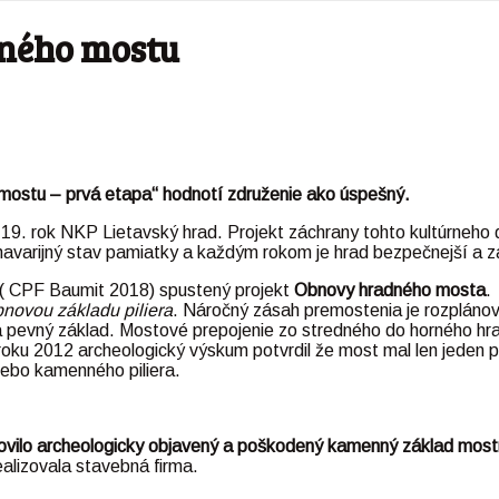
dného mostu
mostu – prvá etapa“
hodnotí združenie ako úspešný.
19. rok NKP Lietavský hrad. Projekt záchrany tohto kultúrneho
avarijný stav pamiatky a každým rokom je hrad bezpečnejší a z
( CPF Baumit 2018) spustený projekt
Obnovy hradného mosta
.
novou základu piliera
. Náročný zásah premostenia je rozplánov
 pevný základ. Mostové prepojenie zo stredného do horného hrad
roku 2012 archeologický výskum potvrdil že most mal len jeden p
bo kamenného piliera.
ovilo archeologicky objavený a poškodený kamenný základ mostn
ealizovala stavebná firma.