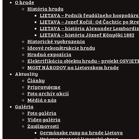
O hrade
História hradu
LIETAVA – Podnik feudálneho hospodár
LIETAVA – Jozef Kočiš : Od Čachtíc po Str
LIETAVA – história Alexander Lombardi
LIETAVA – história József Könyöki 1882
Historické vyobrazenia
Ideové rekonštrukcie hradu
Hradná expozícia
Elektrifikácia objektu hradu – projekt OSVI
MOST NÁRODOV na Lietavskom hrade
Aktuality
Články
Pripravujeme
Foto archív akcií
Médiá o nás
Galéria
Foto galéria
Video galéria
Zaujímavosti
Germánske runy na hrade Lietava
Vzácny stratený lietavský obraz