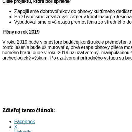
Ciele projektu, ktoré boli splnené
:
Zapojili sme dobrovoľníkov do obnovy kultúrneho dedičs
Efektívne sme zrealizovali zámer v kombinácii profesioná
Vybudovali sme prvú etapu premostenia zo stredného do
Plány na rok 2019
V roku 2019 bude v priestore budúcej konštrukcie premostenia
tohto lešenia bude už murovať aj prvá etapa obnovy piliera mo
horného hradu bude v roku 2019 už uzatvorený „manipulačnou 
archeologický výskum. Po uzatvorení prírodného vstupu sa bude
Zdieľaj tento článok:
Facebook
X