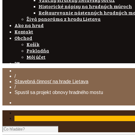
Historické nápisy na hradných múroch
Reštaurovanie nástenných hradných ma
Živá panoráma z hradu Lietava
Ako na hrad
Kontakt
Obchod
Košík
Pokladňa
Môj účet
2%
/
Stavebná činnosť na hrade Lietava
/
Spustil sa projekt obnovy hradného mostu