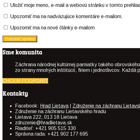
Uložiť moje meno, e-mail a webovú stránku v tomto prehli
Upozorniť ma na nadväzujúce komentáre e-mailom.
Upozorniť ma na nové články e-mailom
Sme komunita
Záchrana národnej kultúrnej pamiatky takého obrovského
zo strany mnohých inštitúcií, firiem i jednotlivcov. Kaž
CHCEM PODPORIŤ
Kontakty
Facebook:
Hrad Lietava
|
Združenie na záchranu Lietav
Združenie na záchranu Lietavského hradu
Lietava 222, 013 18 Lietava
zdruzenie@hradlietava.sk
Riaditeľ: +421 905 515 330
Správna rada: +421 902 177 695