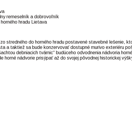
tva
lny remeselník a dobrovoľník
 horného hradu Lietava
 zo stredného do horného hradu postavené stavebné lešenie, kt
sta a taktiež sa bude konzervovať dostupné murivo exteriéru po
šachtou debniacich tvárnic“ budúceho odvodnenia nádvoria horn
 horné nádvorie prisýpať až do svojej pôvodnej historickej výšk