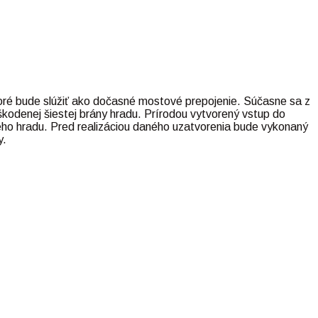
oré bude slúžiť ako dočasné mostové prepojenie. Súčasne sa z
škodenej šiestej brány hradu. Prírodou vytvorený vstup do
ého hradu. Pred realizáciou daného uzatvorenia bude vykonaný
y.