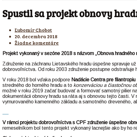
Spustil sa projekt obnovy hra
Ľubomír Chobot
20. decembra 2018
Žiadne komentáre
Projekt vykonaný v sezóne 2018 s názvom
„Obnova hradného 
Združenie na záchranu Lietavského hradu úspešne spravuje už 
dobrovoľníctva. Od roku 2003 združenie postupne odstraňuje h
V roku 2018 bol vďaka podpore
Nadácie Centra pre filantropiu
stredného do horného hradu a to
konzerváciou a čiastočnou ob
možné v roku 2019 začať budovať a formovať samotný pilier na
dokumentácii obnovy hradu sa ráta aj s obnovou tejto časti. V 
vymurovaného kamenného základu a samotného dreveného, ale
V rámci projektu dobrovoľníctva s CPF združenie úspešne obn
remeselníkom bol tento projekt vykonaný lacnejšie ako by ho r