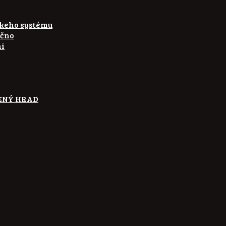
skeho systému
ečno
ni
ETENÝ HRAD