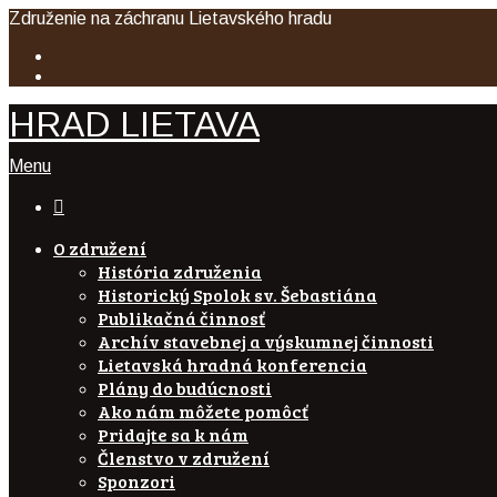
Združenie na záchranu Lietavského hradu
HRAD LIETAVA
Menu

O združení
História združenia
Historický Spolok sv. Šebastiána
Publikačná činnosť
Archív stavebnej a výskumnej činnosti
Lietavská hradná konferencia
Plány do budúcnosti
Ako nám môžete pomôcť
Pridajte sa k nám
Členstvo v združení
Sponzori