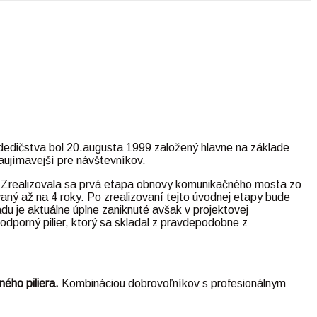
 dedičstva bol 20.augusta 1999 založený hlavne na základe
aujímavejší pre návštevníkov.
 Zrealizovala sa prvá etapa obnovy komunikačného mosta zo
aný až na 4 roky. Po zrealizovaní tejto úvodnej etapy bude
u je aktuálne úplne zaniknuté avšak v projektovej
odporný pilier, ktorý sa skladal z pravdepodobne z
ého piliera.
Kombináciou dobrovoľníkov s profesionálnym