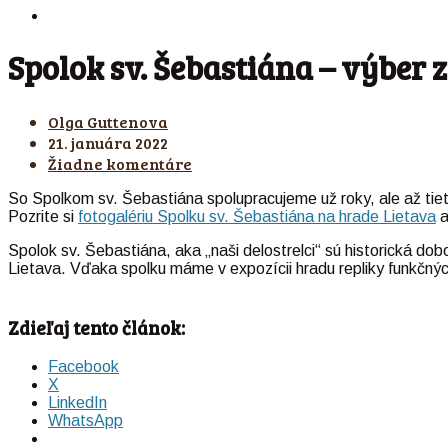
Spolok sv. Šebastiána – výber z
Olga Guttenova
21. januára 2022
Žiadne komentáre
So Spolkom sv. Šebastiána spolupracujeme už roky, ale až tieto
Pozrite si
fotogalériu Spolku sv. Šebastiána na hrade Lietava
a
Spolok sv. Šebastiána, aka „naši delostrelci“ sú historická d
Lietava. Vďaka spolku máme v expozícii hradu repliky funkčnýc
Zdieľaj tento článok:
Facebook
X
LinkedIn
WhatsApp