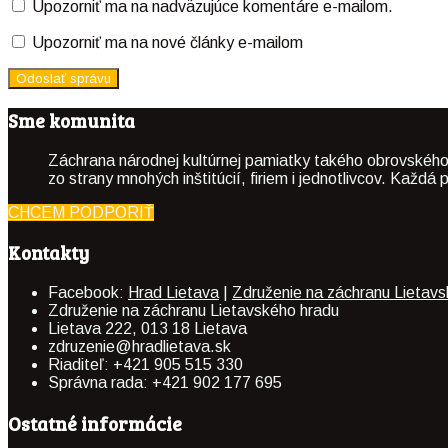
Upozorniť ma na nadväzujúce komentáre e-mailom.
Upozorniť ma na nové články e-mailom
Sme komunita
Záchrana národnej kultúrnej pamiatky takého obrovského
zo strany mnohých inštitúcií, firiem i jednotlivcov. Kaž
CHCEM PODPORIŤ
Kontakty
Facebook:
Hrad Lietava
|
Združenie na záchranu Lietav
Združenie na záchranu Lietavského hradu
Lietava 222, 013 18 Lietava
zdruzenie@hradlietava.sk
Riaditeľ: +421 905 515 330
Správna rada: +421 902 177 695
Ostatné informácie