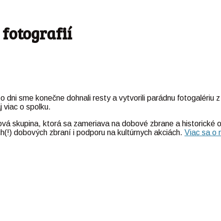
 fotografií
 dni sme konečne dohnali resty a vytvorili parádnu fotogalériu z
j viac o spolku.
obová skupina, ktorá sa zameriava na dobové zbrane a historické
h(!) dobových zbraní i podporu na kultúrnych akciách.
Viac sa o 