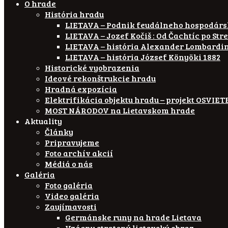
O hrade
História hradu
LIETAVA – Podnik feudálneho hospodár
LIETAVA – Jozef Kočiš : Od Čachtíc po Str
LIETAVA – história Alexander Lombardi
LIETAVA – história József Könyöki 1882
Historické vyobrazenia
Ideové rekonštrukcie hradu
Hradná expozícia
Elektrifikácia objektu hradu – projekt OSVI
MOST NÁRODOV na Lietavskom hrade
Aktuality
Články
Pripravujeme
Foto archív akcií
Médiá o nás
Galéria
Foto galéria
Video galéria
Zaujímavosti
Germánske runy na hrade Lietava
Vzácny stratený lietavský obraz