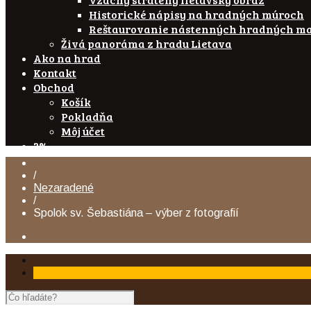
Historické nápisy na hradných múroch
Reštaurovanie nástenných hradných ma
Živá panoráma z hradu Lietava
Ako na hrad
Kontakt
Obchod
Košík
Pokladňa
Môj účet
2%
/
Nezaradené
/
Spolok sv. Šebastiána – výber z fotografií