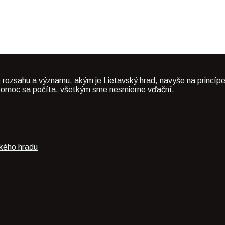
 rozsahu a významu, akým je Lietavský hrad, navyše na princípe
dá pomoc sa počíta, všetkým sme nesmierne vďační.
ského hradu