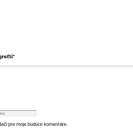
grafií"
adači pre moje budúce komentáre.