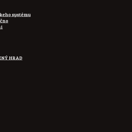
skeho systému
ečno
ni
ETENÝ HRAD