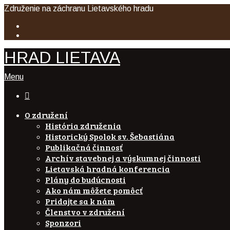
Združenie na záchranu Lietavského hradu
HRAD LIETAVA
Menu

O združení
História združenia
Historický Spolok sv. Šebastiána
Publikačná činnosť
Archív stavebnej a výskumnej činnosti
Lietavská hradná konferencia
Plány do budúcnosti
Ako nám môžete pomôcť
Pridajte sa k nám
Členstvo v združení
Sponzori