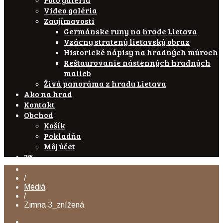
Video galéria
Zaujímavosti
Germánske runy na hrade Lietava
Vzácny stratený lietavský obraz
Historické nápisy na hradných múroch
Reštaurovanie nástenných hradných
malieb
Živá panoráma z hradu Lietava
Ako na hrad
Kontakt
Obchod
Košík
Pokladňa
Môj účet
2%
/
Médiá
/
Zimna 3_znížená