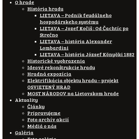
O hrade
História hradu
LIETAVA – Podnik feudálneho
hospodárskeho systému
LIETAVA – Jozef Kočiš : Od Čachtíc po
Strečno
LIETAVA – história Alexander
Lombardini
LIETAVA – história József Könyöki 1882
Historické vyobrazenia
Ideové rekonštrukcie hradu
Hradná expozícia
Elektrifikácia objektu hradu – projekt
OSVIETENÝ HRAD
MOST NÁRODOV na Lietavskom hrade
Aktuality
Články
Pripravujeme
Foto archív akcií
Médiá o nás
Galéria
Foto galéria