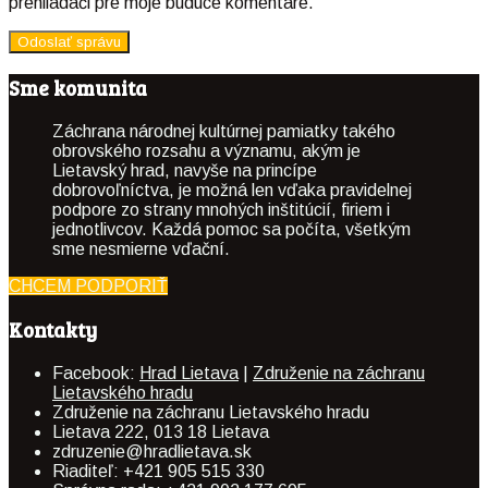
prehliadači pre moje budúce komentáre.
Sme komunita
Záchrana národnej kultúrnej pamiatky takého
obrovského rozsahu a významu, akým je
Lietavský hrad, navyše na princípe
dobrovoľníctva, je možná len vďaka pravidelnej
podpore zo strany mnohých inštitúcií, firiem i
jednotlivcov. Každá pomoc sa počíta, všetkým
sme nesmierne vďační.
CHCEM PODPORIŤ
Kontakty
Facebook:
Hrad Lietava
|
Združenie na záchranu
Lietavského hradu
Združenie na záchranu Lietavského hradu
Lietava 222, 013 18 Lietava
zdruzenie@hradlietava.sk
Riaditeľ: +421 905 515 330