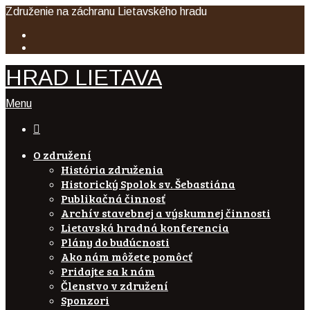
Združenie na záchranu Lietavského hradu
HRAD LIETAVA
Menu

O združení
História združenia
Historický Spolok sv. Šebastiána
Publikačná činnosť
Archív stavebnej a výskumnej činnosti
Lietavská hradná konferencia
Plány do budúcnosti
Ako nám môžete pomôcť
Pridajte sa k nám
Členstvo v združení
Sponzori