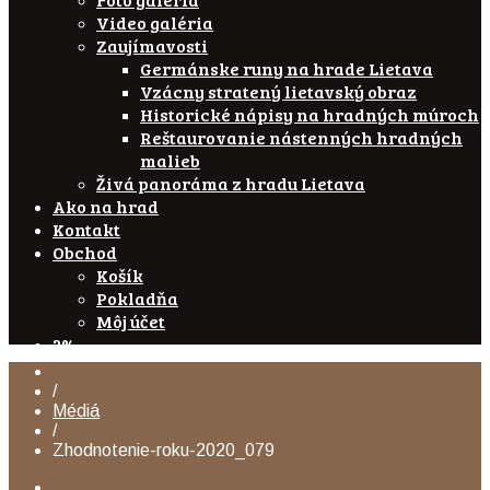
Video galéria
Zaujímavosti
Germánske runy na hrade Lietava
Vzácny stratený lietavský obraz
Historické nápisy na hradných múroch
Reštaurovanie nástenných hradných
malieb
Živá panoráma z hradu Lietava
Ako na hrad
Kontakt
Obchod
Košík
Pokladňa
Môj účet
2%
/
Médiá
/
Zhodnotenie-roku-2020_079