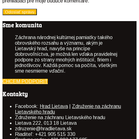
prehliadači pre moje budúce komentáre.
Sme komunita
Záchrana národnej kultúrnej pamiatky takého
obrovského rozsahu a významu, akým je
Lietavský hrad, navyše na princípe
dobrovoľníctva, je možná len vďaka pravidelnej
podpore zo strany mnohých inštitúcií, firiem i
jednotlivcov. Každá pomoc sa počíta, všetkým
sme nesmierne vďační.
CHCEM PODPORIŤ
Kontakty
Facebook:
Hrad Lietava
|
Združenie na záchranu
Lietavského hradu
Združenie na záchranu Lietavského hradu
Lietava 222, 013 18 Lietava
zdruzenie@hradlietava.sk
Riaditeľ: +421 905 515 330