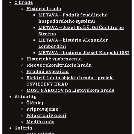
O hrade
História hradu
LIETAVA – Podnik feudálneho
hospodárskeho systému
LIETAVA – Jozef Kočiš : Od Čachtíc po
Strečno
LIETAVA – história Alexander
Lombardini
LIETAVA – história József Könyöki 1882
Historické vyobrazenia
Ideové rekonštrukcie hradu
Hradná expozícia
Elektrifikácia objektu hradu – projekt
OSVIETENÝ HRAD
MOST NÁRODOV na Lietavskom hrade
Aktuality
Články
Pripravujeme
Foto archív akcií
Médiá o nás
Galéria
Foto galéria