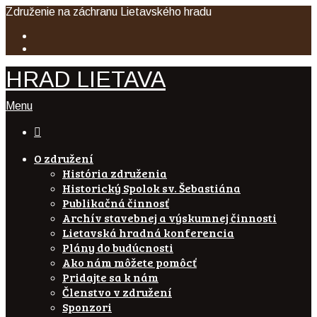
Združenie na záchranu Lietavského hradu
HRAD LIETAVA
Menu

O združení
História združenia
Historický Spolok sv. Šebastiána
Publikačná činnosť
Archív stavebnej a výskumnej činnosti
Lietavská hradná konferencia
Plány do budúcnosti
Ako nám môžete pomôcť
Pridajte sa k nám
Členstvo v združení
Sponzori