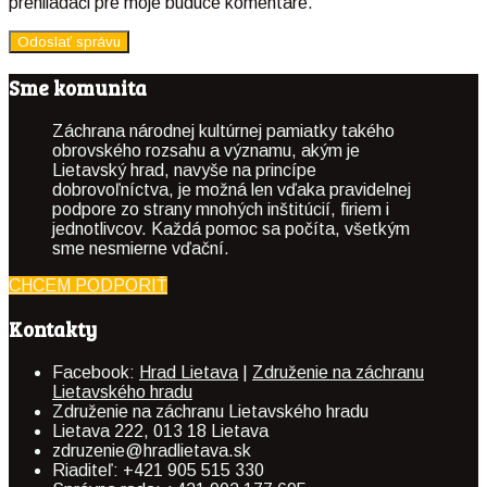
prehliadači pre moje budúce komentáre.
Sme komunita
Záchrana národnej kultúrnej pamiatky takého
obrovského rozsahu a významu, akým je
Lietavský hrad, navyše na princípe
dobrovoľníctva, je možná len vďaka pravidelnej
podpore zo strany mnohých inštitúcií, firiem i
jednotlivcov. Každá pomoc sa počíta, všetkým
sme nesmierne vďační.
CHCEM PODPORIŤ
Kontakty
Facebook:
Hrad Lietava
|
Združenie na záchranu
Lietavského hradu
Združenie na záchranu Lietavského hradu
Lietava 222, 013 18 Lietava
zdruzenie@hradlietava.sk
Riaditeľ: +421 905 515 330