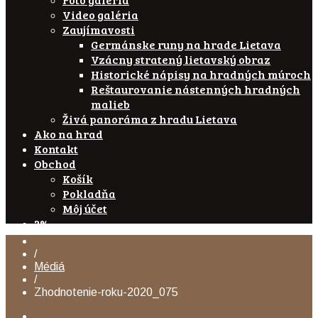
Video galéria
Zaujímavosti
Germánske runy na hrade Lietava
Vzácny stratený lietavský obraz
Historické nápisy na hradných múroch
Reštaurovanie nástenných hradných
malieb
Živá panoráma z hradu Lietava
Ako na hrad
Kontakt
Obchod
Košík
Pokladňa
Môj účet
2%
/
Médiá
/
Zhodnotenie-roku-2020_075