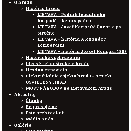
O hrade
História hradu
LIETAVA – Podnik feudálneho
hospodárskeho systému
LIETAVA – Jozef Kočiš : Od Čachtíc po
Strečno
LIETAVA – história Alexander
Lombardini
LIETAVA – história József Könyöki 1882
Historické vyobrazenia
Ideové rekonštrukcie hradu
Hradná expozícia
Elektrifikácia objektu hradu – projekt
OSVIETENÝ HRAD
MOST NÁRODOV na Lietavskom hrade
Aktuality
Články
Pripravujeme
Foto archív akcií
Médiá o nás
Galéria
Foto galéria