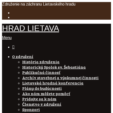
Združenie na záchranu Lietavského hradu
HRAD LIETAVA
Menu

O združení
História združenia
Historický Spolok sv. Šebastiána
Publikačná činnosť
Archív stavebnej a výskumnej činnosti
Lietavská hradná konferencia
Plány do budúcnosti
Ako nám môžete pomôcť
Pridajte sa k nám
Členstvo v združení
Sponzori