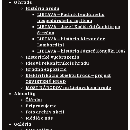
O hrade
História hradu
LIETAVA – Podnik feudálneho
hospodárskeho systému
LIETAVA – Jozef Kočiš : Od Čachtíc po
Strečno
LIETAVA – história Alexander
Lombardini
LIETAVA – história József Könyöki 1882
Historické vyobrazenia
Ideové rekonštrukcie hradu
Hradná expozícia
Elektrifikácia objektu hradu – projekt
OSVIETENÝ HRAD
MOST NÁRODOV na Lietavskom hrade
Aktuality
Články
Pripravujeme
Foto archív akcií
Médiá o nás
Galéria
Foto galéria