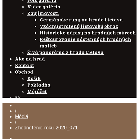
Video galéria
Zaujímavosti
Germánske runy na hrade Lietava
Vzácny stratený lietavský obraz
Historické nápisy na hradných múroch
Reštaurovanie nástenných hradných
malieb
Živá panoráma z hradu Lietava
Ako na hrad
Kontakt
Obchod
Košík
Pokladňa
Môj účet
2%
/
Médiá
/
Zhodnotenie-roku-2020_071