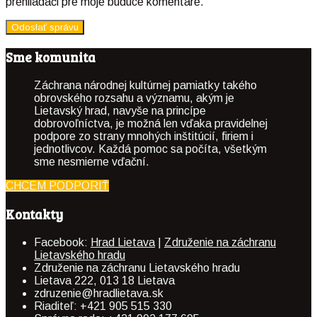
prehliadači pre moje budúce komentáre.
Sme komunita
Záchrana národnej kultúrnej pamiatky takého
obrovského rozsahu a významu, akým je
Lietavský hrad, navyše na princípe
dobrovoľníctva, je možná len vďaka pravidelnej
podpore zo strany mnohých inštitúcií, firiem i
jednotlivcov. Každá pomoc sa počíta, všetkým
sme nesmierne vďační.
CHCEM PODPORIŤ
Kontakty
Facebook:
Hrad Lietava
|
Združenie na záchranu
Lietavského hradu
Združenie na záchranu Lietavského hradu
Lietava 222, 013 18 Lietava
zdruzenie@hradlietava.sk
Riaditeľ: +421 905 515 330