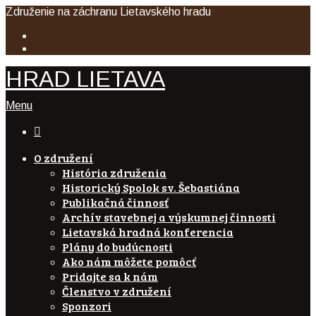
Združenie na záchranu Lietavského hradu
HRAD LIETAVA
Menu

O združení
História združenia
Historický Spolok sv. Šebastiána
Publikačná činnosť
Archív stavebnej a výskumnej činnosti
Lietavská hradná konferencia
Plány do budúcnosti
Ako nám môžete pomôcť
Pridajte sa k nám
Členstvo v združení
Sponzori