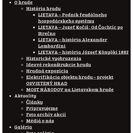
O hrade
História hradu
LIETAVA – Podnik feudálneho
hospodárskeho systému
LIETAVA – Jozef Kočiš : Od Čachtíc po
Strečno
LIETAVA – história Alexander
Lombardini
LIETAVA – história József Könyöki 1882
Historické vyobrazenia
Ideové rekonštrukcie hradu
Hradná expozícia
Elektrifikácia objektu hradu – projekt
OSVIETENÝ HRAD
MOST NÁRODOV na Lietavskom hrade
Aktuality
Články
Pripravujeme
Foto archív akcií
Médiá o nás
Galéria
Foto galéria