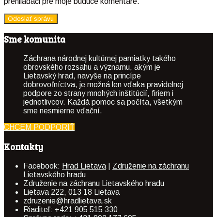
prehliadači pre moje budúce komentáre.
Sme komunita
Záchrana národnej kultúrnej pamiatky takého
obrovského rozsahu a významu, akým je
Lietavský hrad, navyše na princípe
dobrovoľníctva, je možná len vďaka pravidelnej
podpore zo strany mnohých inštitúcií, firiem i
jednotlivcov. Každá pomoc sa počíta, všetkým
sme nesmierne vďační.
CHCEM PODPORIŤ
Kontakty
Facebook:
Hrad Lietava
|
Združenie na záchranu
Lietavského hradu
Združenie na záchranu Lietavského hradu
Lietava 222, 013 18 Lietava
zdruzenie@hradlietava.sk
Riaditeľ: +421 905 515 330