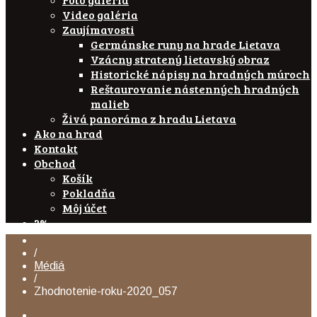
Video galéria
Zaujímavosti
Germánske runy na hrade Lietava
Vzácny stratený lietavský obraz
Historické nápisy na hradných múroch
Reštaurovanie nástenných hradných
malieb
Živá panoráma z hradu Lietava
Ako na hrad
Kontakt
Obchod
Košík
Pokladňa
Môj účet
2%
/
Médiá
/
Zhodnotenie-roku-2020_057