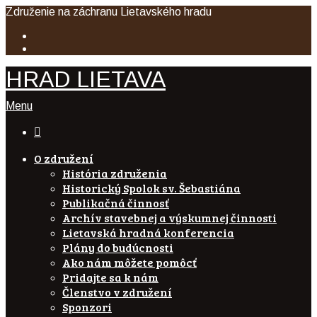
Združenie na záchranu Lietavského hradu
HRAD LIETAVA
Menu

O združení
História združenia
Historický Spolok sv. Šebastiána
Publikačná činnosť
Archív stavebnej a výskumnej činnosti
Lietavská hradná konferencia
Plány do budúcnosti
Ako nám môžete pomôcť
Pridajte sa k nám
Členstvo v združení
Sponzori