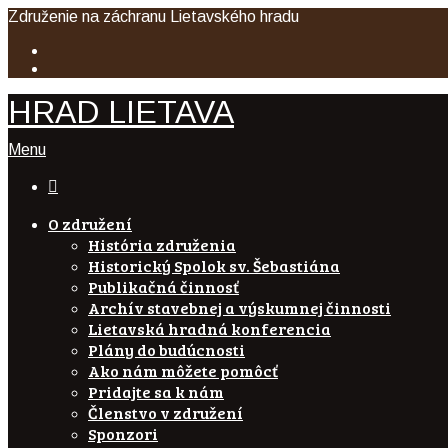
Združenie na záchranu Lietavského hradu
HRAD LIETAVA
Menu

O združení
História združenia
Historický Spolok sv. Šebastiána
Publikačná činnosť
Archív stavebnej a výskumnej činnosti
Lietavská hradná konferencia
Plány do budúcnosti
Ako nám môžete pomôcť
Pridajte sa k nám
Členstvo v združení
Sponzori