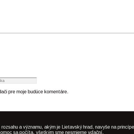
adači pre moje budúce komentáre.
 rozsahu a významu, akým je Lietavský hrad, navyše na princípe
dá pomoc sa počíta, všetkým sme nesmierne vďační.