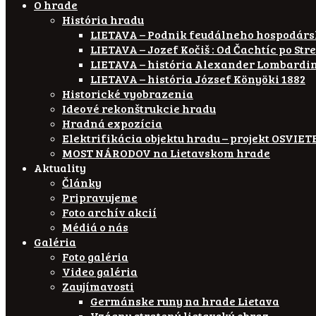
O hrade
História hradu
LIETAVA – Podnik feudálneho hospodár
LIETAVA – Jozef Kočiš : Od Čachtíc po Str
LIETAVA – história Alexander Lombardi
LIETAVA – história József Könyöki 1882
Historické vyobrazenia
Ideové rekonštrukcie hradu
Hradná expozícia
Elektrifikácia objektu hradu – projekt OSVI
MOST NÁRODOV na Lietavskom hrade
Aktuality
Články
Pripravujeme
Foto archív akcií
Médiá o nás
Galéria
Foto galéria
Video galéria
Zaujímavosti
Germánske runy na hrade Lietava
Vzácny stratený lietavský obraz