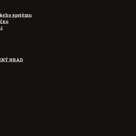
skeho systému
ečno
ni
ETENÝ HRAD