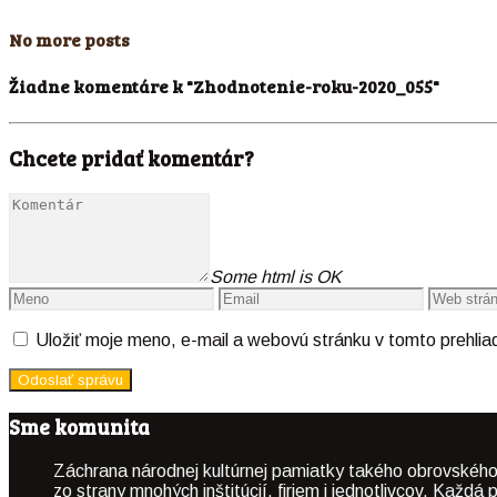
No more posts
Žiadne komentáre k "Zhodnotenie-roku-2020_055"
Chcete pridať komentár?
Some html is OK
Uložiť moje meno, e-mail a webovú stránku v tomto prehli
Sme komunita
Záchrana národnej kultúrnej pamiatky takého obrovského
zo strany mnohých inštitúcií, firiem i jednotlivcov. Kaž