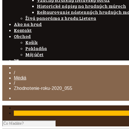
Historické nápisy na hradných múroch
Reštaurovanie nástenných hradných ma
Živá panoráma z hradu Lietava
Ako na hrad
Kontakt
Obchod
Košík
Pokladňa
Môj účet
2%
/
Médiá
/
Zhodnotenie-roku-2020_055