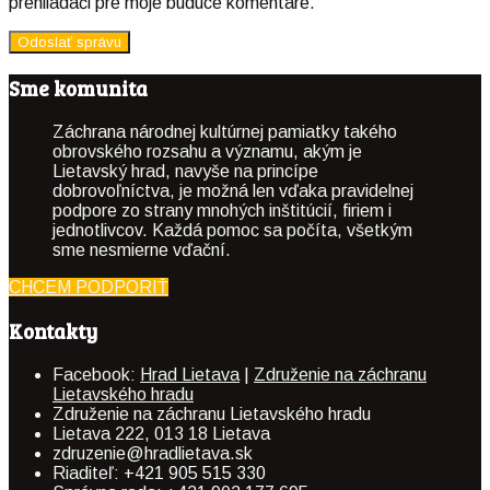
prehliadači pre moje budúce komentáre.
Sme komunita
Záchrana národnej kultúrnej pamiatky takého
obrovského rozsahu a významu, akým je
Lietavský hrad, navyše na princípe
dobrovoľníctva, je možná len vďaka pravidelnej
podpore zo strany mnohých inštitúcií, firiem i
jednotlivcov. Každá pomoc sa počíta, všetkým
sme nesmierne vďační.
CHCEM PODPORIŤ
Kontakty
Facebook:
Hrad Lietava
|
Združenie na záchranu
Lietavského hradu
Združenie na záchranu Lietavského hradu
Lietava 222, 013 18 Lietava
zdruzenie@hradlietava.sk
Riaditeľ: +421 905 515 330