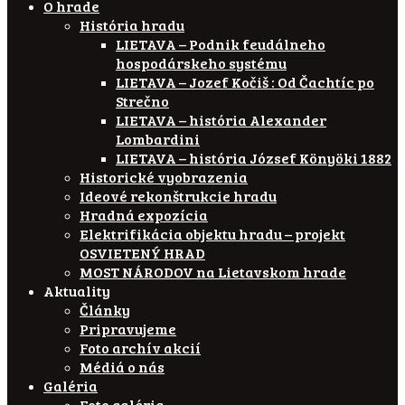
O hrade
História hradu
LIETAVA – Podnik feudálneho
hospodárskeho systému
LIETAVA – Jozef Kočiš : Od Čachtíc po
Strečno
LIETAVA – história Alexander
Lombardini
LIETAVA – história József Könyöki 1882
Historické vyobrazenia
Ideové rekonštrukcie hradu
Hradná expozícia
Elektrifikácia objektu hradu – projekt
OSVIETENÝ HRAD
MOST NÁRODOV na Lietavskom hrade
Aktuality
Články
Pripravujeme
Foto archív akcií
Médiá o nás
Galéria
Foto galéria