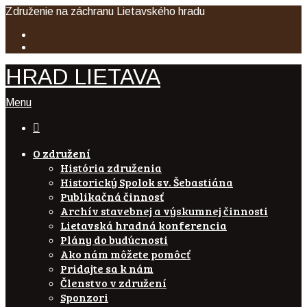
Združenie na záchranu Lietavského hradu
HRAD LIETAVA
Menu

O združení
História združenia
Historický Spolok sv. Šebastiána
Publikačná činnosť
Archív stavebnej a výskumnej činnosti
Lietavská hradná konferencia
Plány do budúcnosti
Ako nám môžete pomôcť
Pridajte sa k nám
Členstvo v združení
Sponzori