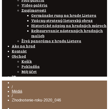
Video galéria
Zaujímavosti
Germánske runy na hrade Lietava
Vzácny stratený lietavský obraz
Historické nápisy na hradných múroch
Reštaurovanie nástenných hradných
malieb
Živá panoráma z hradu Lietava
Ako na hrad
Kontakt
Obchod
Košík
Pokladňa
Môj účet
2%
/
Médiá
/
Zhodnotenie-roku-2020_046