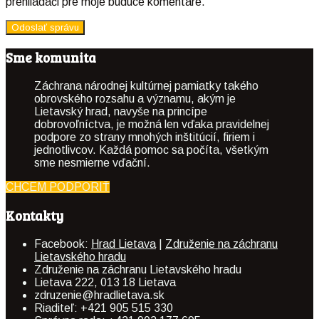
prehliadači pre moje budúce komentáre.
Sme komunita
Záchrana národnej kultúrnej pamiatky takého
obrovského rozsahu a významu, akým je
Lietavský hrad, navyše na princípe
dobrovoľníctva, je možná len vďaka pravidelnej
podpore zo strany mnohých inštitúcií, firiem i
jednotlivcov. Každá pomoc sa počíta, všetkým
sme nesmierne vďační.
CHCEM PODPORIŤ
Kontakty
Facebook:
Hrad Lietava
|
Združenie na záchranu
Lietavského hradu
Združenie na záchranu Lietavského hradu
Lietava 222, 013 18 Lietava
zdruzenie@hradlietava.sk
Riaditeľ: +421 905 515 330