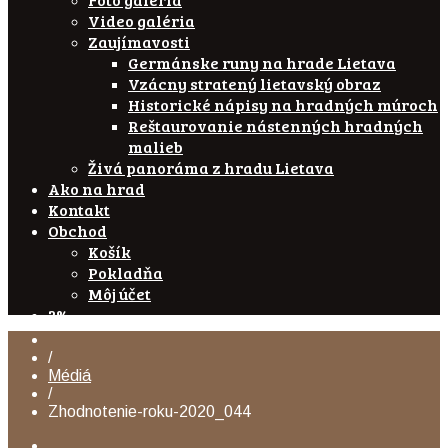
Video galéria
Zaujímavosti
Germánske runy na hrade Lietava
Vzácny stratený lietavský obraz
Historické nápisy na hradných múroch
Reštaurovanie nástenných hradných
malieb
Živá panoráma z hradu Lietava
Ako na hrad
Kontakt
Obchod
Košík
Pokladňa
Môj účet
2%
/
Médiá
/
Zhodnotenie-roku-2020_044