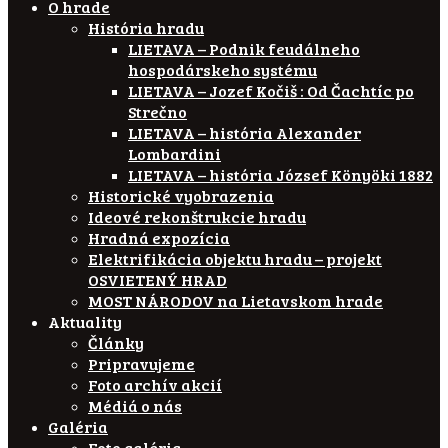
O hrade
História hradu
LIETAVA – Podnik feudálneho
hospodárskeho systému
LIETAVA – Jozef Kočiš : Od Čachtíc po
Strečno
LIETAVA – história Alexander
Lombardini
LIETAVA – história József Könyöki 1882
Historické vyobrazenia
Ideové rekonštrukcie hradu
Hradná expozícia
Elektrifikácia objektu hradu – projekt
OSVIETENÝ HRAD
MOST NÁRODOV na Lietavskom hrade
Aktuality
Články
Pripravujeme
Foto archív akcií
Médiá o nás
Galéria
Foto galéria