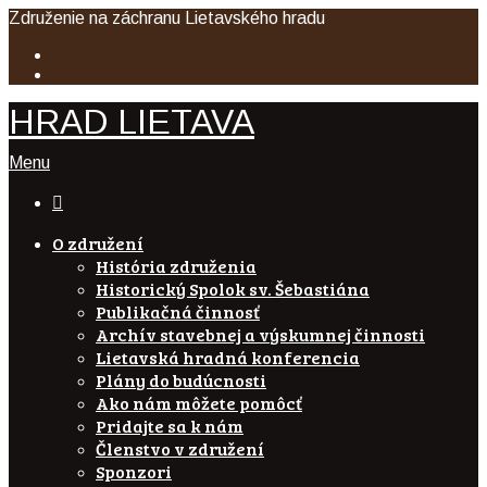
Združenie na záchranu Lietavského hradu
HRAD LIETAVA
Menu

O združení
História združenia
Historický Spolok sv. Šebastiána
Publikačná činnosť
Archív stavebnej a výskumnej činnosti
Lietavská hradná konferencia
Plány do budúcnosti
Ako nám môžete pomôcť
Pridajte sa k nám
Členstvo v združení
Sponzori