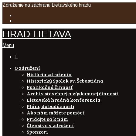
Združenie na záchranu Lietavského hradu
HRAD LIETAVA
Menu

O združení
História združenia
Historický Spolok sv. Šebastiána
Publikačná činnosť
Archív stavebnej a výskumnej činnosti
Lietavská hradná konferencia
Plány do budúcnosti
Ako nám môžete pomôcť
Pridajte sa k nám
Členstvo v združení
Sponzori