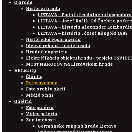
O hrade
História hradu
LIETAVA – Podnik feudálneho hospodár
LIETAVA – Jozef Kočiš : Od Čachtíc po Str
LIETAVA – história Alexander Lombardi
LIETAVA – história József Könyöki 1882
Historické vyobrazenia
Ideové rekonštrukcie hradu
Hradná expozícia
Elektrifikácia objektu hradu – projekt OSVI
MOST NÁRODOV na Lietavskom hrade
Aktuality
Články
Pripravujeme
Foto archív akcií
Médiá o nás
Galéria
Foto galéria
Video galéria
Zaujímavosti
Germánske runy na hrade Lietava
Vzácny stratený lietavský obraz