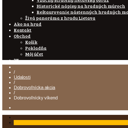
Historické nápisy na hradných múroch
Reštaurovanie nástenných hradných ma
Živá panoráma z hradu Lietava
Ako na hrad
Kontakt
Obchod
Košík
Pokladňa
Môj účet
2%
/
Udalosti
/
Dobrovoľnícka akcia
/
Dobrovoľnícky víkend