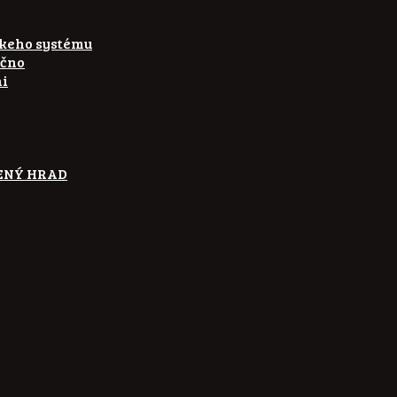
skeho systému
ečno
ni
ETENÝ HRAD