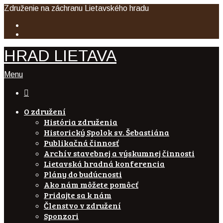
Združenie na záchranu Lietavského hradu
HRAD LIETAVA
Menu

O združení
História združenia
Historický Spolok sv. Šebastiána
Publikačná činnosť
Archív stavebnej a výskumnej činnosti
Lietavská hradná konferencia
Plány do budúcnosti
Ako nám môžete pomôcť
Pridajte sa k nám
Členstvo v združení
Sponzori