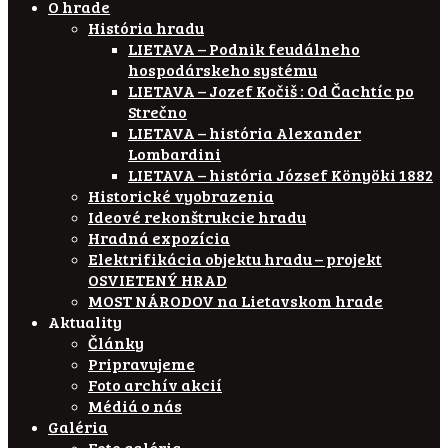
O hrade
História hradu
LIETAVA – Podnik feudálneho
hospodárskeho systému
LIETAVA – Jozef Kočiš : Od Čachtíc po
Strečno
LIETAVA – história Alexander
Lombardini
LIETAVA – história József Könyöki 1882
Historické vyobrazenia
Ideové rekonštrukcie hradu
Hradná expozícia
Elektrifikácia objektu hradu – projekt
OSVIETENÝ HRAD
MOST NÁRODOV na Lietavskom hrade
Aktuality
Články
Pripravujeme
Foto archív akcií
Médiá o nás
Galéria
Foto galéria