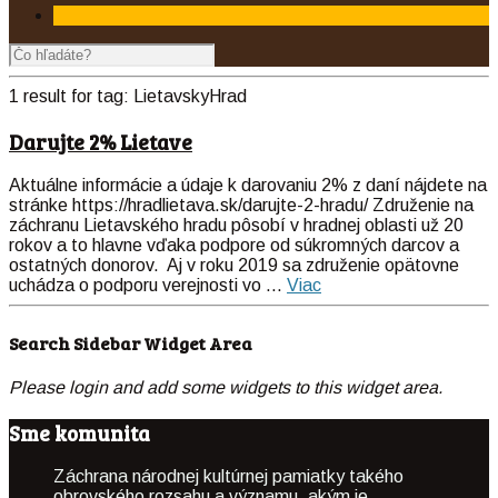
1 result for
tag:
LietavskyHrad
Darujte 2% Lietave
Aktuálne informácie a údaje k darovaniu 2% z daní nájdete na
stránke https://hradlietava.sk/darujte-2-hradu/ Združenie na
záchranu Lietavského hradu pôsobí v hradnej oblasti už 20
rokov a to hlavne vďaka podpore od súkromných darcov a
ostatných donorov. Aj v roku 2019 sa združenie opätovne
uchádza o podporu verejnosti vo ...
Viac
Search Sidebar Widget Area
Please login and add some widgets to this widget area.
Sme komunita
Záchrana národnej kultúrnej pamiatky takého
obrovského rozsahu a významu, akým je