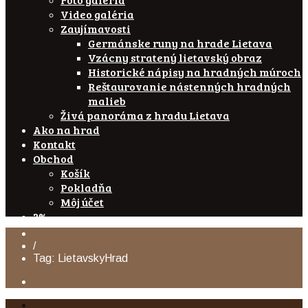
Video galéria
Zaujímavosti
Germánske runy na hrade Lietava
Vzácny stratený lietavský obraz
Historické nápisy na hradných múroch
Reštaurovanie nástenných hradných
malieb
Živá panoráma z hradu Lietava
Ako na hrad
Kontakt
Obchod
Košík
Pokladňa
Môj účet
2%
/
Tag: LietavskyHrad