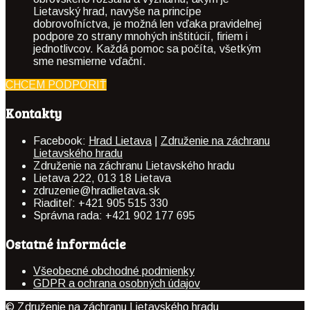
Lietavský hrad, navyše na princípe
dobrovoľníctva, je možná len vďaka pravidelnej
podpore zo strany mnohých inštitúcií, firiem i
jednotlivcov. Každá pomoc sa počíta, všetkým
sme nesmierne vďační.
CHCEM PODPORIŤ
Kontakty
Facebook:
Hrad Lietava
|
Združenie na záchranu
Lietavského hradu
Združenie na záchranu Lietavského hradu
Lietava 222, 013 18 Lietava
zdruzenie@hradlietava.sk
Riaditeľ: +421 905 515 330
Správna rada: +421 902 177 695
Ostatné informácie
Všeobecné obchodné podmienky
GDPR a ochrana osobných údajov
© Združenie na záchranu Lietavského hradu