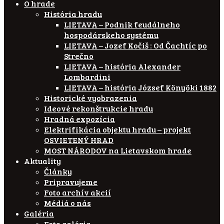
O hrade
História hradu
LIETAVA – Podnik feudálneho
hospodárskeho systému
LIETAVA – Jozef Kočiš : Od Čachtíc po
Strečno
LIETAVA – história Alexander
Lombardini
LIETAVA – história József Könyöki 1882
Historické vyobrazenia
Ideové rekonštrukcie hradu
Hradná expozícia
Elektrifikácia objektu hradu – projekt
OSVIETENÝ HRAD
MOST NÁRODOV na Lietavskom hrade
Aktuality
Články
Pripravujeme
Foto archív akcií
Médiá o nás
Galéria
Foto galéria