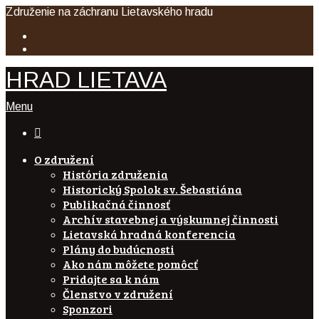
Združenie na záchranu Lietavského hradu
HRAD LIETAVA
Menu

O združení
História združenia
Historický Spolok sv. Šebastiána
Publikačná činnosť
Archív stavebnej a výskumnej činnosti
Lietavská hradná konferencia
Plány do budúcnosti
Ako nám môžete pomôcť
Pridajte sa k nám
Členstvo v združení
Sponzori