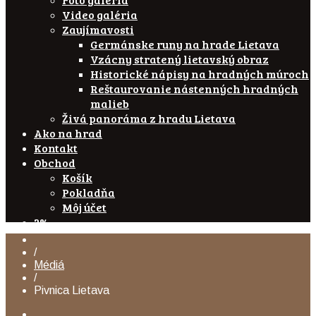
Video galéria
Zaujímavosti
Germánske runy na hrade Lietava
Vzácny stratený lietavský obraz
Historické nápisy na hradných múroch
Reštaurovanie nástenných hradných
malieb
Živá panoráma z hradu Lietava
Ako na hrad
Kontakt
Obchod
Košík
Pokladňa
Môj účet
2%
/
Médiá
/
Pivnica Lietava