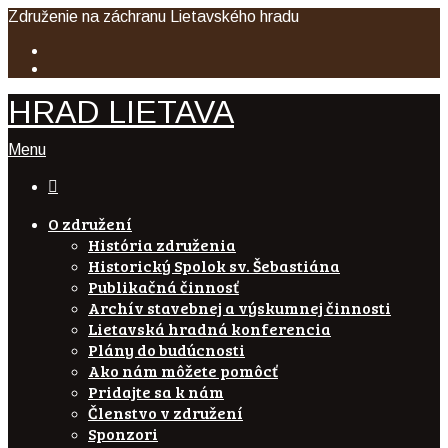
Združenie na záchranu Lietavského hradu
HRAD LIETAVA
Menu

O združení
História združenia
Historický Spolok sv. Šebastiána
Publikačná činnosť
Archív stavebnej a výskumnej činnosti
Lietavská hradná konferencia
Plány do budúcnosti
Ako nám môžete pomôcť
Pridajte sa k nám
Členstvo v združení
Sponzori