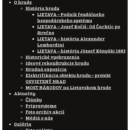
O hrade
História hradu
LIETAVA – Podnik feudálneho
hospodárskeho systému
LIETAVA – Jozef Kočiš : Od Čachtíc po
Strečno
LIETAVA – história Alexander
Lombardini
LIETAVA – história József Könyöki 1882
Historické vyobrazenia
Ideové rekonštrukcie hradu
Hradná expozícia
Elektrifikácia objektu hradu – projekt
OSVIETENÝ HRAD
MOST NÁRODOV na Lietavskom hrade
Aktuality
Články
Pripravujeme
Foto archív akcií
Médiá o nás
Galéria
Foto galéria