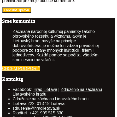
prehliadači pre moje budúce komentáre.
Sme komunita
Záchrana národnej kultúrnej pamiatky takého
obrovského rozsahu a významu, akým je
Lietavský hrad, navyše na princípe
dobrovoľníctva, je možná len vďaka pravidelnej
podpore zo strany mnohých inštitúcií, firiem i
jednotlivcov. Každá pomoc sa počíta, všetkým
sme nesmierne vďační.
CHCEM PODPORIŤ
Kontakty
Facebook:
Hrad Lietava
|
Združenie na záchranu
Lietavského hradu
Združenie na záchranu Lietavského hradu
Lietava 222, 013 18 Lietava
zdruzenie@hradlietava.sk
Riaditeľ: +421 905 515 330