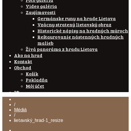
Video galéria
Zaujímavosti
Germánske runy na hrade Lietava
Vzácny stratený lietavský obraz
Historické nápisy na hradných múroch
Reštaurovanie nástenných hradných
malieb
Živá panoráma z hradu Lietava
Ako na hrad
Kontakt
Obchod
Košík
Pokladňa
Môj účet
2%
/
Médiá
/
lietavský_hrad-1_resize