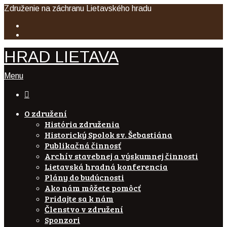
Združenie na záchranu Lietavského hradu
HRAD LIETAVA
Menu

O združení
História združenia
Historický Spolok sv. Šebastiána
Publikačná činnosť
Archív stavebnej a výskumnej činnosti
Lietavská hradná konferencia
Plány do budúcnosti
Ako nám môžete pomôcť
Pridajte sa k nám
Členstvo v združení
Sponzori