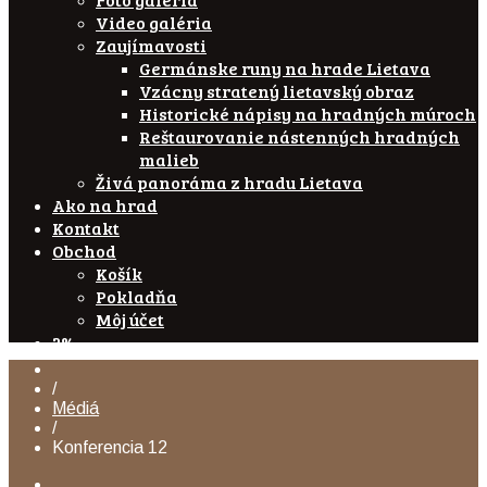
Video galéria
Zaujímavosti
Germánske runy na hrade Lietava
Vzácny stratený lietavský obraz
Historické nápisy na hradných múroch
Reštaurovanie nástenných hradných
malieb
Živá panoráma z hradu Lietava
Ako na hrad
Kontakt
Obchod
Košík
Pokladňa
Môj účet
2%
/
Médiá
/
Konferencia 12