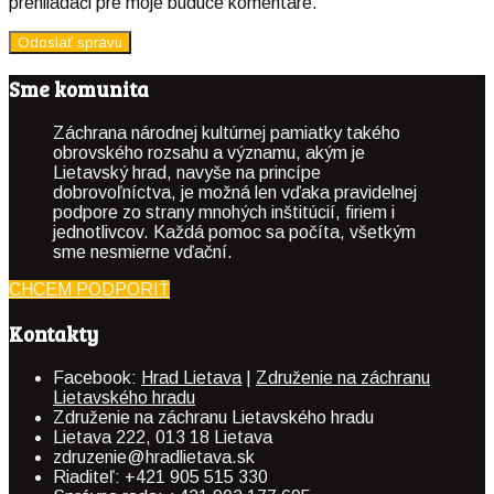
prehliadači pre moje budúce komentáre.
Sme komunita
Záchrana národnej kultúrnej pamiatky takého
obrovského rozsahu a významu, akým je
Lietavský hrad, navyše na princípe
dobrovoľníctva, je možná len vďaka pravidelnej
podpore zo strany mnohých inštitúcií, firiem i
jednotlivcov. Každá pomoc sa počíta, všetkým
sme nesmierne vďační.
CHCEM PODPORIŤ
Kontakty
Facebook:
Hrad Lietava
|
Združenie na záchranu
Lietavského hradu
Združenie na záchranu Lietavského hradu
Lietava 222, 013 18 Lietava
zdruzenie@hradlietava.sk
Riaditeľ: +421 905 515 330