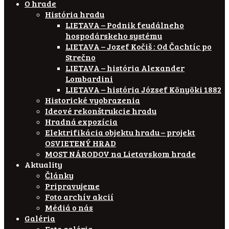
O hrade
História hradu
LIETAVA – Podnik feudálneho
hospodárskeho systému
LIETAVA – Jozef Kočiš : Od Čachtíc po
Strečno
LIETAVA – história Alexander
Lombardini
LIETAVA – história József Könyöki 1882
Historické vyobrazenia
Ideové rekonštrukcie hradu
Hradná expozícia
Elektrifikácia objektu hradu – projekt
OSVIETENÝ HRAD
MOST NÁRODOV na Lietavskom hrade
Aktuality
Články
Pripravujeme
Foto archív akcií
Médiá o nás
Galéria
Foto galéria