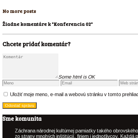
No more posts
Žiadne komentáre k "Konferencia 02"
Chcete pridať komentár?
Some html is OK
Uložiť moje meno, e-mail a webovú stránku v tomto prehli
Sme komunita
Záchrana národnej kultúrnej pamiatky takého obrovského
zo strany mnohých inštitúcií, firiem i jednotlivcov. Kaž