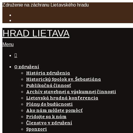
Združenie na záchranu Lietavského hradu
HRAD LIETAVA
Menu

O združení
História združenia
Historický Spolok sv. Šebastiána
Publikačná činnosť
Archív stavebnej a výskumnej činnosti
Lietavská hradná konferencia
Plány do budúcnosti
Ako nám môžete pomôcť
Pridajte sa k nám
Členstvo v združení
Sponzori