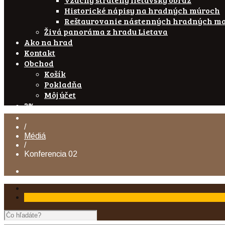
Historické nápisy na hradných múroch
Reštaurovanie nástenných hradných ma
Živá panoráma z hradu Lietava
Ako na hrad
Kontakt
Obchod
Košík
Pokladňa
Môj účet
2%
/
Médiá
/
Konferencia 02