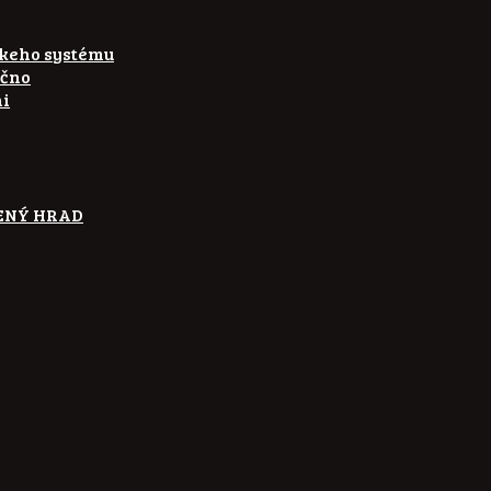
skeho systému
ečno
ni
ETENÝ HRAD