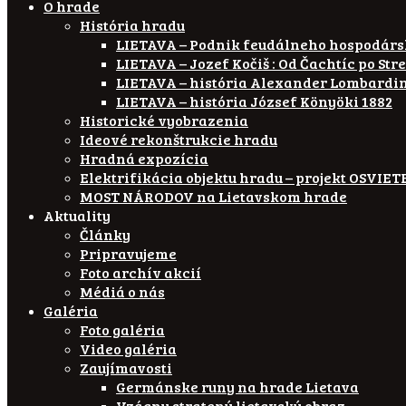
O hrade
História hradu
LIETAVA – Podnik feudálneho hospodár
LIETAVA – Jozef Kočiš : Od Čachtíc po Str
LIETAVA – história Alexander Lombardi
LIETAVA – história József Könyöki 1882
Historické vyobrazenia
Ideové rekonštrukcie hradu
Hradná expozícia
Elektrifikácia objektu hradu – projekt OSVI
MOST NÁRODOV na Lietavskom hrade
Aktuality
Články
Pripravujeme
Foto archív akcií
Médiá o nás
Galéria
Foto galéria
Video galéria
Zaujímavosti
Germánske runy na hrade Lietava
Vzácny stratený lietavský obraz