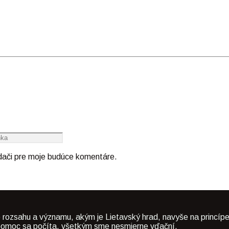
adači pre moje budúce komentáre.
 rozsahu a významu, akým je Lietavský hrad, navyše na princípe
dá pomoc sa počíta, všetkým sme nesmierne vďační.