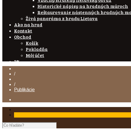
Historické nápisy na hradných múroch
Reštaurovanie nástenných hradných ma
Živá panoráma z hradu Lietava
Ako na hrad
Kontakt
Obchod
Košík
Pokladňa
Môj účet
2%
/
/
Publikácie