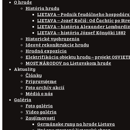
O hrade
História hradu
LIETAVA – Podnik feudálneho hospodár
LIETAVA – Jozef Kočiš : Od Čachtíc po Str
LIETAVA – história Alexander Lombardi
LIETAVA – história József Könyöki 1882
Historické vyobrazenia
Ideové rekonštrukcie hradu
Hradná expozícia
Elektrifikácia objektu hradu – projekt OSVI
MOST NÁRODOV na Lietavskom hrade
Aktuality
Články
Pripravujeme
Foto archív akcií
Médiá o nás
Galéria
Foto galéria
Video galéria
Zaujímavosti
Germánske runy na hrade Lietava
Vzácny stratený lietavský obraz