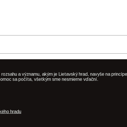
 rozsahu a významu, akým je Lietavský hrad, navyše na princípe
dá pomoc sa počíta, všetkým sme nesmierne vďační.
ského hradu