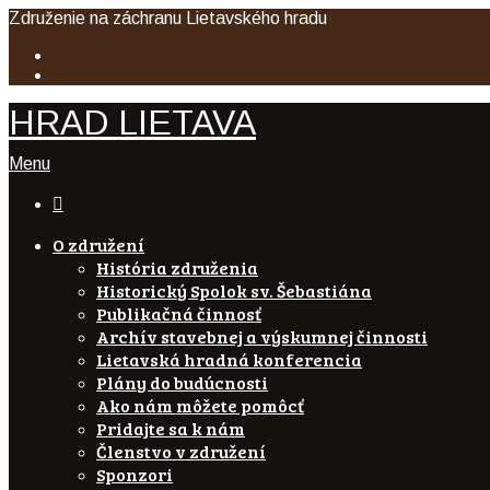
Združenie na záchranu Lietavského hradu
HRAD LIETAVA
Menu

O združení
História združenia
Historický Spolok sv. Šebastiána
Publikačná činnosť
Archív stavebnej a výskumnej činnosti
Lietavská hradná konferencia
Plány do budúcnosti
Ako nám môžete pomôcť
Pridajte sa k nám
Členstvo v združení
Sponzori