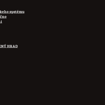
skeho systému
ečno
ni
ETENÝ HRAD