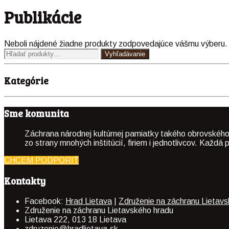
Publikácie
Neboli nájdené žiadne produkty zodpovedajúce vášmu výberu.
Hľadať:
Vyhľadávanie
Kategórie
Sme komunita
Záchrana národnej kultúrnej pamiatky takého obrovského
zo strany mnohých inštitúcií, firiem i jednotlivcov. Kaž
CHCEM PODPORIŤ
Kontakty
Facebook:
Hrad Lietava
|
Združenie na záchranu Lietav
Združenie na záchranu Lietavského hradu
Lietava 222, 013 18 Lietava
zdruzenie@hradlietava.sk