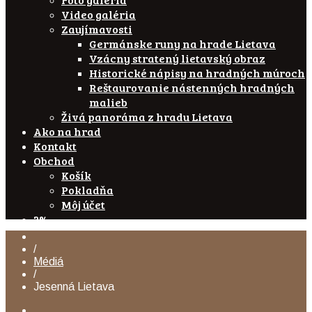
Video galéria
Zaujímavosti
Germánske runy na hrade Lietava
Vzácny stratený lietavský obraz
Historické nápisy na hradných múroch
Reštaurovanie nástenných hradných
malieb
Živá panoráma z hradu Lietava
Ako na hrad
Kontakt
Obchod
Košík
Pokladňa
Môj účet
2%
/
Médiá
/
Jesenná Lietava