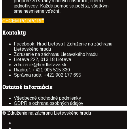
podpore zo strany mnohých inštitúcií, firiem i
jednotlivcov. Každá pomoc sa počíta, všetkým
sme nesmierne vďační.
CHCEM PODPORIŤ
Kontakty
Facebook:
Hrad Lietava
|
Združenie na záchranu
Lietavského hradu
Združenie na záchranu Lietavského hradu
Lietava 222, 013 18 Lietava
zdruzenie@hradlietava.sk
Riaditeľ: +421 905 515 330
Správna rada: +421 902 177 695
Ostatné informácie
Všeobecné obchodné podmienky
GDPR a ochrana osobných údajov
© Združenie na záchranu Lietavského hradu