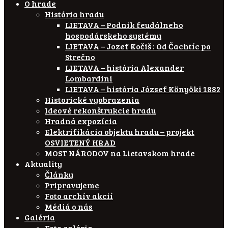
O hrade
História hradu
LIETAVA – Podnik feudálneho
hospodárskeho systému
LIETAVA – Jozef Kočiš : Od Čachtíc po
Strečno
LIETAVA – história Alexander
Lombardini
LIETAVA – história József Könyöki 1882
Historické vyobrazenia
Ideové rekonštrukcie hradu
Hradná expozícia
Elektrifikácia objektu hradu – projekt
OSVIETENÝ HRAD
MOST NÁRODOV na Lietavskom hrade
Aktuality
Články
Pripravujeme
Foto archív akcií
Médiá o nás
Galéria
Foto galéria