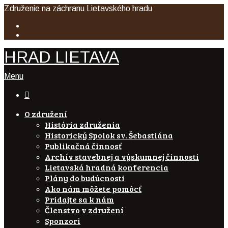
Združenie na záchranu Lietavského hradu
HRAD LIETAVA
Menu

O združení
História združenia
Historický Spolok sv. Šebastiána
Publikačná činnosť
Archív stavebnej a výskumnej činnosti
Lietavská hradná konferencia
Plány do budúcnosti
Ako nám môžete pomôcť
Pridajte sa k nám
Členstvo v združení
Sponzori