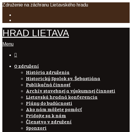
Združenie na záchranu Lietavského hradu
HRAD LIETAVA
Menu

O združení
História združenia
Historický Spolok sv. Šebastiána
Publikačná činnosť
Archív stavebnej a výskumnej činnosti
Lietavská hradná konferencia
Plány do budúcnosti
Ako nám môžete pomôcť
Pridajte sa k nám
Členstvo v združení
Sponzori