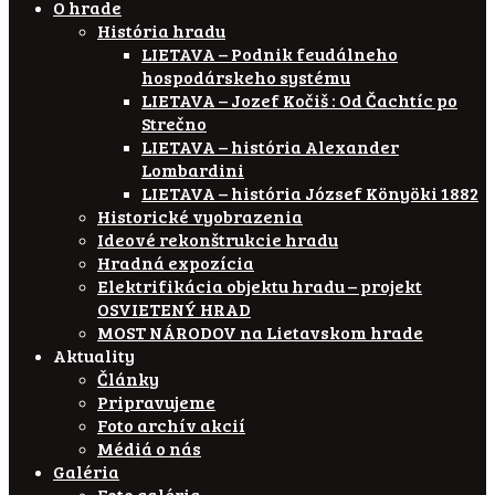
O hrade
História hradu
LIETAVA – Podnik feudálneho
hospodárskeho systému
LIETAVA – Jozef Kočiš : Od Čachtíc po
Strečno
LIETAVA – história Alexander
Lombardini
LIETAVA – história József Könyöki 1882
Historické vyobrazenia
Ideové rekonštrukcie hradu
Hradná expozícia
Elektrifikácia objektu hradu – projekt
OSVIETENÝ HRAD
MOST NÁRODOV na Lietavskom hrade
Aktuality
Články
Pripravujeme
Foto archív akcií
Médiá o nás
Galéria
Foto galéria