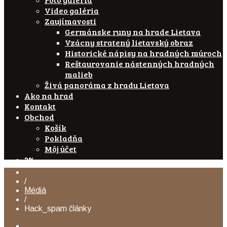
Video galéria
Zaujímavosti
Germánske runy na hrade Lietava
Vzácny stratený lietavský obraz
Historické nápisy na hradných múroch
Reštaurovanie nástenných hradných
malieb
Živá panoráma z hradu Lietava
Ako na hrad
Kontakt
Obchod
Košík
Pokladňa
Môj účet
2%
/
Médiá
/
Hack_spam články