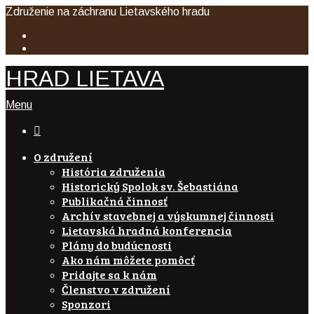
Združenie na záchranu Lietavského hradu
HRAD LIETAVA
Menu

O združení
História združenia
Historický Spolok sv. Šebastiána
Publikačná činnosť
Archív stavebnej a výskumnej činnosti
Lietavská hradná konferencia
Plány do budúcnosti
Ako nám môžete pomôcť
Pridajte sa k nám
Členstvo v združení
Sponzori