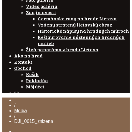
Video galéria
Zaujímavosti
Germánske runy na hrade Lietava
Vzácny stratený lietavský obraz
Historické nápisy na hradných múroch
Reštaurovanie nástenných hradných
malieb
Živá panoráma z hradu Lietava
Ako na hrad
Kontakt
Obchod
Košík
Pokladňa
Môj účet
2%
/
Médiá
/
DJI_0015_znizena