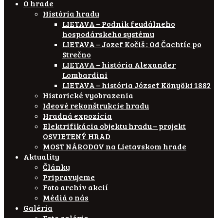
O hrade
História hradu
LIETAVA – Podnik feudálneho
hospodárskeho systému
LIETAVA – Jozef Kočiš : Od Čachtíc po
Strečno
LIETAVA – história Alexander
Lombardini
LIETAVA – história József Könyöki 1882
Historické vyobrazenia
Ideové rekonštrukcie hradu
Hradná expozícia
Elektrifikácia objektu hradu – projekt
OSVIETENÝ HRAD
MOST NÁRODOV na Lietavskom hrade
Aktuality
Články
Pripravujeme
Foto archív akcií
Médiá o nás
Galéria
Foto galéria