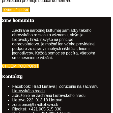
prehliadači pre moje budúce komentáre.
Sme komunita
Záchrana národnej kultúrnej pamiatky takého
obrovského rozsahu a významu, akým je
Lietavský hrad, navyše na princípe
dobrovoľníctva, je možná len vďaka pravidelnej
podpore zo strany mnohých inštitúcií, firiem i
jednotlivcov. Každá pomoc sa počíta, všetkým
sme nesmierne vďační.
CHCEM PODPORIŤ
Kontakty
Facebook:
Hrad Lietava
|
Združenie na záchranu
Lietavského hradu
Združenie na záchranu Lietavského hradu
Lietava 222, 013 18 Lietava
zdruzenie@hradlietava.sk
Riaditeľ: +421 905 515 330