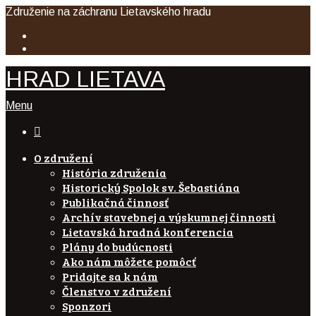
Združenie na záchranu Lietavského hradu
HRAD LIETAVA
Menu

O združení
História združenia
Historický Spolok sv. Šebastiána
Publikačná činnosť
Archív stavebnej a výskumnej činnosti
Lietavská hradná konferencia
Plány do budúcnosti
Ako nám môžete pomôcť
Pridajte sa k nám
Členstvo v združení
Sponzori