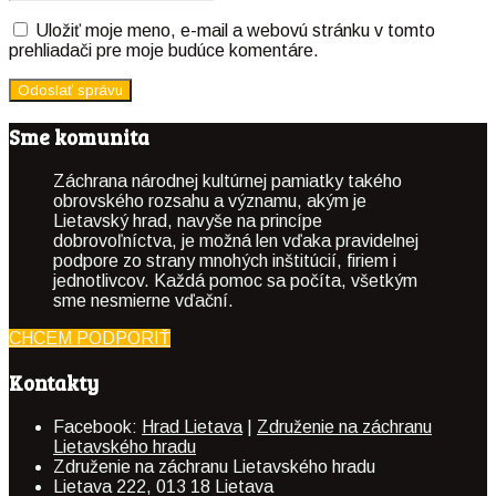
Uložiť moje meno, e-mail a webovú stránku v tomto
prehliadači pre moje budúce komentáre.
Sme komunita
Záchrana národnej kultúrnej pamiatky takého
obrovského rozsahu a významu, akým je
Lietavský hrad, navyše na princípe
dobrovoľníctva, je možná len vďaka pravidelnej
podpore zo strany mnohých inštitúcií, firiem i
jednotlivcov. Každá pomoc sa počíta, všetkým
sme nesmierne vďační.
CHCEM PODPORIŤ
Kontakty
Facebook:
Hrad Lietava
|
Združenie na záchranu
Lietavského hradu
Združenie na záchranu Lietavského hradu
Lietava 222, 013 18 Lietava