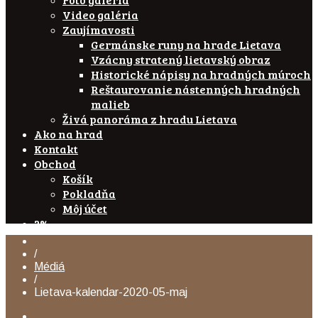
Video galéria
Zaujímavosti
Germánske runy na hrade Lietava
Vzácny stratený lietavský obraz
Historické nápisy na hradných múroch
Reštaurovanie nástenných hradných
malieb
Živá panoráma z hradu Lietava
Ako na hrad
Kontakt
Obchod
Košík
Pokladňa
Môj účet
2%
/
Médiá
/
Lietava-kalendar-2020-05-maj