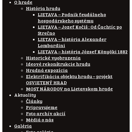
O hrade
História hradu
LIETAVA – Podnik feudálneho
hospodárskeho systému
LIETAVA – Jozef Kočiš : Od Čachtíc po
Strečno
LIETAVA – história Alexander
Lombardini
LIETAVA – história József Könyöki 1882
Historické vyobrazenia
Ideové rekonštrukcie hradu
Hradná expozícia
Elektrifikácia objektu hradu – projekt
OSVIETENÝ HRAD
MOST NÁRODOV na Lietavskom hrade
Aktuality
Články
Pripravujeme
Foto archív akcií
Médiá o nás
Galéria
Foto galéria