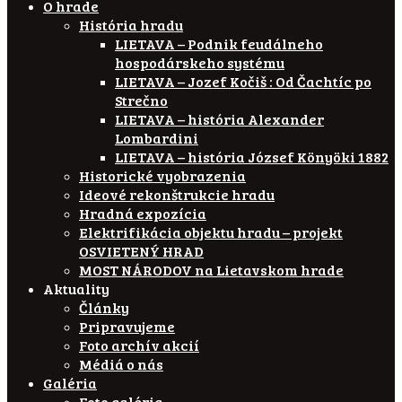
O hrade
História hradu
LIETAVA – Podnik feudálneho
hospodárskeho systému
LIETAVA – Jozef Kočiš : Od Čachtíc po
Strečno
LIETAVA – história Alexander
Lombardini
LIETAVA – história József Könyöki 1882
Historické vyobrazenia
Ideové rekonštrukcie hradu
Hradná expozícia
Elektrifikácia objektu hradu – projekt
OSVIETENÝ HRAD
MOST NÁRODOV na Lietavskom hrade
Aktuality
Články
Pripravujeme
Foto archív akcií
Médiá o nás
Galéria
Foto galéria