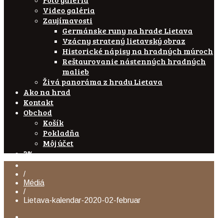
Video galéria
Zaujímavosti
Germánske runy na hrade Lietava
Vzácny stratený lietavský obraz
Historické nápisy na hradných múroch
Reštaurovanie nástenných hradných
malieb
Živá panoráma z hradu Lietava
Ako na hrad
Kontakt
Obchod
Košík
Pokladňa
Môj účet
2%
/
Médiá
/
Lietava-kalendar-2020-02-februar