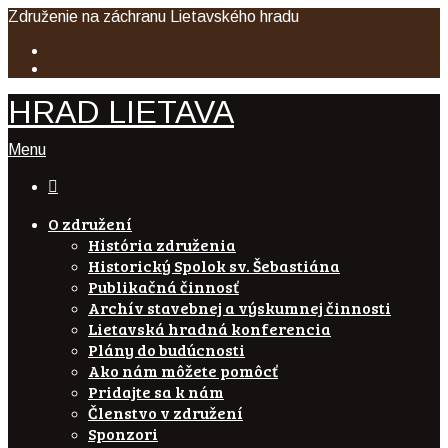
Združenie na záchranu Lietavského hradu
HRAD LIETAVA
Menu

O združení
História združenia
Historický Spolok sv. Šebastiána
Publikačná činnosť
Archív stavebnej a výskumnej činnosti
Lietavská hradná konferencia
Plány do budúcnosti
Ako nám môžete pomôcť
Pridajte sa k nám
Členstvo v združení
Sponzori