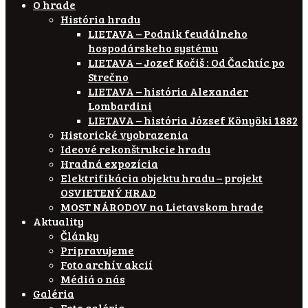
O hrade
História hradu
LIETAVA – Podnik feudálneho
hospodárskeho systému
LIETAVA – Jozef Kočiš : Od Čachtíc po
Strečno
LIETAVA – história Alexander
Lombardini
LIETAVA – história József Könyöki 1882
Historické vyobrazenia
Ideové rekonštrukcie hradu
Hradná expozícia
Elektrifikácia objektu hradu – projekt
OSVIETENÝ HRAD
MOST NÁRODOV na Lietavskom hrade
Aktuality
Články
Pripravujeme
Foto archív akcií
Médiá o nás
Galéria
Foto galéria