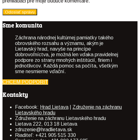
prehliadači pre moje budúce komentáre.
Sme komunita
Záchrana národnej kultúrnej pamiatky takého
obrovského rozsahu a významu, akým je
Lietavský hrad, navyše na princípe
dobrovoľníctva, je možná len vďaka pravidelnej
podpore zo strany mnohých inštitúcií, firiem i
jednotlivcov. Každá pomoc sa počíta, všetkým
sme nesmierne vďační.
CHCEM PODPORIŤ
Kontakty
Facebook:
Hrad Lietava
|
Združenie na záchranu
Lietavského hradu
Združenie na záchranu Lietavského hradu
Lietava 222, 013 18 Lietava
zdruzenie@hradlietava.sk
Riaditeľ: +421 905 515 330