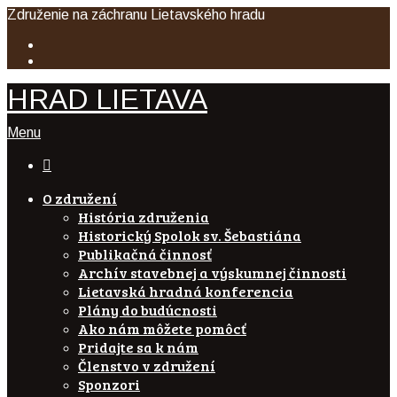
Združenie na záchranu Lietavského hradu
HRAD LIETAVA
Menu

O združení
História združenia
Historický Spolok sv. Šebastiána
Publikačná činnosť
Archív stavebnej a výskumnej činnosti
Lietavská hradná konferencia
Plány do budúcnosti
Ako nám môžete pomôcť
Pridajte sa k nám
Členstvo v združení
Sponzori