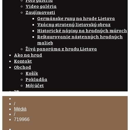
Video galéria
Zaujímavosti
Germánske runy na hrade Lietava
Vzácny stratený lietavský obraz
Historické nápisy na hradných múroch
Reštaurovanie nástenných hradných
malieb
Živá panoráma z hradu Lietava
Ako na hrad
Kontakt
Obchod
Košík
Pokladňa
Môj účet
2%
/
Médiá
/
719966