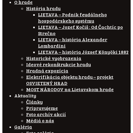
O hrade
História hradu
LIETAVA – Podnik feudálneho
hospodárskeho systému
LIETAVA – Jozef Kočiš : Od Čachtíc po
Strečno
LIETAVA – história Alexander
Lombardini
LIETAVA – história József Könyöki 1882
Historické vyobrazenia
Ideové rekonštrukcie hradu
Hradná expozícia
Elektrifikácia objektu hradu – projekt
OSVIETENÝ HRAD
MOST NÁRODOV na Lietavskom hrade
Aktuality
Články
Pripravujeme
Foto archív akcií
Médiá o nás
Galéria
Foto galéria