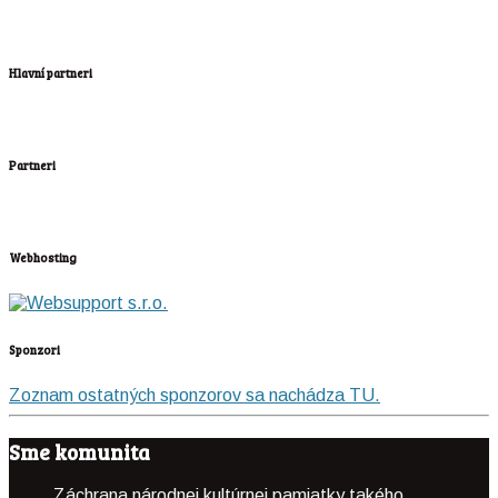
Hlavní partneri
Partneri
Webhosting
Sponzori
Zoznam ostatných sponzorov sa nachádza TU.
Sme komunita
Záchrana národnej kultúrnej pamiatky takého