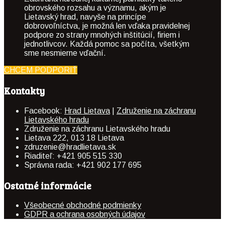
obrovského rozsahu a významu, akým je
Lietavský hrad, navyše na princípe
dobrovoľníctva, je možná len vďaka pravidelnej
podpore zo strany mnohých inštitúcií, firiem i
jednotlivcov. Každá pomoc sa počíta, všetkým
sme nesmierne vďační.
CHCEM PODPORIŤ
Kontakty
Facebook:
Hrad Lietava
|
Združenie na záchranu
Lietavského hradu
Združenie na záchranu Lietavského hradu
Lietava 222, 013 18 Lietava
zdruzenie@hradlietava.sk
Riaditeľ: +421 905 515 330
Správna rada: +421 902 177 695
Ostatné informácie
Všeobecné obchodné podmienky
GDPR a ochrana osobných údajov