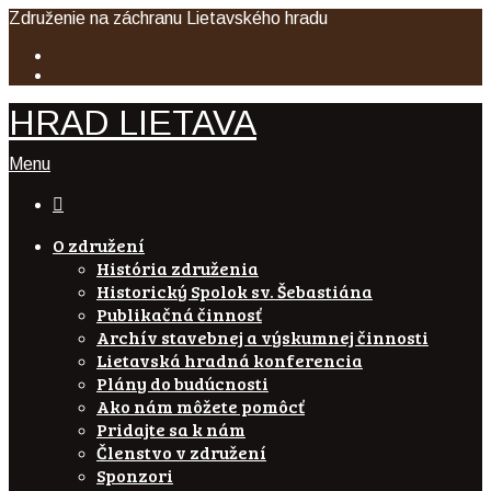
Združenie na záchranu Lietavského hradu
HRAD LIETAVA
Menu

O združení
História združenia
Historický Spolok sv. Šebastiána
Publikačná činnosť
Archív stavebnej a výskumnej činnosti
Lietavská hradná konferencia
Plány do budúcnosti
Ako nám môžete pomôcť
Pridajte sa k nám
Členstvo v združení
Sponzori