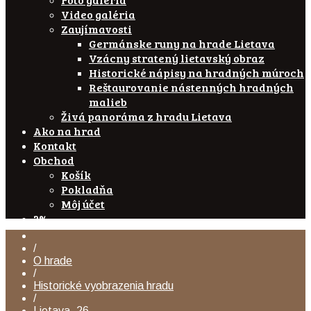
Video galéria
Zaujímavosti
Germánske runy na hrade Lietava
Vzácny stratený lietavský obraz
Historické nápisy na hradných múroch
Reštaurovanie nástenných hradných
malieb
Živá panoráma z hradu Lietava
Ako na hrad
Kontakt
Obchod
Košík
Pokladňa
Môj účet
2%
/
O hrade
/
Historické vyobrazenia hradu
/
Lietava_26