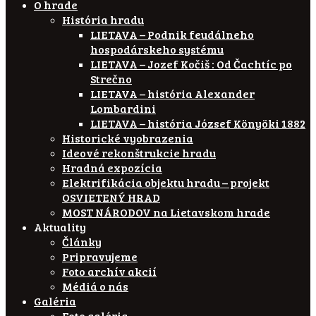
O hrade
História hradu
LIETAVA – Podnik feudálneho
hospodárskeho systému
LIETAVA – Jozef Kočiš : Od Čachtíc po
Strečno
LIETAVA – história Alexander
Lombardini
LIETAVA – história József Könyöki 1882
Historické vyobrazenia
Ideové rekonštrukcie hradu
Hradná expozícia
Elektrifikácia objektu hradu – projekt
OSVIETENÝ HRAD
MOST NÁRODOV na Lietavskom hrade
Aktuality
Články
Pripravujeme
Foto archív akcií
Médiá o nás
Galéria
Foto galéria