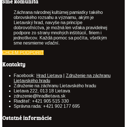
Sme komunita
Záchrana národnej kultúrnej pamiatky takého
obrovského rozsahu a významu, akým je
Lietavský hrad, navyše na princípe
dobrovoľníctva, je možná len vďaka pravidelnej
podpore zo strany mnohých inštitúcií, firiem i
jednotlivcov. Každá pomoc sa počíta, všetkým
sme nesmierne vďační.
CHCEM PODPORIŤ
Kontakty
Facebook:
Hrad Lietava
|
Združenie na záchranu
Lietavského hradu
Združenie na záchranu Lietavského hradu
Lietava 222, 013 18 Lietava
zdruzenie@hradlietava.sk
Riaditeľ: +421 905 515 330
Správna rada: +421 902 177 695
Ostatné informácie