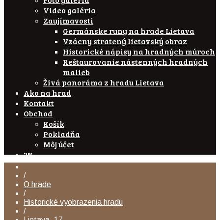
Video galéria
Zaujímavosti
Germánske runy na hrade Lietava
Vzácny stratený lietavský obraz
Historické nápisy na hradných múroch
Reštaurovanie nástenných hradných
malieb
Živá panoráma z hradu Lietava
Ako na hrad
Kontakt
Obchod
Košík
Pokladňa
Môj účet
2%
/
O hrade
/
Historické vyobrazenia hradu
/
Lietava_17