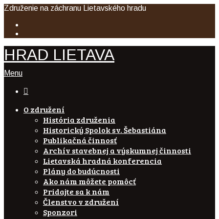
Združenie na záchranu Lietavského hradu
HRAD LIETAVA
Menu

O združení
História združenia
Historický Spolok sv. Šebastiána
Publikačná činnosť
Archív stavebnej a výskumnej činnosti
Lietavská hradná konferencia
Plány do budúcnosti
Ako nám môžete pomôcť
Pridajte sa k nám
Členstvo v združení
Sponzori