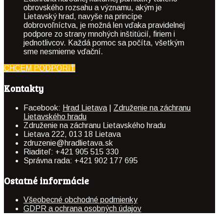
obrovského rozsahu a významu, akým je
Lietavský hrad, navyše na princípe
dobrovoľníctva, je možná len vďaka pravidelnej
podpore zo strany mnohých inštitúcií, firiem i
jednotlivcov. Každá pomoc sa počíta, všetkým
sme nesmierne vďační.
CHCEM PODPORIŤ
Kontakty
Facebook:
Hrad Lietava
|
Združenie na záchranu
Lietavského hradu
Združenie na záchranu Lietavského hradu
Lietava 222, 013 18 Lietava
zdruzenie@hradlietava.sk
Riaditeľ: +421 905 515 330
Správna rada: +421 902 177 695
Ostatné informácie
Všeobecné obchodné podmienky
GDPR a ochrana osobných údajov