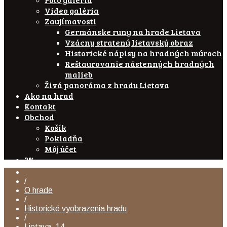
Video galéria
Zaujímavosti
Germánske runy na hrade Lietava
Vzácny stratený lietavský obraz
Historické nápisy na hradných múroch
Reštaurovanie nástenných hradných
malieb
Živá panoráma z hradu Lietava
Ako na hrad
Kontakt
Obchod
Košík
Pokladňa
Môj účet
2%
/
O hrade
/
Historické vyobrazenia hradu
/
Lietava_14