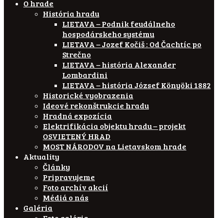
O hrade
História hradu
LIETAVA – Podnik feudálneho
hospodárskeho systému
LIETAVA – Jozef Kočiš : Od Čachtíc po
Strečno
LIETAVA – história Alexander
Lombardini
LIETAVA – história József Könyöki 1882
Historické vyobrazenia
Ideové rekonštrukcie hradu
Hradná expozícia
Elektrifikácia objektu hradu – projekt
OSVIETENÝ HRAD
MOST NÁRODOV na Lietavskom hrade
Aktuality
Články
Pripravujeme
Foto archív akcií
Médiá o nás
Galéria
Foto galéria