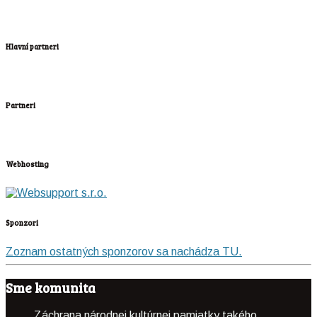
Hlavní partneri
Partneri
Webhosting
Sponzori
Zoznam ostatných sponzorov sa nachádza TU.
Sme komunita
Záchrana národnej kultúrnej pamiatky takého