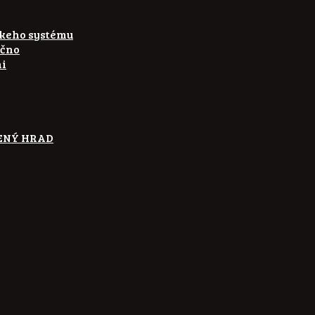
skeho systému
ečno
ni
ETENÝ HRAD