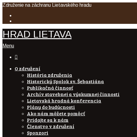
Združenie na záchranu Lietavského hradu
HRAD LIETAVA
Menu

O združení
História združenia
Historický Spolok sv. Šebastiána
Publikačná činnosť
Archív stavebnej a výskumnej činnosti
Lietavská hradná konferencia
Plány do budúcnosti
Ako nám môžete pomôcť
Pridajte sa k nám
Členstvo v združení
Sponzori