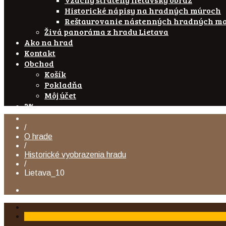
Historické nápisy na hradných múroch
Reštaurovanie nástenných hradných ma
Živá panoráma z hradu Lietava
Ako na hrad
Kontakt
Obchod
Košík
Pokladňa
Môj účet
2%
/
O hrade
/
Historické vyobrazenia hradu
/
Lietava_10