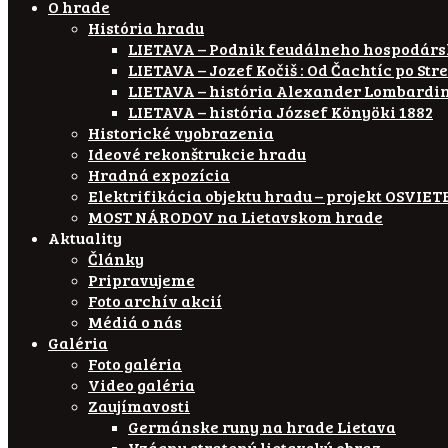
O hrade
História hradu
LIETAVA – Podnik feudálneho hospodár
LIETAVA – Jozef Kočiš : Od Čachtíc po Str
LIETAVA – história Alexander Lombardi
LIETAVA – história József Könyöki 1882
Historické vyobrazenia
Ideové rekonštrukcie hradu
Hradná expozícia
Elektrifikácia objektu hradu – projekt OSVI
MOST NÁRODOV na Lietavskom hrade
Aktuality
Články
Pripravujeme
Foto archív akcií
Médiá o nás
Galéria
Foto galéria
Video galéria
Zaujímavosti
Germánske runy na hrade Lietava
Vzácny stratený lietavský obraz