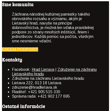
Sme komunita
Záchrana národnej kultúrnej pamiatky takého
obrovského rozsahu a významu, akým je
Lietavský hrad, navyše na princípe
dobrovoľníctva, je možná len vďaka pravidelnej
podpore zo strany mnohých inštitúcií, firiem i
jednotlivcov. Každá pomoc sa počíta, všetkým
sme nesmierne vďační.
CHCEM PODPORIŤ
Kontakty
Facebook:
Hrad Lietava
|
Združenie na záchranu
Lietavského hradu
Združenie na záchranu Lietavského hradu
Lietava 222, 013 18 Lietava
zdruzenie@hradlietava.sk
Riaditeľ: +421 905 515 330
Správna rada: +421 902 177 695
Ostatné informácie