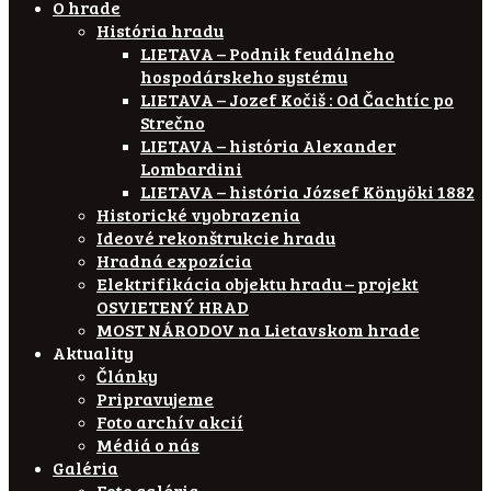
O hrade
História hradu
LIETAVA – Podnik feudálneho
hospodárskeho systému
LIETAVA – Jozef Kočiš : Od Čachtíc po
Strečno
LIETAVA – história Alexander
Lombardini
LIETAVA – história József Könyöki 1882
Historické vyobrazenia
Ideové rekonštrukcie hradu
Hradná expozícia
Elektrifikácia objektu hradu – projekt
OSVIETENÝ HRAD
MOST NÁRODOV na Lietavskom hrade
Aktuality
Články
Pripravujeme
Foto archív akcií
Médiá o nás
Galéria
Foto galéria