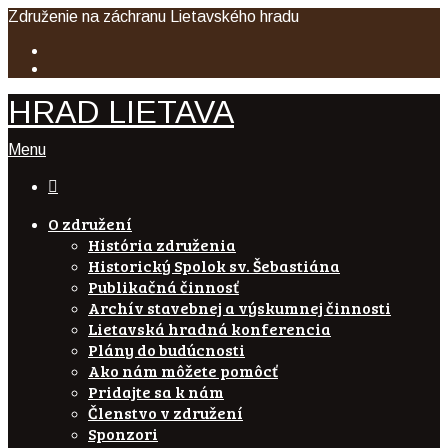
Združenie na záchranu Lietavského hradu
HRAD LIETAVA
Menu

O združení
História združenia
Historický Spolok sv. Šebastiána
Publikačná činnosť
Archív stavebnej a výskumnej činnosti
Lietavská hradná konferencia
Plány do budúcnosti
Ako nám môžete pomôcť
Pridajte sa k nám
Členstvo v združení
Sponzori