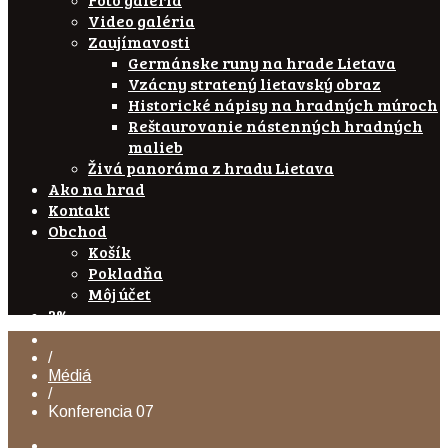
Video galéria
Zaujímavosti
Germánske runy na hrade Lietava
Vzácny stratený lietavský obraz
Historické nápisy na hradných múroch
Reštaurovanie nástenných hradných
malieb
Živá panoráma z hradu Lietava
Ako na hrad
Kontakt
Obchod
Košík
Pokladňa
Môj účet
2%
/
Médiá
/
Konferencia 07